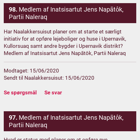
98.
Medlem af Inatsisartut Jens Napãtôk,
Partii Naleraq
Har Naalakkersuisut planer om at starte et særligt
initiativ for at opføre lejeboliger og huse i Upernavik,
Kullorsuaq samt andre bygder i Upernavik distrikt?
Medlem af Inatsisartut Jens Napãtôk, Partii Naleraq
Modtaget: 15/06/2020
Sendt til Naalakkersuisut: 15/06/2020
Se spørgsmål
Se svar
97.
Medlem af Inatsisartut Jens Napãtôk,
Partii Naleraq
Hvad er status med planer om at opføre nye