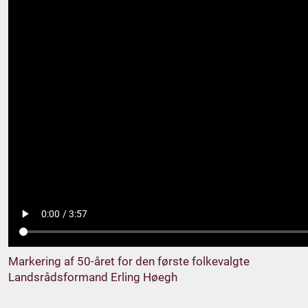
Markering af 50-året for den første folkevalgte
Landsrådsformand Erling Høegh