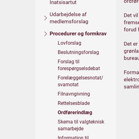
ordfør
Inatsisartut
Udarbejdelse af
Det vi
medlemsforslag
fremse
forud 
Procedurer og formkrav
Lovforslag
Det er
grønla
Beslutningsforslag
bureau
Forslag til
forespørgselsdebat
Forman
Forelæggelsesnotat/
elektr
svarnotat
samlin
Filnavngivning
Rettelsesblade
Ordførerindlæg
Skema til valgteknisk
samarbejde
Information til