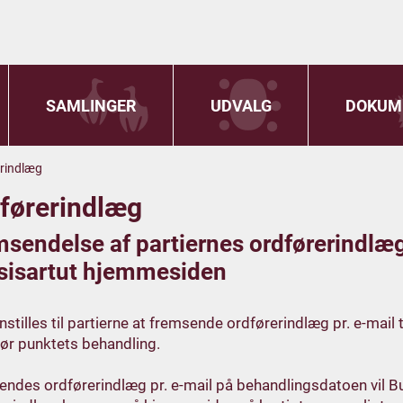
SAMLINGER
UDVALG
DOKUM
rindlæg
førerindlæg
sendelse af partiernes ordførerindlæg 
tsisartut hjemmesiden
nstilles til partierne at fremsende ordførerindlæg pr. e-mail t
ør punktets behandling.
ndes ordførerindlæg pr. e-mail på behandlingsdatoen vil Bur