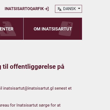
INATSISARTOQARFIK
DANSK
ENTER
OM INATSISARTUT
til offentliggørelse på
il
inatsisartut@inatsisartut.gl
senest et
eau for Inatsisartut sørge for at