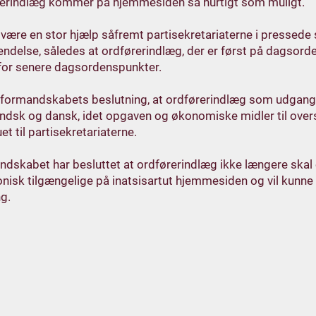
erindlæg kommer på hjemmesiden så hurtigt som muligt.
l være en stor hjælp såfremt partisekretariaterne i pressede 
ndelse, således at ordførerindlæg, der er først på dagsor
for senere dagsordenspunkter.
 formandskabets beslutning, at ordførerindlæg som udgan
ndsk og dansk, idet opgaven og økonomiske midler til overs
et til partisekretariaterne.
dskabet har besluttet at ordførerindlæg ikke længere skal 
onisk tilgængelige på inatsisartut hjemmesiden og vil kunne 
g.