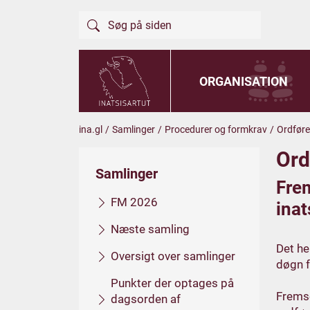
ORGANISATION
ina.gl
/
Samlinger
/
Procedurer og formkrav
/
Ordføre
Ord
Samlinger
Frem
FM 2026
ina
Næste samling
Det he
Oversigt over samlinger
døgn f
Punkter der optages på
Fremse
dagsorden af