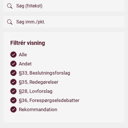
Filtrér visning
Alle
Andet
§33, Beslutningsforslag
§35, Redegørelser
§28, Lovforslag
§36, Forespørgselsdebatter
Rekommandation