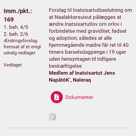
Forslag til Inatsisartutbeslutning om
Imm./pkt.:
at Naalakkersuisut pålægges at
169
ændre Inatsisartutlov om orlov i
1. beh. 4/5
forbindelse med graviditet, fødsel
2. beh. 2/6
og adoption, således at alle
Ændringsforslag
hjemmegående mødre får ret til 40
fremsat af et enigt
timers barselsdagpenge i 19 uger
udvalg vedtaget
uden hensyntagen til tidligere
Vedtaget
beskæftigelse
Medlem af Inatsisartut Jens
NapãtôK’, Naleraq
Dokumenter