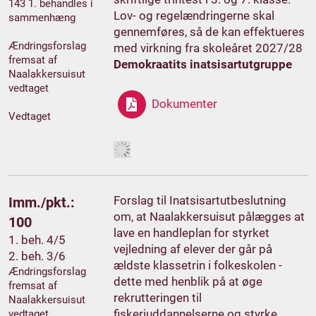
143 1. behandles i
Lov- og regelændringerne skal
sammenhæng
gennemføres, så de kan effektueres
Ændringsforslag
med virkning fra skoleåret 2027/28
fremsat af
Demokraatits inatsisartutgruppe
Naalakkersuisut
vedtaget
Dokumenter
Vedtaget
Forslag til Inatsisartutbeslutning
Imm./pkt.:
om, at Naalakkersuisut pålægges at
100
lave en handleplan for styrket
1. beh. 4/5
vejledning af elever der går på
2. beh. 3/6
ældste klassetrin i folkeskolen -
Ændringsforslag
dette med henblik på at øge
fremsat af
rekrutteringen til
Naalakkersuisut
fiskeriuddannelserne og styrke
vedtaget