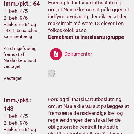
Forslag til Inatsisartutbeslutning
Imm./pkt.: 64
om, at Naalakkersuisut pålægges at
1. beh. 4/5
indføre lovgivning, der sikrer, at der
2. beh. 9/6
maksimalt må være 18 elever i en
Punkterne 64 og
folkeskoleklasse.
143 1. behandles i
sammenhæng
Demokraatits inatsisartutgruppe
Ændringsforslag
Dokumenter
fremsat af
Naalakkersuisut
vedtaget
Vedtaget
Forslag til Inatsisartutbeslutning
Imm./pkt.:
om, at Naalakkersuisut pålægges at
143
fremsætte de nødvendige lov- og
1. beh. 4/5
regelændringer, der afskaffer de
2. beh. 9/6
obligatoriske centralt fastsatte
Punkterne 64 og
skriftlige trintest i 3. og 7. klasse.