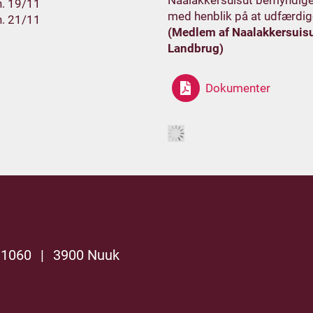
Naalakkersuisut bemyndigel
h. 19/11
med henblik på at udfærdige 
h. 21/11
(Medlem af Naalakkersuisut
Landbrug)
Dokumenter
 1060
|
3900 Nuuk