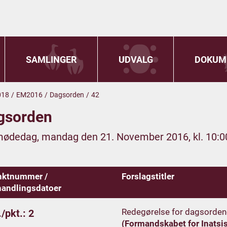
SAMLINGER
UDVALG
DOKUM
018
/
EM2016
/
Dagsorden
/
42
gsorden
mødedag, mandag den 21. November 2016, kl. 10:0
nktnummer /
Forslagstitler
andlingsdatoer
Redegørelse for dagsorden
/pkt.: 2
(Formandskabet for Inatsis