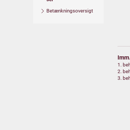
Betænkningsoversigt
Imm.
1. be
2. be
3. be