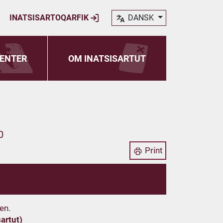
INATSISARTOQARFIK
DANSK
ENTER
OM INATSISARTUT
0
Print
en.
artut)