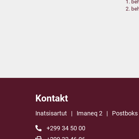
1. be
2. be
Kontakt
Inatsisartut
|
Imaneq 2
|
Postboks
+299 34 50 00