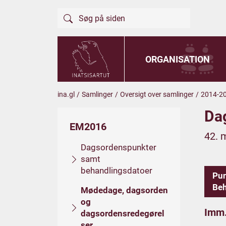
ORGANISATION
ina.gl
/
Samlinger
/
Oversigt over samlinger
/
2014-2
Da
EM2016
42. 
Dagsordenspunkter
samt
behandlingsdatoer
Pu
Beh
Mødedage, dagsorden
og
Imm.
dagsordensredegørel
ser