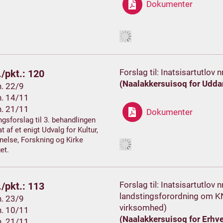
Dokumenter
Forslag til: Inatsisartutlov
/pkt.: 120
(Naalakkersuisoq for Uddan
h. 22/9
h. 14/11
h. 21/11
Dokumenter
gsforslag til 3. behandlingen
t af et enigt Udvalg for Kultur,
else, Forskning og Kirke
et.
Forslag til: Inatsisartutlov
/pkt.: 113
landstingsforordning om K
h. 23/9
virksomhed)
h. 10/11
(Naalakkersuisoq for Erhv
h. 21/11