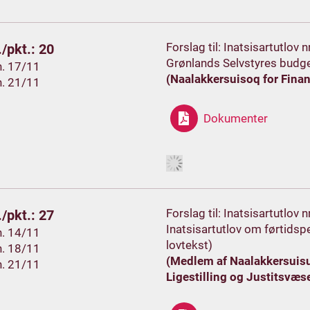
Forslag til: Inatsisartutlo
/pkt.: 20
Grønlands Selvstyres budge
h. 17/11
(Naalakkersuisoq for Finan
h. 21/11
Dokumenter
Forslag til: Inatsisartutlov 
/pkt.: 27
Inatsisartutlov om førtidsp
h. 14/11
lovtekst)
h. 18/11
(Medlem af Naalakkersuisut
h. 21/11
Ligestilling og Justitsvæs