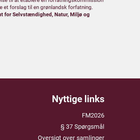
se til at etablere en forfatningskommission
et forslag til en grønlandsk forfatning.
 for Selvstændighed, Natur, Miljø og
Nyttige links
FM2026
§ 37 Spørgsmål
Oversigt over samlinger