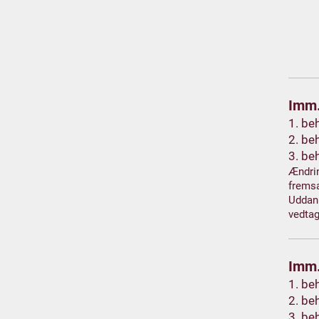
Imm.
1. be
2. be
3. be
Ændrin
fremsa
Uddann
vedtag
Imm.
1. be
2. be
3. be