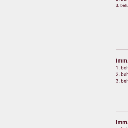
3. beh
Imm.
1. be
2. be
3. be
Imm.