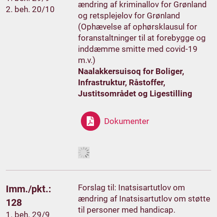
ændring af kriminallov for Grønland
2. beh. 20/10
og retsplejelov for Grønland
(Ophævelse af ophørsklausul for
foranstaltninger til at forebygge og
inddæmme smitte med covid-19
m.v.)
Naalakkersuisoq for Boliger,
Infrastruktur, Råstoffer,
Justitsområdet og Ligestilling
Dokumenter
Forslag til: Inatsisartutlov om
Imm./pkt.:
ændring af Inatsisartutlov om støtte
128
til personer med handicap.
1. beh. 29/9