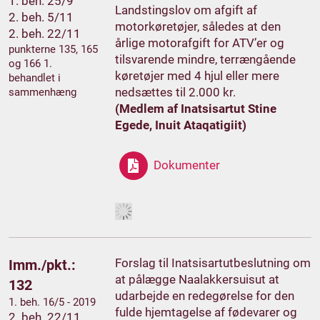
1. beh. 25/9
Landstingslov om afgift af
2. beh. 5/11
motorkøretøjer, således at den
2. beh. 22/11
årlige motorafgift for ATV’er og
punkterne 135, 165
tilsvarende mindre, terrængående
og 166 1.
køretøjer med 4 hjul eller mere
behandlet i
nedsættes til 2.000 kr.
sammenhæng
(Medlem af Inatsisartut Stine
Egede, Inuit Ataqatigiit)
Dokumenter
Forslag til Inatsisartutbeslutning om
Imm./pkt.:
at pålægge Naalakkersuisut at
132
udarbejde en redegørelse for den
1. beh. 16/5 - 2019
fulde hjemtagelse af fødevarer og
2. beh. 22/11