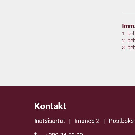
Imm.
1. be
2. be
3. be
Kontakt
Inatsisartut
|
Imaneq 2
|
Postboks