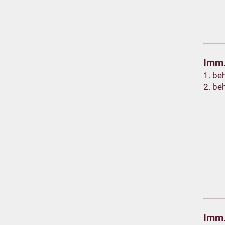
Imm.
1. be
2. be
Imm.