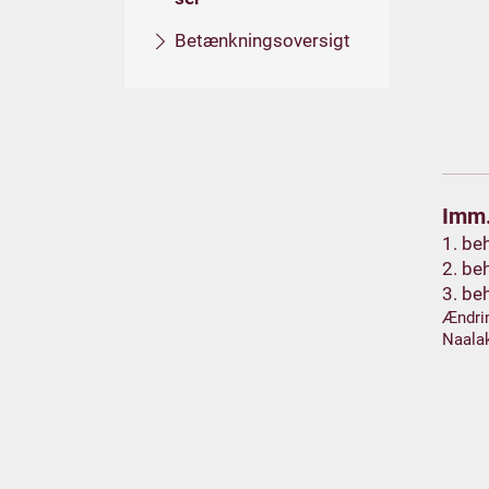
Betænkningsoversigt
Imm.
1. be
2. be
3. be
Ændrin
Naalak