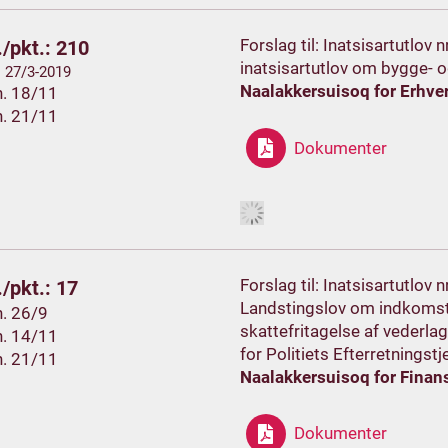
Forslag til: Inatsisartutlov 
/pkt.: 210
inatsisartutlov om bygge- 
. 27/3-2019
Naalakkersuisoq for Erhve
h. 18/11
h. 21/11
Dokumenter
Forslag til: Inatsisartutlov 
/pkt.: 17
Landstingslov om indkomst
h. 26/9
skattefritagelse af vederla
h. 14/11
for Politiets Efterretnings
h. 21/11
Naalakkersuisoq for Finan
Dokumenter