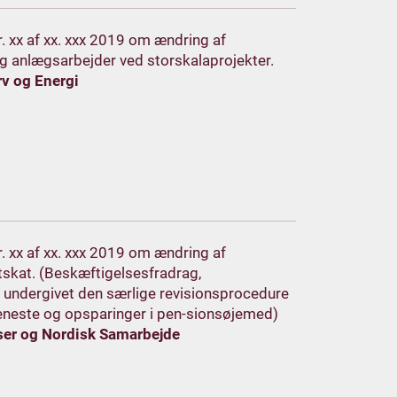
nr. xx af xx. xxx 2019 om ændring af
og anlægsarbejder ved storskalaprojekter.
rv og Energi
nr. xx af xx. xxx 2019 om ændring af
skat. (Beskæftigelsesfradrag,
g undergivet den særlige revisionsprocedure
tjeneste og opsparinger i pen-sionsøjemed)
ser og Nordisk Samarbejde