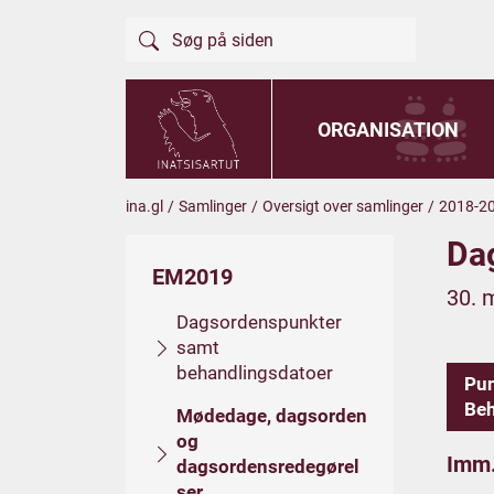
ORGANISATION
ina.gl
/
Samlinger
/
Oversigt over samlinger
/
2018-2
Da
EM2019
30. 
Dagsordenspunkter
samt
behandlingsdatoer
Pu
Beh
Mødedage, dagsorden
og
Imm.
dagsordensredegørel
ser