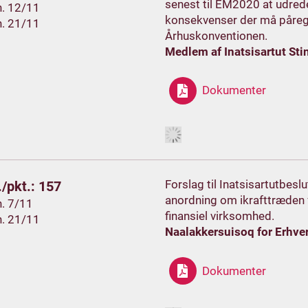
senest til EM2020 at udred
h. 12/11
konsekvenser der må påregne
h. 21/11
Århuskonventionen.
Medlem af Inatsisartut Stin
Dokumenter
Forslag til Inatsisartutbesl
/pkt.: 157
anordning om ikrafttræden 
h. 7/11
finansiel virksomhed.
h. 21/11
Naalakkersuisoq for Erhver
Dokumenter