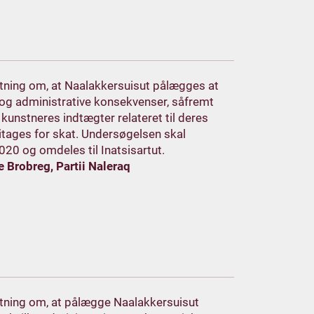
lutning om, at Naalakkersuisut pålægges at
g administrative konsekvenser, såfremt
kunstneres indtægter relateret til deres
itages for skat. Undersøgelsen skal
20 og omdeles til Inatsisartut.
e Brobreg, Partii Naleraq
lutning om, at pålægge Naalakkersuisut