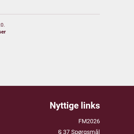
20.
ser
Nyttige links
FM2026
§ 37 Spørgsmål