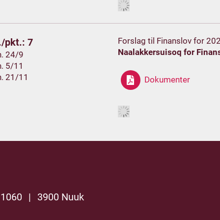
Forslag til Finanslov for 20
/pkt.: 7
Naalakkersuisoq for Finan
h. 24/9
h. 5/11
h. 21/11
Dokumenter
 1060
|
3900 Nuuk