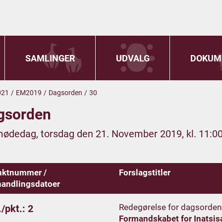
SAMLINGER
UDVALG
DOKUM
021
/
EM2019
/
Dagsorden
/
30
gsorden
mødedag, torsdag den 21. November 2019, kl. 11:0
nktnummer /
Forslagstitler
andlingsdatoer
Redegørelse for dagsorden
/pkt.: 2
Formandskabet for Inatsis