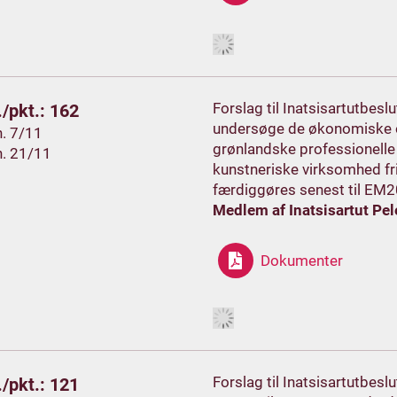
Forslag til Inatsisartutbes
/pkt.: 162
undersøge de økonomiske o
h. 7/11
grønlandske professionelle 
h. 21/11
kunstneriske virksomhed fr
færdiggøres senest til EM20
Medlem af Inatsisartut Pel
Dokumenter
Forslag til Inatsisartutbes
/pkt.: 121