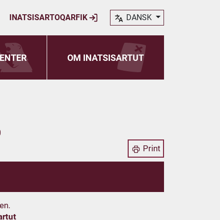
INATSISARTOQARFIK
DANSK
ENTER
OM INATSISARTUT
0
Print
en.
artut