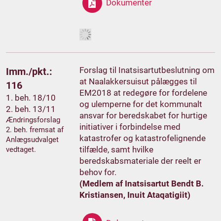
Dokumenter
Forslag til Inatsisartutbeslutning om
Imm./pkt.:
at Naalakkersuisut pålægges til
116
EM2018 at redegøre for fordelene
1. beh. 18/10
og ulemperne for det kommunalt
2. beh. 13/11
ansvar for beredskabet for hurtige
Ændringsforslag
initiativer i forbindelse med
2. beh. fremsat af
katastrofer og katastrofelignende
Anlægsudvalget
tilfælde, samt hvilke
vedtaget.
beredskabsmateriale der reelt er
behov for.
(Medlem af Inatsisartut Bendt B.
Kristiansen, Inuit Ataqatigiit)