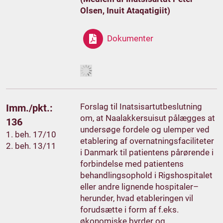
Olsen, Inuit Ataqatigiit)
Dokumenter
Forslag til Inatsisartutbeslutning
Imm./pkt.:
om, at Naalakkersuisut pålægges at
136
undersøge fordele og ulemper ved
1. beh. 17/10
etablering af overnatningsfaciliteter
2. beh. 13/11
i Danmark til patientens pårørende i
forbindelse med patientens
behandlingsophold i Rigshospitalet
eller andre lignende hospitaler–
herunder, hvad etableringen vil
forudsætte i form af f.eks.
økonomiske byrder og