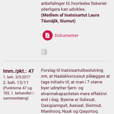
anbefalinger til, hvorledes fiskeriet
yderligere kan udvikles.
(Medlem af Inatsisartut Laura
Táunâjik, Siumut)
Dokumenter
Forslag til Inatsisartutbeslutning
Imm./pkt.: 47
om, at Naalakkersuisut pålægges at
1. beh. 3/5-2017
tage initiativ til, at man i 7 større
2. beh. 13/11
byer udnytter fjern- og
(Punkterne 47 og
183, 1. behandlet i
elvarmekapaciteten mere effektivt
sammenhæng)
end i dag. Byerne er Ilulissat,
Qasigiannguit, Aasiaat, Sisimiut,
Maniitsoq, Nuuk og Qaqortoq.