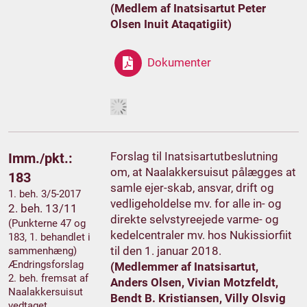
(Medlem af Inatsisartut Peter
Olsen Inuit Ataqatigiit)
Dokumenter
Forslag til Inatsisartutbeslutning
Imm./pkt.:
om, at Naalakkersuisut pålægges at
183
samle ejer-skab, ansvar, drift og
1. beh. 3/5-2017
vedligeholdelse mv. for alle in- og
2. beh. 13/11
direkte selvstyreejede varme- og
(Punkterne 47 og
kedelcentraler mv. hos Nukissiorfiit
183, 1. behandlet i
til den 1. januar 2018.
sammenhæng)
Ændringsforslag
(Medlemmer af Inatsisartut,
2. beh. fremsat af
Anders Olsen, Vivian Motzfeldt,
Naalakkersuisut
Bendt B. Kristiansen, Villy Olsvig
vedtaget.