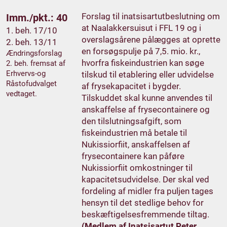
Forslag til inatsisartutbeslutning om
Imm./pkt.: 40
at Naalakkersuisut i FFL 19 og i
1. beh. 17/10
overslagsårene pålægges at oprette
2. beh. 13/11
en forsøgspulje på 7,5. mio. kr.,
Ændringsforslag
hvorfra fiskeindustrien kan søge
2. beh. fremsat af
Erhvervs-og
tilskud til etablering eller udvidelse
Råstofudvalget
af frysekapacitet i bygder.
vedtaget.
Tilskuddet skal kunne anvendes til
anskaffelse af frysecontainere og
den tilslutningsafgift, som
fiskeindustrien må betale til
Nukissiorfiit, anskaffelsen af
frysecontainere kan påføre
Nukissiorfiit omkostninger til
kapacitetsudvidelse. Der skal ved
fordeling af midler fra puljen tages
hensyn til det stedlige behov for
beskæftigelsesfremmende tiltag.
(Medlem af Inatsisartut Peter