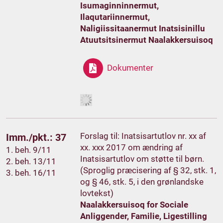
Isumaginninnermut,
Ilaqutariinnermut,
Naligiissitaanermut Inatsisinillu
Atuutsitsinermut Naalakkersuisoq
Dokumenter
Forslag til: Inatsisartutlov nr. xx af
Imm./pkt.: 37
xx. xxx 2017 om ændring af
1. beh. 9/11
Inatsisartutlov om støtte til børn.
2. beh. 13/11
(Sproglig præcisering af § 32, stk. 1,
3. beh. 16/11
og § 46, stk. 5, i den grønlandske
lovtekst)
Naalakkersuisoq for Sociale
Anliggender, Familie, Ligestilling