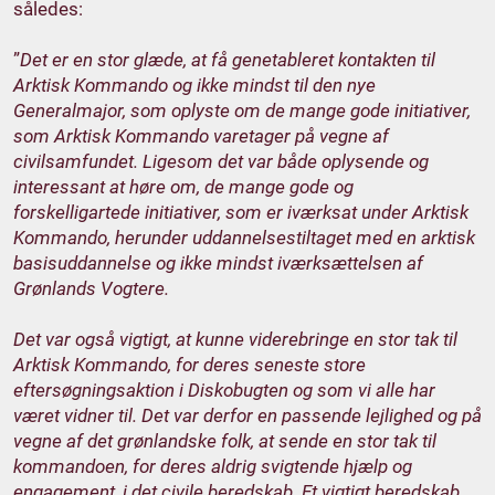
således:
”
Det er en stor glæde, at få genetableret kontakten til
Arktisk Kommando og ikke mindst til den nye
Generalmajor, som oplyste om de mange gode initiativer,
som Arktisk Kommando varetager på vegne af
civilsamfundet. Ligesom det var både oplysende og
interessant at høre om, de mange gode og
forskelligartede initiativer, som er iværksat under Arktisk
Kommando, herunder uddannelsestiltaget med en arktisk
basisuddannelse og ikke mindst iværksættelsen af
Grønlands Vogtere.
Det var også vigtigt, at kunne viderebringe en stor tak til
Arktisk Kommando, for deres seneste store
eftersøgningsaktion i Diskobugten og som vi alle har
været vidner til. Det var derfor en passende lejlighed og på
vegne af det grønlandske folk, at sende en stor tak til
kommandoen, for deres aldrig svigtende hjælp og
engagement, i det civile beredskab. Et vigtigt beredskab