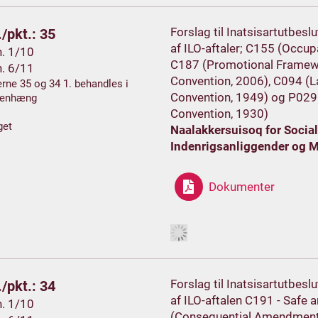
Forslag til Inatsisartutbes
/pkt.: 35
af ILO-aftaler; C155 (Occup
h. 1/10
C187 (Promotional Framewo
h. 6/11
Convention, 2006), C094 (L
rne 35 og 34 1. behandles i
Convention, 1949) og P029 
enhæng
Convention, 1930)
get
Naalakkersuisoq for Socia
Indenrigsanliggender og M
Dokumenter
Forslag til Inatsisartutbes
/pkt.: 34
af ILO-aftalen C191 - Safe
h. 1/10
(Consequential Amendments