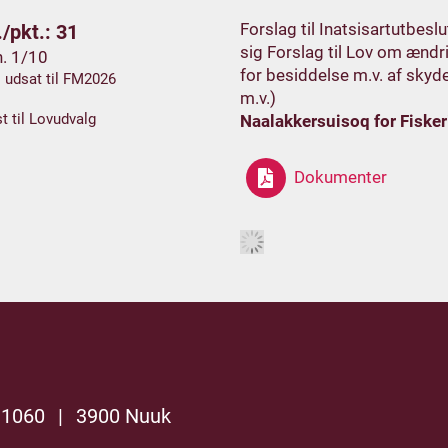
Forslag til Inatsisartutbesl
/pkt.: 31
sig Forslag til Lov om ænd
h. 1/10
for besiddelse m.v. af skyd
. udsat til FM2026
m.v.)
t til Lovudvalg
Naalakkersuisoq for Fisker
Dokumenter
 1060
|
3900 Nuuk