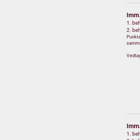
Imm.
1. be
2. be
Punkte
samm
Vedta
Imm.
1. be