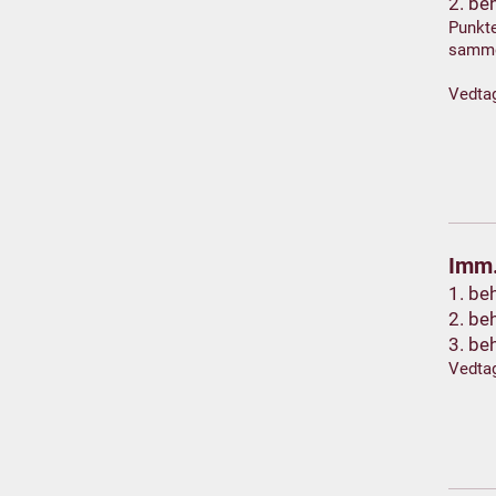
2. be
Punkte
samm
Vedta
Imm.
1. be
2. be
3. be
Vedta