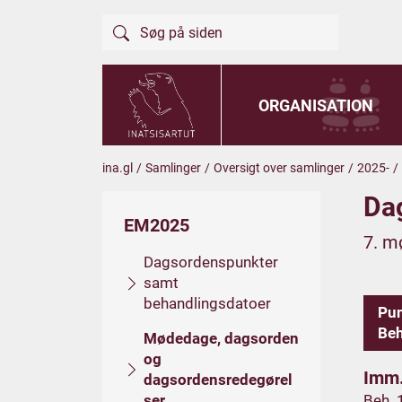
ORGANISATION
ina.gl
/
Samlinger
/
Oversigt over samlinger
/
2025-
/
Da
EM2025
7. m
Dagsordenspunkter
samt
behandlingsdatoer
Pu
Beh
Mødedage, dagsorden
og
Imm.
dagsordensredegørel
ser
Beh. 