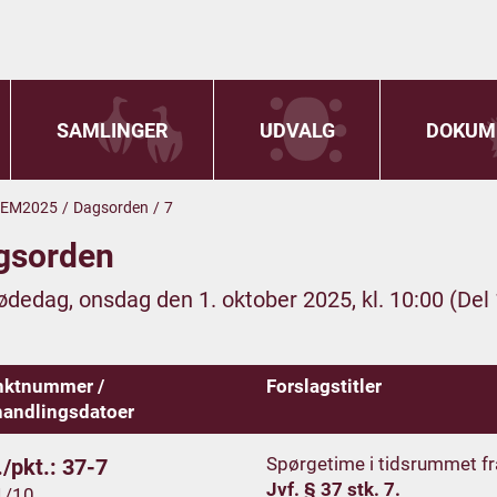
SAMLINGER
UDVALG
DOKUM
EM2025
/
Dagsorden
/
7
gsorden
ødedag, onsdag den 1. oktober 2025, kl. 10:00 (Del 
nktnummer /
Forslagstitler
andlingsdatoer
Spørgetime i tidsrummet fra 
/pkt.: 37-7
Jvf. § 37 stk. 7.
1/10