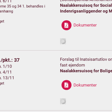
h. 6/11
Naalakkersuisoq for Socia
rne 35 og 34 1. behandles i
Indenrigsanliggender og M
enhæng
get
Dokumenter
Forslag til Inatsisartutlov 
/pkt.: 37
fast ejendom
h. 1/10
Naalakkersuisoq for Boliger
h. 4/11
h. 13/11
get
Dokumenter