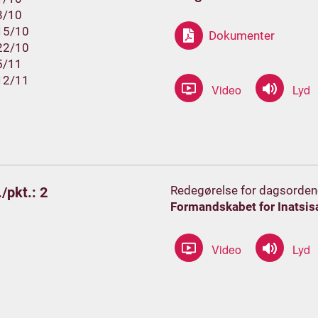
8/10
15/10
Dokumenter
22/10
5/11
12/11
Redegørelse for dagsorden
/pkt.: 2
Formandskabet for Inatsis