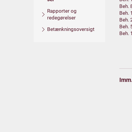
Beh. 
Rapporter og
Beh. 
redegørelser
Beh. 
Beh. 
Betænkningsoversigt
Beh. 
Imm.