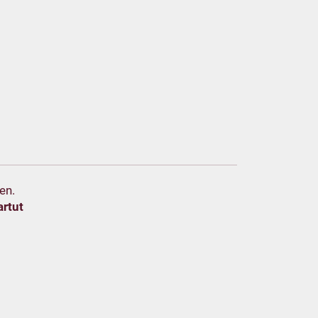
en.
artut