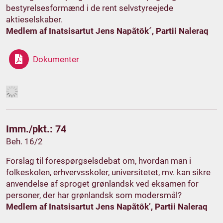
bestyrelsesformænd i de rent selvstyreejede
aktieselskaber.
Medlem af Inatsisartut Jens Napãtôk´, Partii Naleraq
Dokumenter
Imm./pkt.: 74
Beh. 16/2
Forslag til forespørgselsdebat om, hvordan man i
folkeskolen, erhvervsskoler, universitetet, mv. kan sikre
anvendelse af sproget grønlandsk ved eksamen for
personer, der har grønlandsk som modersmål?
Medlem af Inatsisartut Jens Napãtôk’, Partii Naleraq