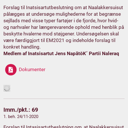
Forslag til Inatsisartutbeslutning om at Naalakkersuisut
pålægges at undersøge mulighederne for at begrænse
sejllads med visse typer fartøjer i de fjorde, hvor hvid-
og narhvaler har længerevarende ophold med henblik på
beskytte hvalerne mod støjgener. Undersøgelsen skal
være færdiggjort til EM2021 og indeholde forslag til
konkret handling.
Medlem af Inatsisartut Jens NapãtôK´ Partii Naleraq
Dokumenter
Imm./pkt.: 69
1. beh. 24/11-2020
Forslag til Intasisartutbeslutning om, at Naalakkersuisut