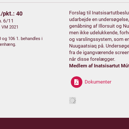
Forslag til Inatsisartutbes
/pkt.: 40
udarbejde en undersøgelse
h. 6/11
genåbning af Illorsuit og N
. VM 2021
men ikke udelukkende, forho
0 og 106 1. behandles i
og varslingssystem, som en 
enhæng.
Nuugaatsiaq på. Undersøgel
fra de igangværende scree
når disse forelægger.
Medlem af Inatsisartut Mút
Dokumenter