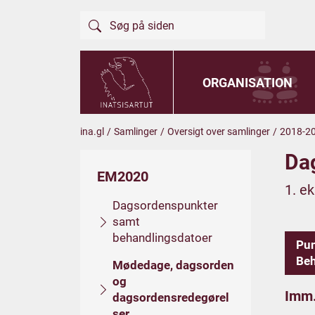
ORGANISATION
ina.gl
/
Samlinger
/
Oversigt over samlinger
/
2018-2
Da
EM2020
1. e
Dagsordenspunkter
samt
behandlingsdatoer
Pu
Beh
Mødedage, dagsorden
og
Imm.
dagsordensredegørel
ser