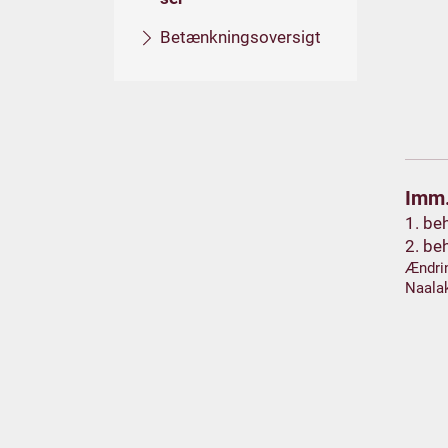
Betænkningsoversigt
Imm.
1. be
2. be
Ændrin
Naalak