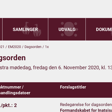
SAMLINGER
UDVALG
DOKUM
021
/
EM2020
/
Dagsorden
/
1x
gsorden
kstra mødedag, fredag den 6. November 2020, kl. 1
nktnummer /
Forslagstitler
andlingsdatoer
Redegørelse for dagsorden
/pkt.: 2
Formandskabet for Inatsis