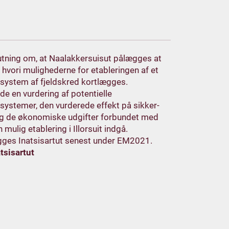
slutning om, at Naalakkersuisut pålægges at
hvori mulighederne for etableringen af et
ssystem af fjeldskred kortlægges.
e en vurdering af potentielle
systemer, den vurderede effekt på sikker-
og de økonomiske udgifter forbundet med
 mulig etablering i Illorsuit indgå.
gges Inatsisartut senest under EM2021.
tsisartut