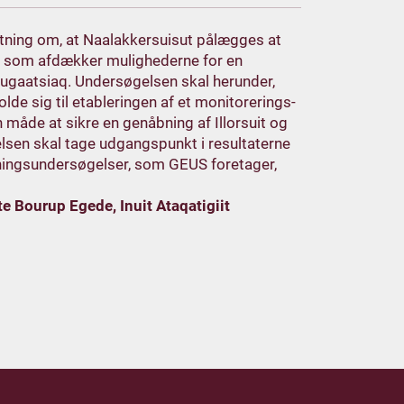
lutning om, at Naalakkersuisut pålægges at
, som afdækker mulighederne for en
uugaatsiaq. Undersøgelsen skal herunder,
lde sig til etableringen af et monitorerings-
måde at sikre en genåbning af Illorsuit og
sen skal tage udgangspunkt i resultaterne
ningsundersøgelser, som GEUS foretager,
e Bourup Egede, Inuit Ataqatigiit