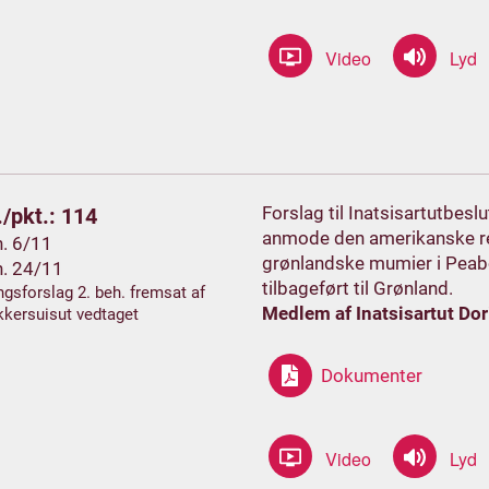
Forslag til Inatsisartutbes
/pkt.: 114
anmode den amerikanske re
h. 6/11
grønlandske mumier i Peabo
h. 24/11
tilbageført til Grønland.
gsforslag 2. beh. fremsat af
Medlem af Inatsisartut Dor
kersuisut vedtaget
Dokumenter