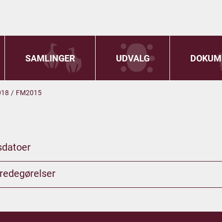
SAMLINGER
UDVALG
DOKUM
018
/
FM2015
sdatoer
redegørelser