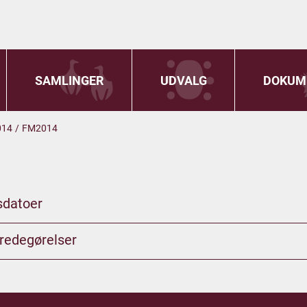
SAMLINGER
UDVALG
DOKUM
014
/
FM2014
sdatoer
redegørelser