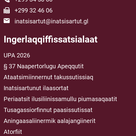
+299 32 46 06
inatsisartut@inatsisartut.gl
Ingerlaqqiffissatsialaat
UPA 2026
§ 37 Naapertorlugu Apeqqutit
Ataatsimiinnernut takussutissiaq
Inatsisartunut ilaasortat
Periaatsit ilusiliinissamullu piumasaqaatit
Tusagassiorfinnut paasissutissat
Aningaasaliinermik aalajangiinerit
Atorfiit