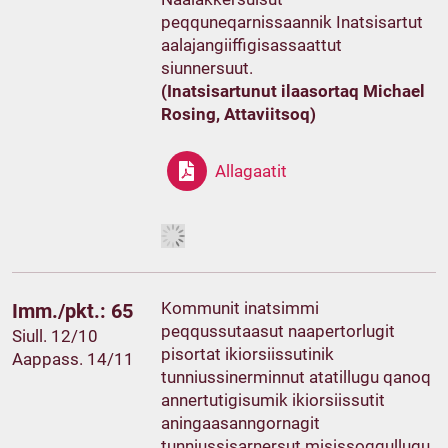
peqquneqarnissaannik Inatsisartut
aalajangiiffigisassaattut
siunnersuut.
(Inatsisartunut ilaasortaq Michael
Rosing, Attaviitsoq)
Allagaatit
Kommunit inatsimmi
Imm./pkt.: 65
peqqussutaasut naapertorlugit
Siull. 12/10
pisortat ikiorsiissutinik
Aappass. 14/11
tunniussinerminnut atatillugu qanoq
annertutigisumik ikiorsiissutit
aningaasanngornagit
tunniussisarnersut misissoqqullugu