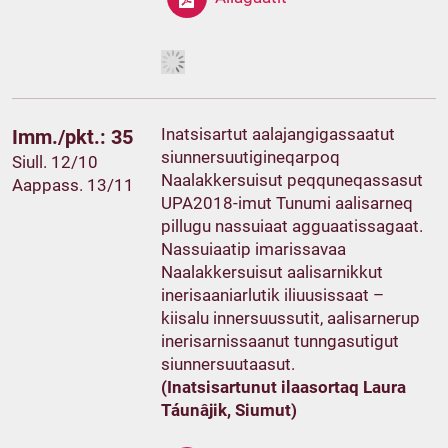
Inatsisartut aalajangigassaatut
Imm./pkt.: 35
siunnersuutigineqarpoq
Siull. 12/10
Naalakkersuisut peqquneqassasut
Aappass. 13/11
UPA2018-imut Tunumi aalisarneq
pillugu nassuiaat agguaatissagaat.
Nassuiaatip imarissavaa
Naalakkersuisut aalisarnikkut
inerisaaniarlutik iliuusissaat –
kiisalu innersuussutit, aalisarnerup
inerisarnissaanut tunngasutigut
siunnersuutaasut.
(Inatsisartunut ilaasortaq Laura
Táunâjik, Siumut)