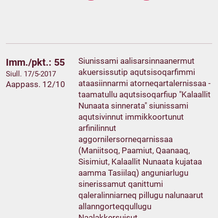
Siunissami aalisarsinnaanermut
Imm./pkt.: 55
akuersissutip aqutsisoqarfimmi
Siull. 17/5-2017
ataasiinnarmi atorneqartalernissaa -
Aappass. 12/10
taamatullu aqutsisoqarfiup "Kalaallit
Nunaata sinnerata" siunissami
aqutsivinnut immikkoortunut
arfinilinnut
aggornilersorneqarnissaa
(Maniitsoq, Paamiut, Qaanaaq,
Sisimiut, Kalaallit Nunaata kujataa
aamma Tasiilaq) anguniarlugu
sinerissamut qanittumi
qaleralinniarneq pillugu nalunaarut
allanngorteqqullugu
Naalakkersuisut