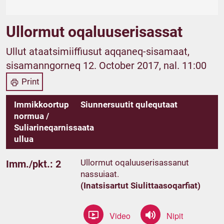
Ullormut oqaluuserisassat
Ullut ataatsimiiffiusut aqqaneq-sisamaat,
sisamanngorneq 12. October 2017, nal. 11:00
Print
Immikkoortup
Siunnersuutit qulequtaat
normua /
Suliarineqarnissaata
ullua
Ullormut oqaluuserisassanut
Imm./pkt.: 2
nassuiaat.
(Inatsisartut Siulittaasoqarfiat)