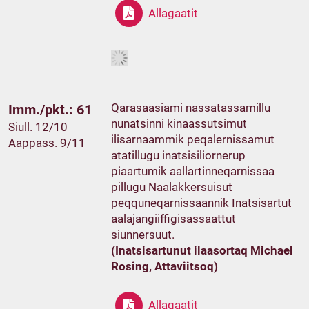
Allagaatit
Qarasaasiami nassatassamillu
Imm./pkt.: 61
nunatsinni kinaassutsimut
Siull. 12/10
ilisarnaammik peqalernissamut
Aappass. 9/11
atatillugu inatsisiliornerup
piaartumik aallartinneqarnissaa
pillugu Naalakkersuisut
peqquneqarnissaannik Inatsisartut
aalajangiiffigisassaattut
siunnersuut.
(Inatsisartunut ilaasortaq Michael
Rosing, Attaviitsoq)
Allagaatit