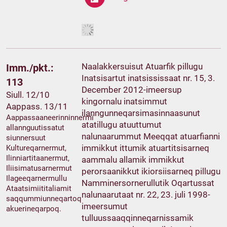
Naalakkersuisut Atuarfik pillugu
Imm./pkt.:
Inatsisartut inatsississaat nr. 15, 3.
113
December 2012-imeersup
Siull. 12/10
kingornalu inatsimmut
Aappass. 13/11
ilanngunneqarsimasinnaasunut
Aappassaaneerinninnermi
atatillugu atuuttumut
allannguutissatut
nalunaarummut Meeqqat atuarfianni
siunnersuut
immikkut ittumik atuartitsisarneq
Kultureqarnermut,
Ilinniartitaanermut,
aammalu allamik immikkut
Iliisimatusarnermut
perorsaanikkut ikiorsiisarneq pillugu
Ilageeqarnermullu
Namminersornerullutik Oqartussat
Ataatsimiititaliamit
nalunaarutaat nr. 22, 23. juli 1998-
saqqummiunneqartoq
imeersumut
akuerineqarpoq.
tulluussaaqqinneqarnissamik