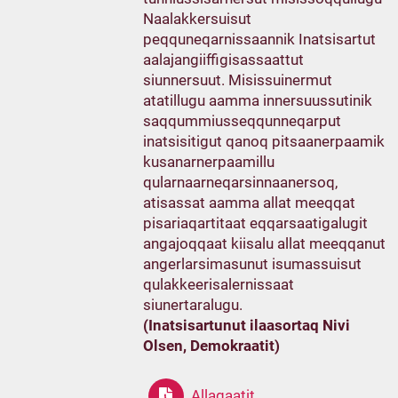
Naalakkersuisut
peqquneqarnissaannik Inatsisartut
aalajangiiffigisassaattut
siunnersuut. Misissuinermut
atatillugu aamma innersuussutinik
saqqummiusseqqunneqarput
inatsisitigut qanoq pitsaanerpaamik
kusanarnerpaamillu
qularnaarneqarsinnaanersoq,
atisassat aamma allat meeqqat
pisariaqartitaat eqqarsaatigalugit
angajoqqaat kiisalu allat meeqqanut
angerlarsimasunut isumassuisut
qulakkeerisalernissaat
siunertaralugu.
(Inatsisartunut ilaasortaq Nivi
Olsen, Demokraatit)
Allagaatit