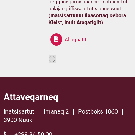
peqquneqarnissaannik Inatsisartut
aalajangiiffissaattut siunnersuut.
(Inatsisartunut ilaasortaq Debora
Kleist, Inuit Ataqatigiit)
Allagaatit
Attaveqarneq
Inatsisartut
|
Imaneq 2
|
Postboks 1060
|
3900 Nuuk
+299 34 50 00