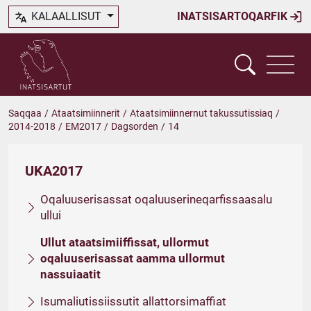
KALAALLISUT
INATSISARTOQARFIK
Saqqaa
/
Ataatsimiinnerit
/
Ataatsimiinnernut takussutissiaq
/
2014-2018
/
EM2017
/
Dagsorden
/
14
UKA2017
Oqaluuserisassat oqaluuserineqarfissaasalu
ullui
Ullut ataatsimiiffissat, ullormut
oqaluuserisassat aamma ullormut
nassuiaatit
Isumaliutissiissutit allattorsimaffiat