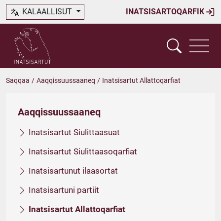
KALAALLISUT
INATSISARTOQARFIK
Saqqaa
/
Aaqqissuussaaneq
/
Inatsisartut Allattoqarfiat
Aaqqissuussaaneq
Inatsisartut Siulittaasuat
Inatsisartut Siulittaasoqarfiat
Inatsisartunut ilaasortat
Inatsisartuni partiit
Inatsisartut Allattoqarfiat