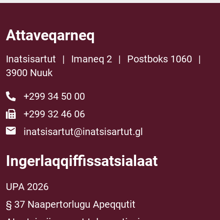
Attaveqarneq
Inatsisartut
|
Imaneq 2
|
Postboks 1060
|
3900 Nuuk
+299 34 50 00
+299 32 46 06
inatsisartut@inatsisartut.gl
Ingerlaqqiffissatsialaat
UPA 2026
§ 37 Naapertorlugu Apeqqutit