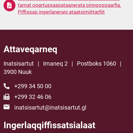
tamat oqartussaaqataanerata pinngoqqaarfia.
Piffissap ingerlanerani ataatsimiittarfiit
Attaveqarneq
Inatsisartut
|
Imaneq 2
|
Postboks 1060
|
3900 Nuuk
+299 34 50 00
+299 32 46 06
inatsisartut@inatsisartut.gl
Ingerlaqqiffissatsialaat