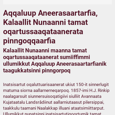
Aqqaluup Aneerasaartarfia,
Kalaallit Nunaanni tamat
oqartussaaqataanerata
pinngoqqaarfia
Kalaallit Nunaanni maanna tamat
oqartussaaqataanerat sumiiffimmi
ullumikkut Aqqaluup Aneerasaartarfianik
taagukkatsinni pinngorpoq
Inatsisartut oqaluttuarisaanerat ukiut 150-it sinnerlugit
matuma siorna aallarnerneqarpoq. 1857-imi H.J. Rinkip
naalagarsuit siunnersuisoqatigiivi siulliit Avannaata
Kujataatalu Landsrådiinut aallarniutaasut pilersippai,
taakkulu taamani Naalakkap illuani ataatsimiittarput.
Ullumikkut nunatsinni inatsisartutigoortumik tamat