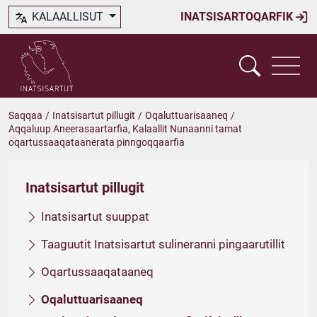
KALAALLISUT
INATSISARTOQARFIK
Saqqaa
/
Inatsisartut pillugit
/
Oqaluttuarisaaneq
/
Aqqaluup Aneerasaartarfia, Kalaallit Nunaanni tamat
oqartussaaqataanerata pinngoqqaarfia
Inatsisartut pillugit
Inatsisartut suuppat
Taaguutit Inatsisartut sulineranni pingaarutillit
Oqartussaaqataaneq
Oqaluttuarisaaneq