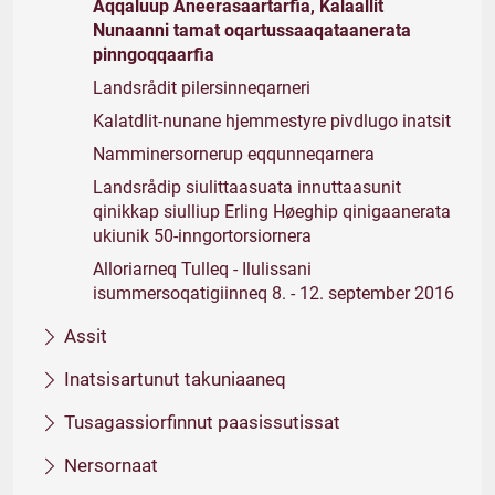
Aqqaluup Aneerasaartarfia, Kalaallit
Nunaanni tamat oqartussaaqataanerata
pinngoqqaarfia
Landsrådit pilersinneqarneri
Kalatdlit-nunane hjemmestyre pivdlugo inatsit
Namminersornerup eqqunneqarnera
Landsrådip siulittaasuata innuttaasunit
qinikkap siulliup Erling Høeghip qinigaanerata
ukiunik 50-inngortorsiornera
Alloriarneq Tulleq - Ilulissani
isummersoqatigiinneq 8. - 12. september 2016
Assit
Inatsisartunut takuniaaneq
Tusagassiorfinnut paasissutissat
Nersornaat