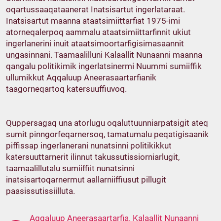
oqartussaaqataanerat Inatsisartut ingerlataraat.
Inatsisartut maanna ataatsimiittarfiat 1975-imi
atorneqalerpoq aammalu ataatsimiittarfinnit ukiut
ingerlanerini inuit ataatsimoortarfigisimasaannit
ungasinnani. Taamaalilluni Kalaallit Nunaanni maanna
qangalu politikimik ingerlatsinermi Nuummi sumiiffik
ullumikkut Aqqaluup Aneerasaartarfianik
taagorneqartoq katersuuffiuvoq.
Quppersagaq una atorlugu oqaluttuunniarpatsigit ateq
sumit pinngorfeqarnersoq, tamatumalu peqatigisaanik
piffissap ingerlanerani nunatsinni politikikkut
katersuuttarnerit ilinnut takussutissiorniarlugit,
taamaalillutalu sumiiffiit nunatsinni
inatsisartoqarnermut aallarniiffiusut pillugit
paasissutissiilluta.
Aqqaluup Aneerasaartarfia. Kalaallit Nunaanni