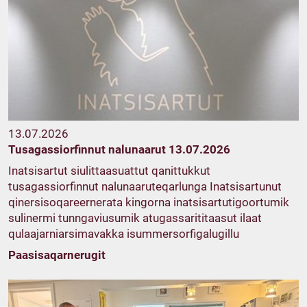
13.07.2026
Tusagassiorfinnut nalunaarut 13.07.2026
Inatsisartut siulittaasuattut qanittukkut
tusagassiorfinnut nalunaaruteqarlunga Inatsisartunut
qinersisoqareernerata kingorna inatsisartutigoortumik
sulinermi tunngaviusumik atugassarititaasut ilaat
qulaajarniarsimavakka isummersorfigalugillu
Paasisaqarnerugit