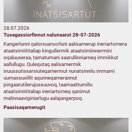
28.07.2026
Tusagassiorfinnut nalunaarut 28-07-2026
Kangerlunni qalorsuarsorluni aalisarnerup ineriartornera
ataatsimiititaliap kingullermik ataatsimiinnermini
oqaluuseraa, tamatumani saarullinniarneq immikkut
aallullugu. Qulequtaq aalisarnermik
inuussutissarsiuteqarnermut nunatsinnilu immami
uumassusillit aqunneqarnerannut
pingaarutilerujussuuvoq, taamaattumillu
ataatsimiititaliap ineriartorneq qanimut
malinnaaviginiarlugu aalajangerpoq.
Paasisaqarnerugit