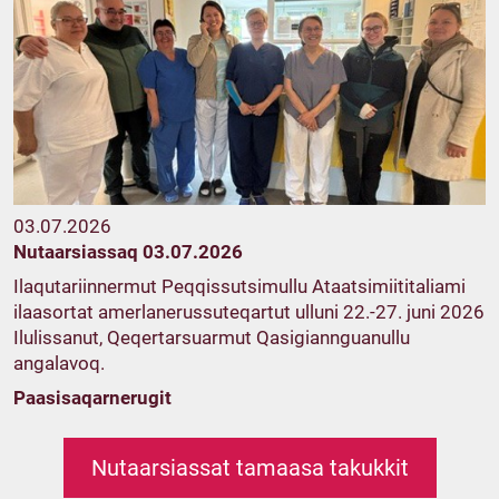
03.07.2026
Nutaarsiassaq 03.07.2026
Ilaqutariinnermut Peqqissutsimullu Ataatsimiititaliami
ilaasortat amerlanerussuteqartut ulluni 22.-27. juni 2026
Ilulissanut, Qeqertarsuarmut Qasigiannguanullu
angalavoq.
Paasisaqarnerugit
Nutaarsiassat tamaasa takukkit