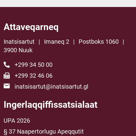
Attaveqarneq
Inatsisartut
|
Imaneq 2
|
Postboks 1060
|
3900 Nuuk
+299 34 50 00
+299 32 46 06
inatsisartut@inatsisartut.gl
Ingerlaqqiffissatsialaat
UPA 2026
§ 37 Naapertorlugu Apeqqutit