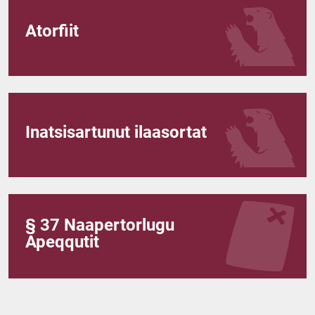
Atorfiit
Inatsisartunut ilaasortat
§ 37 Naapertorlugu
Apeqqutit