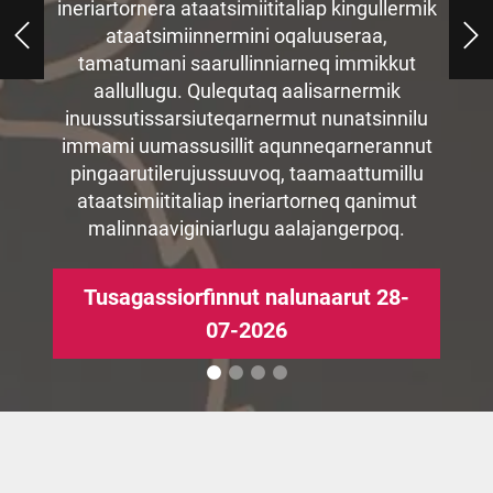
ineriartornera ataatsimiititaliap kingullermik
Tusagassiorfinnut nalunaarut
2026 Ilulissanut, Qeqertarsuarmut
qimarratigiuaraat?”
ataatsimiinnermini oqaluuseraa,
13.07.2026
Qasigiannguanullu angalavoq.
tamatumani saarullinniarneq immikkut
aallullugu. Qulequtaq aalisarnermik
Tusagassiorfinnut nalunaarut
inuussutissarsiuteqarnermut nunatsinnilu
Nutaarsiassaq 03.07.2026
30.06.2026
immami uumassusillit aqunneqarnerannut
pingaarutilerujussuuvoq, taamaattumillu
ataatsimiititaliap ineriartorneq qanimut
malinnaaviginiarlugu aalajangerpoq.
Tusagassiorfinnut nalunaarut 28-
07-2026