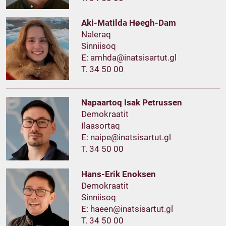
Aki-Matilda Høegh-Dam
Naleraq
Sinniisoq
E:
T. 34 50 00
Napaartoq Isak Petrussen
Demokraatit
Ilaasortaq
E:
T. 34 50 00
Hans-Erik Enoksen
Demokraatit
Sinniisoq
E:
T. 34 50 00