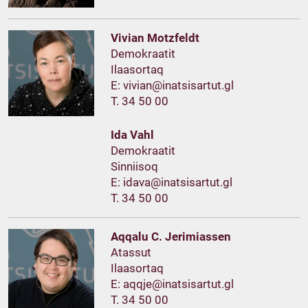
Vivian Motzfeldt
Demokraatit
Ilaasortaq
E:
T. 34 50 00
Ida Vahl
Demokraatit
Sinniisoq
E:
T. 34 50 00
Aqqalu C. Jerimiassen
Atassut
Ilaasortaq
E:
T. 34 50 00