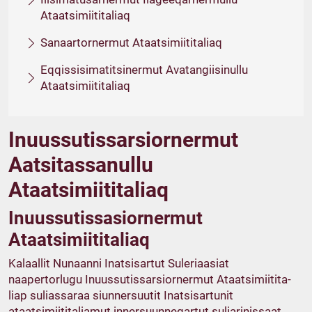
Ataatsimiititaliaq
Sanaartornermut Ataatsimiititaliaq
Eqqissisimatitsinermut Avatangiisinullu
Ataatsimiititaliaq
Inuussutissarsiornermut
Aatsitassanullu
Ataatsimiititaliaq
Inuussutissasiornermut
Ataatsimiititaliaq
Kalaallit Nunaanni Inatsisartut Suleriaasiat
naapertorlugu Inuussutissarsiornermut Ataatsimiitita­
liap suliassaraa siunnersuutit Inatsisartunit
ataatsimiititaliamut innersuunneqartut suliarinissaat.