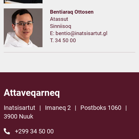
Bentiaraq Ottosen
Atassut
Sinniisoq
E:
T. 34 50 00
Attaveqarneq
Inatsisartut
|
Imaneq 2
|
Postboks 1060
|
3900 Nuuk
+299 34 50 00