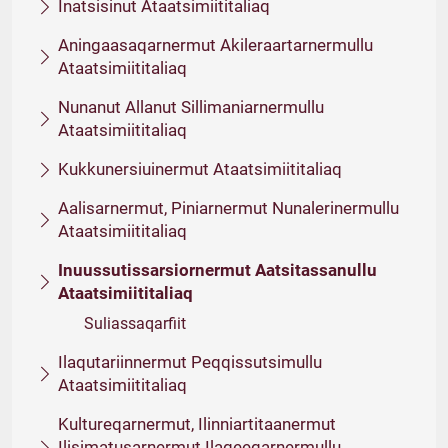
Inatsisinut Ataatsimiititaliaq
Aningaasaqarnermut Akileraartarnermullu
Ataatsimiititaliaq
Nunanut Allanut Sillimaniarnermullu
Ataatsimiititaliaq
Kukkunersiuinermut Ataatsimiititaliaq
Aalisarnermut, Piniarnermut Nunalerinermullu
Ataatsimiititaliaq
Inuussutissarsiornermut Aatsitassanullu
Ataatsimiititaliaq
Suliassaqarfiit
Ilaqutariinnermut Peqqissutsimullu
Ataatsimiititaliaq
Kultureqarnermut, Ilinniartitaanermut
Ilisimatusarnermut Ilageeqarnermullu