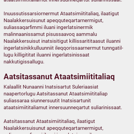
Inuussutissarsiornermut Ataatsimiititaliaq, ilaatigut
Naalakkersuisunut apeqquteqartarnermigut,
suliassaqarfimmi iluani ingerlatsinermik
malinnaanissamut pisussaavoq aammalu
Naalakkersuisut inatsisitigut killissarititaasut iluanni
ingerlatsinikkulluunniit ileqqorissaarnermut tunngatil­
lugu killigititat iluanni ingerlatsinissaat
nakkutigissallugu.
Aatsitassanut Ataatsimiitita­liaq
Kalaallit Nunaanni Inatsisartut Suleriaasiat
naapertorlugu Aatsitassanut Ataatsimiitita­liap
suliassaraa siunnersuutit Inatsisartunit
ataatsimiititaliamut innersuunneqartut suliarinissaat.
Aatsitassanut Ataatsimiititaliaq, ilaatigut
Naalakkersuisunut apeqquteqartarnermigut,