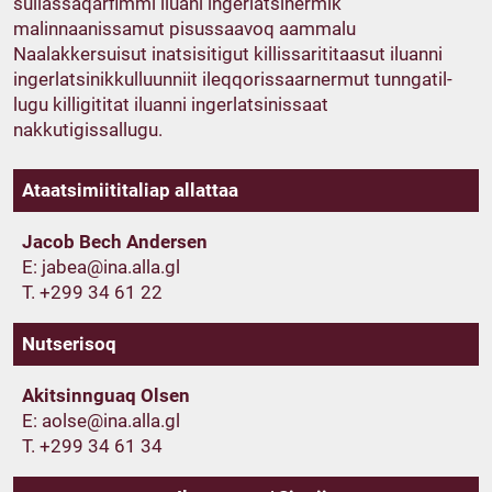
suliassaqarfimmi iluani ingerlatsinermik
malinnaanissamut pisussaavoq aammalu
Naalakkersuisut inatsisitigut killissarititaasut iluanni
ingerlatsinikkulluunniit ileqqorissaarnermut tunngatil­
lugu killigititat iluanni ingerlatsinissaat
nakkutigissallugu.
Ataatsimiititaliap allattaa
Jacob Bech Andersen
E:
T. +299 34 61 22
Nutserisoq
Akitsinnguaq Olsen
E:
T. +299 34 61 34