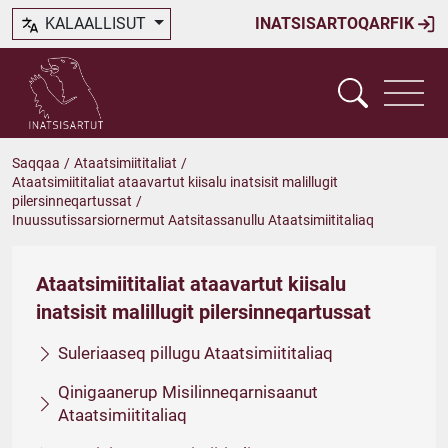
KALAALLISUT
INATSISARTOQARFIK
Saqqaa
/
Ataatsimiititaliat
/
Ataatsimiititaliat ataavartut kiisalu inatsisit malillugit
pilersinneqartussat
/
Inuussutissarsiornermut Aatsitassanullu Ataatsimiititaliaq
Ataatsimiititaliat ataavartut kiisalu
inatsisit malillugit pilersinneqartussat
Suleriaaseq pillugu Ataatsimiititaliaq
Qinigaanerup Misilinneqarnisaanut
Ataatsimiititaliaq