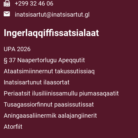
+299 32 46 06
inatsisartut@inatsisartut.gl
Ingerlaqqiffissatsialaat
UPA 2026
§ 37 Naapertorlugu Apeqqutit
Ataatsimiinnernut takussutissiaq
Inatsisartunut ilaasortat
Periaatsit ilusiliinissamullu piumasaqaatit
Tusagassiorfinnut paasissutissat
Aningaasaliinermik aalajangiinerit
Atorfiit