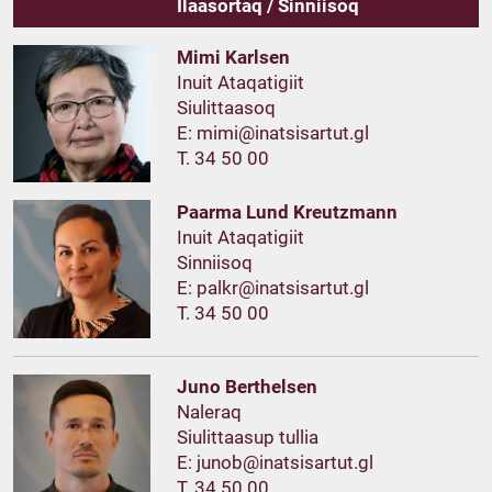
Ilaasortaq / Sinniisoq
Mimi Karlsen
Inuit Ataqatigiit
Siulittaasoq
E:
T. 34 50 00
Paarma Lund Kreutzmann
Inuit Ataqatigiit
Sinniisoq
E:
T. 34 50 00
Juno Berthelsen
Naleraq
Siulittaasup tullia
E:
T. 34 50 00