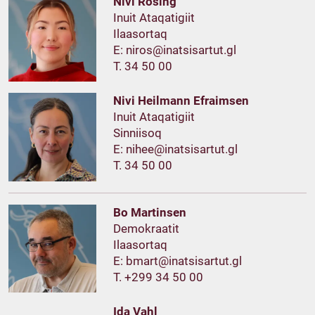
Nivi Rosing
Inuit Ataqatigiit
Ilaasortaq
E:
T. 34 50 00
Nivi Heilmann Efraimsen
Inuit Ataqatigiit
Sinniisoq
E:
T. 34 50 00
Bo Martinsen
Demokraatit
Ilaasortaq
E:
T. +299 34 50 00
Ida Vahl