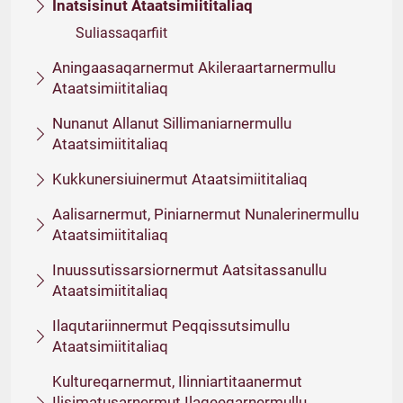
Inatsisinut Ataatsimiititaliaq
Suliassaqarfiit
Aningaasaqarnermut Akileraartarnermullu
Ataatsimiititaliaq
Nunanut Allanut Sillimaniarnermullu
Ataatsimiititaliaq
Kukkunersiuinermut Ataatsimiititaliaq
Aalisarnermut, Piniarnermut Nunalerinermullu
Ataatsimiititaliaq
Inuussutissarsiornermut Aatsitassanullu
Ataatsimiititaliaq
Ilaqutariinnermut Peqqissutsimullu
Ataatsimiititaliaq
Kultureqarnermut, Ilinniartitaanermut
Ilisimatusarnermut Ilageeqarnermullu