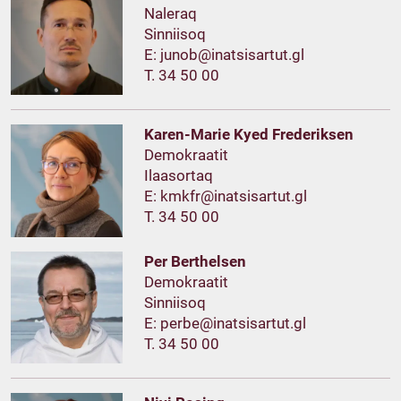
Naleraq
Sinniisoq
E:
T. 34 50 00
Karen-Marie Kyed Frederiksen
Demokraatit
Ilaasortaq
E:
T. 34 50 00
Per Berthelsen
Demokraatit
Sinniisoq
E:
T. 34 50 00