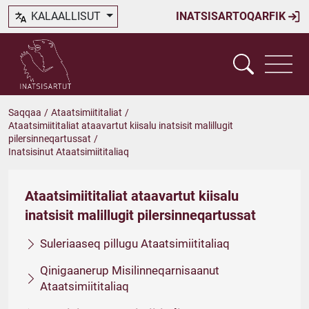
KALAALLISUT
INATSISARTOQARFIK
Saqqaa
/
Ataatsimiititaliat
/
Ataatsimiititaliat ataavartut kiisalu inatsisit malillugit
pilersinneqartussat
/
Inatsisinut Ataatsimiititaliaq
Ataatsimiititaliat ataavartut kiisalu
inatsisit malillugit pilersinneqartussat
Suleriaaseq pillugu Ataatsimiititaliaq
Qinigaanerup Misilinneqarnisaanut
Ataatsimiititaliaq