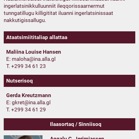
ingerlatsinikkulluun­niit ileqqorissaarnermut
tunngatillugu killigititat iluanni ingerlatsinissaat
nakkutigissallugu.
Ataatsimiititaliap allattaa
Maliina Louise Hansen
E:
T. +299 34 61 23
Nutserisoq
Gerda Kreutzmann
E:
T. +299 34 61 29
Ilaasortaq / Sinniisoq
Aqqalu C. Jerimiassen