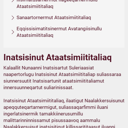
Ataatsimiititaliaq
Sanaartornermut Ataatsimiititaliaq
Eqqissisimatitsinermut Avatangiisinullu
Ataatsimiititaliaq
Inatsisinut Ataatsimiititaliaq
Kalaallit Nunaanni Inatsisartut Suleriaasiat
naapertorlugu Inatsisinut Ataatsi­miititaliap suliassaraa
siunnersuutit Inatsisartunit ataatsimiititaliamut
innersuunneqartut suliari­nissaat.
Inatsisinut Ataatsimiititaliaq, ilaatigut Naalakkersuisunut
apeqquteqartarner­migut, suliassaqarfimmi iluani
ingerlatsinermik tamakkiinerusumillu
malittarinninnissamut pisussaavoq aammalu
Naalakkersuisut inatsisitigut killissarititaasut iluanni