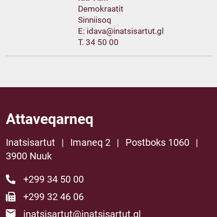
Demokraatit
Sinniisoq
E:
T. 34 50 00
Attaveqarneq
Inatsisartut
|
Imaneq 2
|
Postboks 1060
|
3900 Nuuk
+299 34 50 00
+299 32 46 06
inatsisartut@inatsisartut.gl