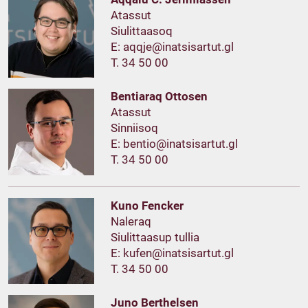
Atassut
Siulittaasoq
E:
T. 34 50 00
Bentiaraq Ottosen
Atassut
Sinniisoq
E:
T. 34 50 00
Kuno Fencker
Naleraq
Siulittaasup tullia
E:
T. 34 50 00
Juno Berthelsen