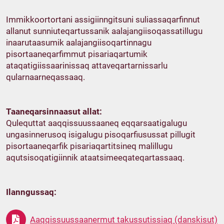
Immikkoortortani assigiinngitsuni suliassaqarfinnut
allanut sunniuteqartussanik aalajangiisoqassatillugu
inaarutaasumik aalajangiisoqartinnagu
pisortaaneqarfimmut pisariaqartumik
ataqatigiissaarinissaq attaveqartarnissarlu
qularnaarneqassaaq.
Taaneqarsinnaasut allat:
Qulequttat aaqqissuussaaneq eqqarsaatigalugu
ungasinnerusoq isigalugu pisoqarfiusussat pillugit
pisortaaneqarfik pisariaqartitsineq malillugu
aqutsisoqatigiinnik ataatsimeeqateqartassaaq.
Ilanngussaq:
Aaqqissuussaanermut takussutissiaq (danskisut)