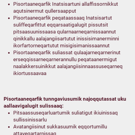
Pisortaaneqarfik Inatsisartuni allaffissornikkut
aqutsinermut qullersaapput
Pisortaaneqarfik peqataassaaq Inatsisartut
suliffeqarfittut eqqarsaatigalugit pissutsit
pitsaasuunissaasa qularnaarneqarnissaannut
qinikkallu aalajangiisartutut inissisimanerminni
ikorfartorneqartutut misigisimanissaannut
Pisortaaneqarfik suliassat qulaajarneqarnerinut
erseqqissarneqarnerannullu peqataanermigut
naalakkersuinikkut aalajangiisinnaassuseqarneq
ikiortussaavaa
Pisortaaneqarfik tunngaviusumik najoqqutassat uku
aallaavigalugit sulissaaq:
Pitsaassuseqarluartumik suliatigut ikiuinissaq
sullissinissarlu
Avatangiisinut sukkasuumik eqqortumillu
attaveqartarnissaq