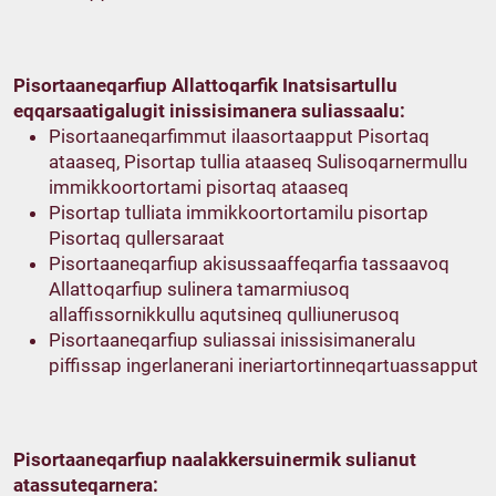
Pisortaaneqarfiup Allattoqarfik Inatsisartullu
eqqarsaatigalugit inissisimanera suliassaalu:
Pisortaaneqarfimmut ilaasortaapput Pisortaq
ataaseq, Pisortap tullia ataaseq Sulisoqarnermullu
immikkoortortami pisortaq ataaseq
Pisortap tulliata immikkoortortamilu pisortap
Pisortaq qullersaraat
Pisortaaneqarfiup akisussaaffeqarfia tassaavoq
Allattoqarfiup sulinera tamarmiusoq
allaffissornikkullu aqutsineq qulliunerusoq
Pisortaaneqarfiup suliassai inissisimaneralu
piffissap ingerlanerani ineriartortinneqartuassapput
Pisortaaneqarfiup naalakkersuinermik sulianut
atassuteqarnera: