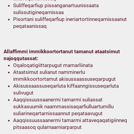
Suliffeqarfiup pissanganartuunissaata
sulissutigineqarnissaa
Pisortani suliffeqarfiup ineriartortinneqarnissaanut
peqataanissaq
Allaffimmi immikkoortortanut tamanut ataatsimut
najoqqutassat:
Oqaloqatigiittarpugut mamarliinata
Ataatsimut sulianut namminerlu
immikkoortortamut akisussaassuseqarpugut
Akisussaassuseqarluta kiffaanngissuseqarluta
sulivugut
Aaqqissuussaanermi tamarmi suliassat
sukkasuumik naammassisaqarfiulluartumillu
suliarineqartarnissaannut peqataavugut
Aaqqissuussaanermi tamarmi attaveqaqatigiinneq
pitsaasoq qularnaarniarparput