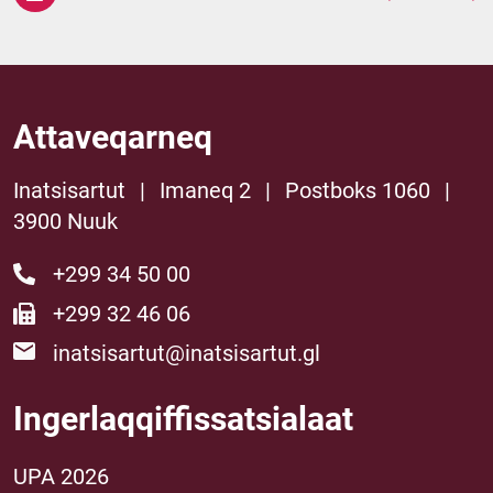
Attaveqarneq
Inatsisartut
|
Imaneq 2
|
Postboks 1060
|
3900 Nuuk
+299 34 50 00
+299 32 46 06
inatsisartut@inatsisartut.gl
Ingerlaqqiffissatsialaat
UPA 2026