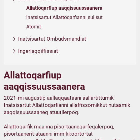
Allattoqarfiup aaqqissuussaanera
Inatsisartut Allattoqarfianni sulisut
Atorfiit
Inatsisartut Ombudsmandiat
Ingerlaqqiffissiat
Allattoqarfiup
aaqqissuussaanera
2021-mi augustip aallaqqaataani aallartittumik
Inatsisartut Allattoqarfianni allaffissornikkut nutaamik
aaqqissuussaaneq atuutilerpoq.
Allattoqarfik maanna pisortaaneqarfeqalerpoq,
pisortaanerit ataanni immikkoortortat