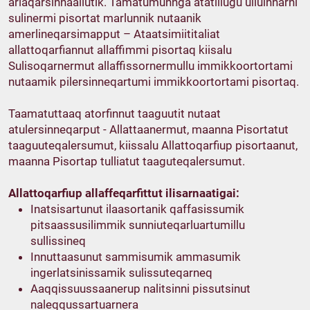
arlaqarsinnaallutik. Tamatumunnga atatillugu ulluinnarni
sulinermi pisortat marlunnik nutaanik
amerlineqarsimapput – Ataatsimiititaliat
allattoqarfiannut allaffimmi pisortaq kiisalu
Sulisoqarnermut allaffissornermullu immikkoortortami
nutaamik pilersinneqartumi immikkoortortami pisortaq.
Taamatuttaaq atorfinnut taaguutit nutaat
atulersinneqarput - Allattaanermut, maanna Pisortatut
taaguuteqalersumut, kiissalu Allattoqarfiup pisortaanut,
maanna Pisortap tulliatut taaguteqalersumut.
Allattoqarfiup allaffeqarfittut ilisarnaatigai:
Inatsisartunut ilaasortanik qaffasissumik
pitsaassusilimmik sunniuteqarluartumillu
sullissineq
Innuttaasunut sammisumik ammasumik
ingerlatsinissamik sulissuteqarneq
Aaqqissuussaanerup nalitsinni pissutsinut
naleqqussartuarnera