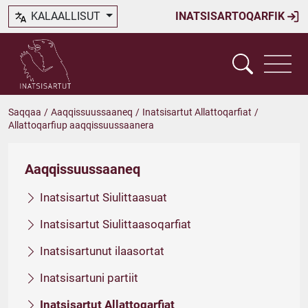
KALAALLISUT
INATSISARTOQARFIK
Saqqaa
/
Aaqqissuussaaneq
/
Inatsisartut Allattoqarfiat
/
Allattoqarfiup aaqqissuussaanera
Aaqqissuussaaneq
Inatsisartut Siulittaasuat
Inatsisartut Siulittaasoqarfiat
Inatsisartunut ilaasortat
Inatsisartuni partiit
Inatsisartut Allattoqarfiat