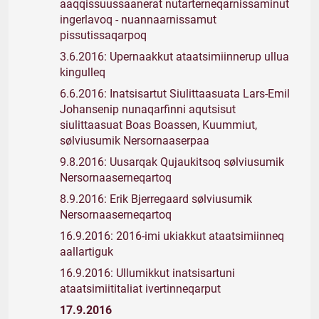
aaqqissuussaanerat nutarterneqarnissaminut
ingerlavoq - nuannaarnissamut
pissutissaqarpoq
3.6.2016: Upernaakkut ataatsimiinnerup ullua
kingulleq
6.6.2016: Inatsisartut Siulittaasuata Lars-Emil
Johansenip nunaqarfinni aqutsisut
siulittaasuat Boas Boassen, Kuummiut,
sølviusumik Nersornaaserpaa
9.8.2016: Uusarqak Qujaukitsoq sølviusumik
Nersornaaserneqartoq
8.9.2016: Erik Bjerregaard sølviusumik
Nersornaaserneqartoq
16.9.2016: 2016-imi ukiakkut ataatsimiinneq
aallartiguk
16.9.2016: Ullumikkut inatsisartuni
ataatsimiititaliat ivertinneqarput
17.9.2016