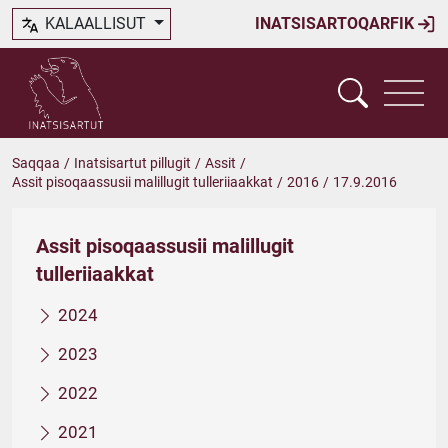
KALAALLISUT
INATSISARTOQARFIK
Saqqaa
/
Inatsisartut pillugit
/
Assit
/
Assit pisoqaassusii malillugit tulleriiaakkat
/
2016
/
17.9.2016
Assit pisoqaassusii malillugit
tulleriiaakkat
2024
2023
2022
2021