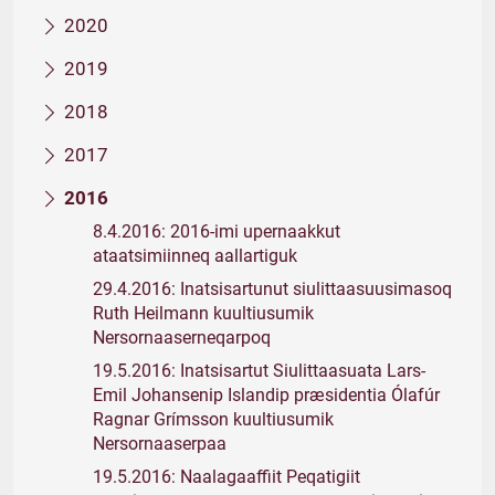
2020
2019
2018
2017
2016
8.4.2016: 2016-imi upernaakkut
ataatsimiinneq aallartiguk
29.4.2016: Inatsisartunut siulittaasuusimasoq
Ruth Heilmann kuultiusumik
Nersornaaserneqarpoq
19.5.2016: Inatsisartut Siulittaasuata Lars-
Emil Johansenip Islandip præsidentia Ólafúr
Ragnar Grímsson kuultiusumik
Nersornaaserpaa
19.5.2016: Naalagaaffiit Peqatigiit