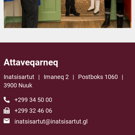
Attaveqarneq
Inatsisartut
|
Imaneq 2
|
Postboks 1060
|
3900 Nuuk
+299 34 50 00
+299 32 46 06
inatsisartut@inatsisartut.gl