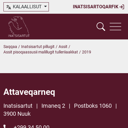
KALAALLISUT
INATSISARTOQARFIK
Saqqaa
/
Inatsisartut pillugit
/
Assit
/
Assit pisoqaassusii malillugit tulleriiaakkat
/
2019
Attaveqarneq
Inatsisartut
|
Imaneq 2
|
Postboks 1060
|
3900 Nuuk
+299 34 50 00