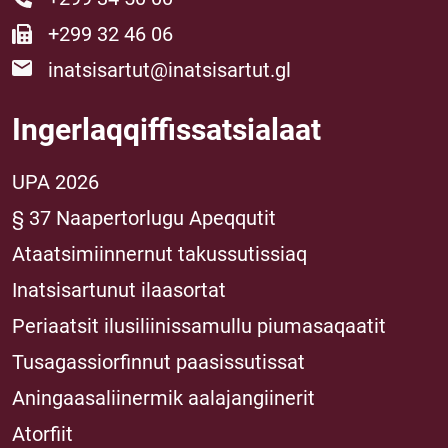
+299 32 46 06
inatsisartut@inatsisartut.gl
Ingerlaqqiffissatsialaat
UPA 2026
§ 37 Naapertorlugu Apeqqutit
Ataatsimiinnernut takussutissiaq
Inatsisartunut ilaasortat
Periaatsit ilusiliinissamullu piumasaqaatit
Tusagassiorfinnut paasissutissat
Aningaasaliinermik aalajangiinerit
Atorfiit