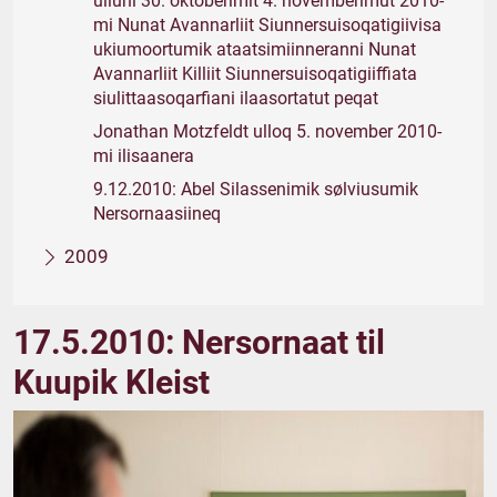
ulluni 30. oktoberimit 4. novemberimut 2010-
mi Nunat Avannarliit Siunnersuisoqatigiivisa
ukiumoortumik ataatsimiinneranni Nunat
Avannarliit Killiit Siunnersuisoqatigiiffiata
siulittaasoqarfiani ilaasortatut peqat
Jonathan Motzfeldt ulloq 5. november 2010-
mi ilisaanera
9.12.2010: Abel Silassenimik sølviusumik
Nersornaasiineq
2009
17.5.2010: Nersornaat til
Kuupik Kleist