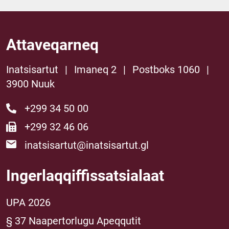
Attaveqarneq
Inatsisartut
|
Imaneq 2
|
Postboks 1060
|
3900 Nuuk
+299 34 50 00
+299 32 46 06
inatsisartut@inatsisartut.gl
Ingerlaqqiffissatsialaat
UPA 2026
§ 37 Naapertorlugu Apeqqutit