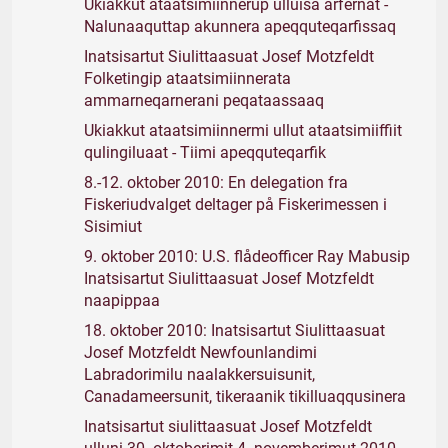
Ukiakkut ataatsimiinnerup ulluisa arfernat -
Nalunaaquttap akunnera apeqquteqarfissaq
Inatsisartut Siulittaasuat Josef Motzfeldt
Folketingip ataatsimiinnerata
ammarneqarnerani peqataassaaq
Ukiakkut ataatsimiinnermi ullut ataatsimiiffiit
qulingiluaat - Tiimi apeqquteqarfik
8.-12. oktober 2010: En delegation fra
Fiskeriudvalget deltager på Fiskerimessen i
Sisimiut
9. oktober 2010: U.S. flådeofficer Ray Mabusip
Inatsisartut Siulittaasuat Josef Motzfeldt
naapippaa
18. oktober 2010: Inatsisartut Siulittaasuat
Josef Motzfeldt Newfounlandimi
Labradorimilu naalakkersuisunit,
Canadameersunit, tikeraanik tikilluaqqusinera
Inatsisartut siulittaasuat Josef Motzfeldt