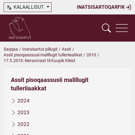
KALAALLISUT
INATSISARTOQARFIK
Saqqaa
/
Inatsisartut pillugit
/
Assit
/
Assit pisoqaassusii malillugit tulleriiaakkat
/
2010
/
17.5.2010: Nersornaat til Kuupik Kleist
Assit pisoqaassusii malillugit
tulleriiaakkat
2024
2023
2022