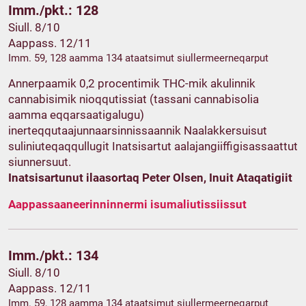
Imm./pkt.: 128
Siull. 8/10
Aappass. 12/11
Imm. 59, 128 aamma 134 ataatsimut siullermeerneqarput
Annerpaamik 0,2 procentimik THC-mik akulinnik
cannabisimik nioqqutissiat (tassani cannabisolia
aamma eqqarsaatigalugu)
inerteqqutaajunnaarsinnissaannik Naalakkersuisut
suliniuteqaqqullugit Inatsisartut aalajangiiffigisassaattut
siunnersuut.
Inatsisartunut ilaasortaq Peter Olsen, Inuit Ataqatigiit
Aappassaaneerinninnermi isumaliutissiissut
Imm./pkt.: 134
Siull. 8/10
Aappass. 12/11
Imm. 59, 128 aamma 134 ataatsimut siullermeerneqarput