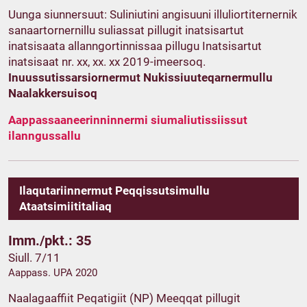
Uunga siunnersuut: Suliniutini angisuuni illuliortiternernik
sanaartornernillu suliassat pillugit inatsisartut
inatsisaata allanngortinnissaa pillugu Inatsisartut
inatsisaat nr. xx, xx. xx 2019-imeersoq.
Inuussutissarsiornermut Nukissiuuteqarnermullu
Naalakkersuisoq
Aappassaaneerinninnermi siumaliutissiissut
ilanngussallu
Ilaqutariinnermut Peqqissutsimullu
Ataatsimiititaliaq
Imm./pkt.: 35
Siull. 7/11
Aappass. UPA 2020
Naalagaaffiit Peqatigiit (NP) Meeqqat pillugit