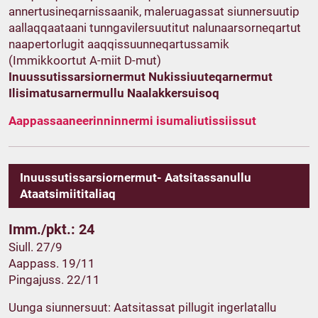
annertusineqarnissaanik, maleruagassat siunnersuutip
aallaqqaataani tunngavilersuutitut nalunaarsorneqartut
naapertorlugit aaqqissuunneqartussamik
(Immikkoortut A-miit D-mut)
Inuussutissarsiornermut Nukissiuuteqarnermut
Ilisimatusarnermullu Naalakkersuisoq
Aappassaaneerinninnermi isumaliutissiissut
Inuussutissarsiornermut- Aatsitassanullu
Ataatsimiititaliaq
Imm./pkt.: 24
Siull. 27/9
Aappass. 19/11
Pingajuss. 22/11
Uunga siunnersuut: Aatsitassat pillugit ingerlatallu