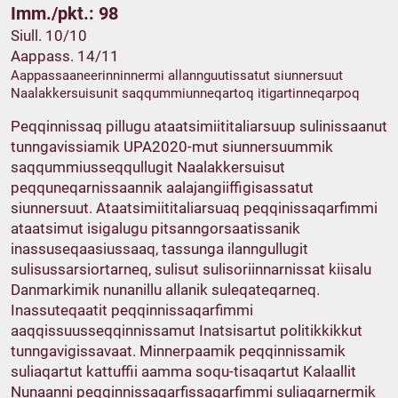
Imm./pkt.: 98
Siull. 10/10
Aappass. 14/11
Aappassaaneerinninnermi allannguutissatut siunnersuut
Naalakkersuisunit saqqummiunneqartoq itigartinneqarpoq
Peqqinnissaq pillugu ataatsimiititaliarsuup sulinissaanut
tunngavissiamik UPA2020-mut siunnersuummik
saqqummiusseqqullugit Naalakkersuisut
peqquneqarnissaannik aalajangiiffigisassatut
siunnersuut. Ataatsimiititaliarsuaq peqqinissaqarfimmi
ataatsimut isigalugu pitsanngorsaatissanik
inassuseqaasiussaaq, tassunga ilanngullugit
sulisussarsiortarneq, sulisut sulisoriinnarnissat kiisalu
Danmarkimik nunanillu allanik suleqateqarneq.
Inassuteqaatit peqqinnissaqarfimmi
aaqqissuusseqqinnissamut Inatsisartut politikkikkut
tunngavigissavaat. Minnerpaamik peqqinnissamik
suliaqartut kattuffii aamma soqu-tisaqartut Kalaallit
Nunaanni peqqinnissaqarfissaqarfimmi suliaqarnermik