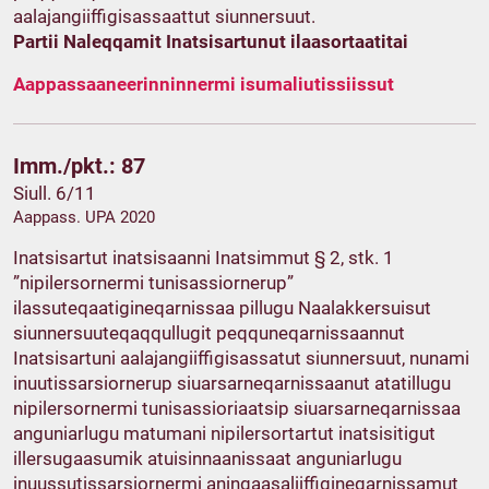
aalajangiiffigisassaattut siunnersuut.
Partii Naleqqamit Inatsisartunut ilaasortaatitai
Aappassaaneerinninnermi isumaliutissiissut
Imm./pkt.: 87
Siull. 6/11
Aappass. UPA 2020
Inatsisartut inatsisaanni Inatsimmut § 2, stk. 1
”nipilersornermi tunisassiornerup”
ilassuteqaatigineqarnissaa pillugu Naalakkersuisut
siunnersuuteqaqqullugit peqquneqarnissaannut
Inatsisartuni aalajangiiffigisassatut siunnersuut, nunami
inuutissarsiornerup siuarsarneqarnissaanut atatillugu
nipilersornermi tunisassioriaatsip siuarsarneqarnissaa
anguniarlugu matumani nipilersortartut inatsisitigut
illersugaasumik atuisinnaanissaat anguniarlugu
inuussutissarsiornermi aningaasaliiffigineqarnissamut