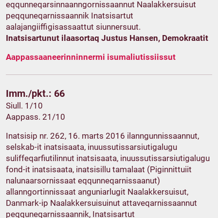
eqqunneqarsinnaanngornissaannut Naalakkersuisut
peqquneqarnissaannik Inatsisartut
aalajangiiffigisassaattut siunnersuut.
Inatsisartunut ilaasortaq Justus Hansen, Demokraatit
Aappassaaneerinninnermi isumaliutissiissut
Imm./pkt.: 66
Siull. 1/10
Aappass. 21/10
Inatsisip nr. 262, 16. marts 2016 ilanngunnissaannut,
selskab-it inatsisaata, inuussutissarsiutigalugu
suliffeqarfiutilinnut inatsisaata, inuussutissarsiutigalugu
fond-it inatsisaata, inatsisillu tamalaat (Piginnittuiit
nalunaarsornissaat eqqunneqarnissaanut)
allanngortinnissaat anguniarlugit Naalakkersuisut,
Danmark-ip Naalakkersuisuinut attaveqarnissaannut
peqquneqarnissaannik, Inatsisartut