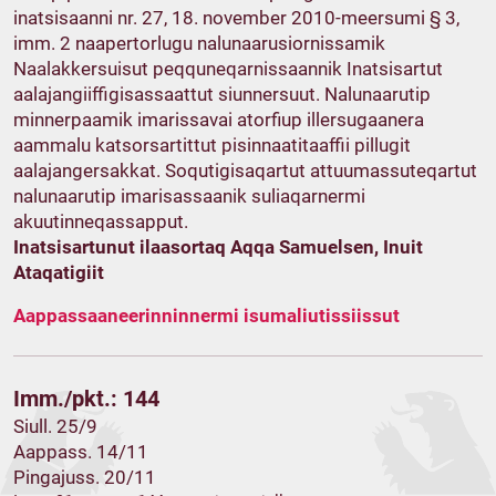
inatsisaanni nr. 27, 18. november 2010-meersumi § 3,
imm. 2 naapertorlugu nalunaarusiornissamik
Naalakkersuisut peqquneqarnissaannik Inatsisartut
aalajangiiffigisassaattut siunnersuut. Nalunaarutip
minnerpaamik imarissavai atorfiup illersugaanera
aammalu katsorsartittut pisinnaatitaaffii pillugit
aalajangersakkat. Soqutigisaqartut attuumassuteqartut
nalunaarutip imarisassaanik suliaqarnermi
akuutinneqassapput.
Inatsisartunut ilaasortaq Aqqa Samuelsen, Inuit
Ataqatigiit
Aappassaaneerinninnermi isumaliutissiissut
Imm./pkt.: 144
Siull. 25/9
Aappass. 14/11
Pingajuss. 20/11