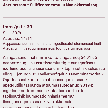
Aatsitassanut Suliffeqarnermullu Naalakkersuisoq
Imm./pkt.: 39
Siull. 30/9
Aappass. 14/11
Aappassaaneerinninnermi allannguutissatut siunnersuut Inuit
Ataqatigiinnit saqqummiunneqartoq itigartinneqarpoq
Aningaasanut inatsimmi konto pingaarneq 64.01.05
naapertorlugu inuussutissarsiutitigut nunaqarfinnut
isorliunerusunullu siuarsaanermik tapiissutinik suliassap
ulloq 1. januar 2020 aallarnerfigalugu Namminersorlutik
Oqartussanit kommuninut nuunneqarnissaanik,
apeqqutillu tassunga attuumassuteqartup 2019-p
ingerlanerani kommuninik ataatsimoortumik
tapiissutinik isumaqatiginninniarnermut
ilanngunneqarnissaanik Naalakkersuisut
peqquneqarnissaat pillugu Inatsisartuni