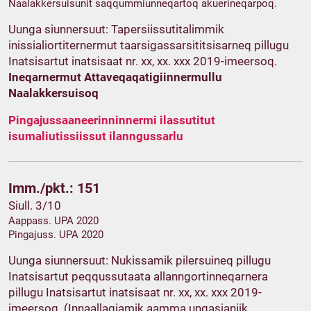
Naalakkersuisunit saqqummiunneqartoq akuerineqarpoq.
Uunga siunnersuut: Tapersiissutitalimmik
inissialiortiternermut taarsigassarsititsisarneq pillugu
Inatsisartut inatsisaat nr. xx, xx. xxx 2019-imeersoq.
Ineqarnermut Attaveqaqatigiinnermullu
Naalakkersuisoq
Pingajussaaneerinninnermi ilassutitut
isumaliutissiissut ilanngussarlu
Imm./pkt.: 151
Siull. 3/10
Aappass. UPA 2020
Pingajuss. UPA 2020
Uunga siunnersuut: Nukissamik pilersuineq pillugu
Inatsisartut peqqussutaata allanngortinneqarnera
pillugu Inatsisartut inatsisaat nr. xx, xx. xxx 2019-
imeersoq. (Innaallagiamik aamma ungasianiik