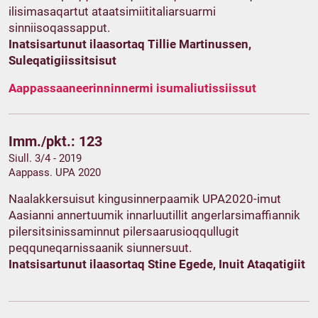
ilisimasaqartut ataatsimiititaliarsuarmi
sinniisoqassapput.
Inatsisartunut ilaasortaq Tillie Martinussen,
Suleqatigiissitsisut
Aappassaaneerinninnermi isumaliutissiissut
Imm./pkt.: 123
Siull. 3/4 - 2019
Aappass. UPA 2020
Naalakkersuisut kingusinnerpaamik UPA2020-imut
Aasianni annertuumik innarluutillit angerlarsimaffiannik
pilersitsinissaminnut pilersaarusioqqullugit
peqquneqarnissaanik siunnersuut.
Inatsisartunut ilaasortaq Stine Egede, Inuit Ataqatigiit