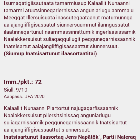
Isumaqatigiissutaata tamarmiusup Kalaallit Nunaanni
tamarmi atuutsinneqarlernissaa anguniarlugu aammalu
Meeqqat Illersuisuata inassuteqaataanut matumunnga
aalajangiiffigisassatut siunnersuummut ilanngussatut
ilaatinneqartunut naammassinnittumik ingerlaasissamik
Naalakkersuisut suliaqaqqullugit peqquneqarnissaannik
Inatsisartut aalajangiiffigisassaattut siunnersuut.
(Siumup Inatsisartunut ilaasortaatitai)
Imm./pkt.: 72
Siull. 9/10
Aappass. UPA 2020
Kalaallit Nunaanni Piartortut najugaqarfissaannik
Naalakkersuisut pilersitsinissaq anguniarlugu
suliaqarnissamik peqquneqarnissaannik Inatsisartut
aalajangiiffigisassaattut siunnersuut.
Inatsisartunut ilaasortaq Jens Napãtôk´, Partii Naleraq