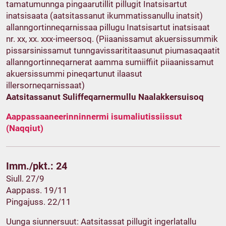
tamatumunnga pingaarutillit pillugit Inatsisartut
inatsisaata (aatsitassanut ikummatissanullu inatsit)
allanngortinneqarnissaa pillugu Inatsisartut inatsisaat
nr. xx, xx. xxx-imeersoq. (Piiaanissamut akuersissummik
pissarsinissamut tunngavissarititaasunut piumasaqaatit
allanngortinneqarnerat aamma sumiiffiit piiaanissamut
akuersissummi pineqartunut ilaasut
illersorneqarnissaat)
Aatsitassanut Suliffeqarnermullu Naalakkersuisoq
Aappassaaneerinninnermi isumaliutissiissut
(Naqqiut)
Imm./pkt.: 24
Siull. 27/9
Aappass. 19/11
Pingajuss. 22/11
Uunga siunnersuut: Aatsitassat pillugit ingerlatallu