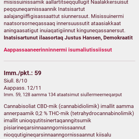
misissuinissamik aallartitseqqullugit Naalakkersuisut
peqquneqarnissaannik Inatsisartut
aalajangiiffigisassaattut siunnersuut. Misissuinermi
naatsorsorneqassaaq innersuussutit ataasiakkaat
aningaasatigut inuiaqatigiinnut kinguneqassanersut.
Inatsisartunut ilaasortaq Justus Hansen, Demokraatit
Aappassaaneerinninnermi isumaliutissiissut
Imm./pkt.: 59
Siull. 8/10
Aappass. 12/11
Imm. 59, 128 aamma 134 ataatsimut siullermeerneqarput
Cannabisoliat CBD-mik (cannabidiolimik) imallit aamma
annerpaamik 0,2 % THC-mik (tetrahydrocannabinolimik)
imallit unioqqutitsinertaqanngitsumik
pisiarineqarsinnaanngornissaannut
nioqqutigineqarsinnaanngornissaannut kiisalu