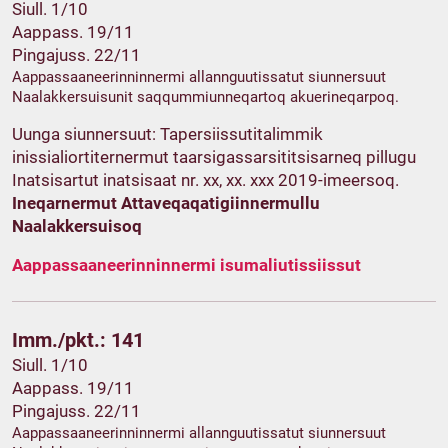
Siull. 1/10
Aappass. 19/11
Pingajuss. 22/11
Aappassaaneerinninnermi allannguutissatut siunnersuut
Naalakkersuisunit saqqummiunneqartoq akuerineqarpoq.
Uunga siunnersuut: Tapersiissutitalimmik
inissialiortiternermut taarsigassarsititsisarneq pillugu
Inatsisartut inatsisaat nr. xx, xx. xxx 2019-imeersoq.
Ineqarnermut Attaveqaqatigiinnermullu
Naalakkersuisoq
Aappassaaneerinninnermi isumaliutissiissut
Imm./pkt.: 141
Siull. 1/10
Aappass. 19/11
Pingajuss. 22/11
Aappassaaneerinninnermi allannguutissatut siunnersuut