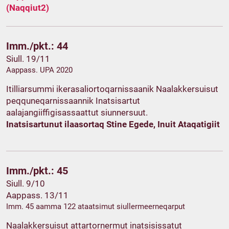
(Naqqiut2)
Imm./pkt.: 44
Siull. 19/11
Aappass. UPA 2020
Itilliarsummi ikerasaliortoqarnissaanik Naalakkersuisut
peqquneqarnissaannik Inatsisartut
aalajangiiffigisassaattut siunnersuut.
Inatsisartunut ilaasortaq Stine Egede, Inuit Ataqatigiit
Imm./pkt.: 45
Siull. 9/10
Aappass. 13/11
Imm. 45 aamma 122 ataatsimut siullermeerneqarput
Naalakkersuisut attartornermut inatsisissatut