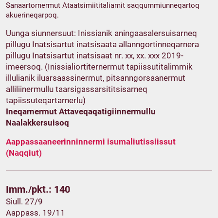
Sanaartornermut Ataatsimiititaliamit saqqummiunneqartoq
akuerineqarpoq.
Uunga siunnersuut: Inissianik aningaasalersuisarneq
pillugu Inatsisartut inatsisaata allanngortinneqarnera
pillugu Inatsisartut inatsisaat nr. xx, xx. xxx 2019-
imeersoq. (Inissialiortiternermut tapiissutitalimmik
illulianik iluarsaassinermut, pitsanngorsaanermut
alliliinermullu taarsigassarsititsisarneq
tapiissuteqartarnerlu)
Ineqarnermut Attaveqaqatigiinnermullu
Naalakkersuisoq
Aappassaaneerinninnermi isumaliutissiissut
(Naqqiut)
Imm./pkt.: 140
Siull. 27/9
Aappass. 19/11