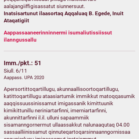
aalajangiiffigisassatut siunnersuut.
Inatsisartunut ilaasortaq Aqqaluaq B. Egede, Inuit
Ataqatigiit
Aappassaaneerinninnermi isumaliutissiissut
ilanngussallu
Imm./pkt.: 51
Siull. 6/11
Aappass. UPA 2020
Apersortittoqartillugu, akunnaallisoortoqartillugu,
katittoqartillugu ataasiartumik immikkut matoqqasumik
aaqqissuussinissamut imigassanik kimittuunik
kimikittunillu neriniartarfinni, imerniartarfinni,
akunnittarfinni il.il. ulluni sapaammiik
sisamanngornermut ullaassakkut nalunaaqutaq 04.00
sassaalliinissamut qinnuteqartoqarsinnaanngornissaa