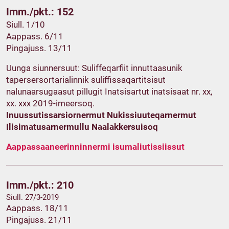
Imm./pkt.: 152
Siull. 1/10
Aappass. 6/11
Pingajuss. 13/11
Uunga siunnersuut: Suliffeqarfiit innuttaasunik
tapersersortarialinnik suliffissaqartitsisut
nalunaarsugaasut pillugit Inatsisartut inatsisaat nr. xx,
xx. xxx 2019-imeersoq.
Inuussutissarsiornermut Nukissiuuteqarnermut
Ilisimatusarnermullu Naalakkersuisoq
Aappassaaneerinninnermi isumaliutissiissut
Imm./pkt.: 210
Siull. 27/3-2019
Aappass. 18/11
Pingajuss. 21/11