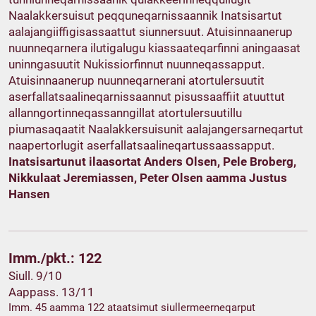
Naalakkersuisut peqquneqarnissaannik Inatsisartut
aalajangiiffigisassaattut siunnersuut. Atuisinnaanerup
nuunneqarnera ilutigalugu kiassaateqarfinni aningaasat
uninngasuutit Nukissiorfinnut nuunneqassapput.
Atuisinnaanerup nuunneqarnerani atortulersuutit
aserfallatsaalineqarnissaannut pisussaaffiit atuuttut
allanngortinneqassanngillat atortulersuutillu
piumasaqaatit Naalakkersuisunit aalajangersarneqartut
naapertorlugit aserfallatsaalineqartussaassapput.
Inatsisartunut ilaasortat Anders Olsen, Pele Broberg,
Nikkulaat Jeremiassen, Peter Olsen aamma Justus
Hansen
Imm./pkt.: 122
Siull. 9/10
Aappass. 13/11
Imm. 45 aamma 122 ataatsimut siullermeerneqarput