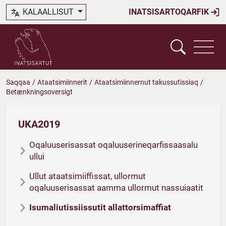
KALAALLISUT
INATSISARTOQARFIK
Saqqaa
/
Ataatsimiinnerit
/
Ataatsimiinnernut takussutissiaq
/
Betænkningsoversigt
UKA2019
Oqaluuserisassat oqaluuserineqarfissaasalu
ullui
Ullut ataatsimiiffissat, ullormut
oqaluuserisassat aamma ullormut nassuiaatit
Isumaliutissiissutit allattorsimaffiat