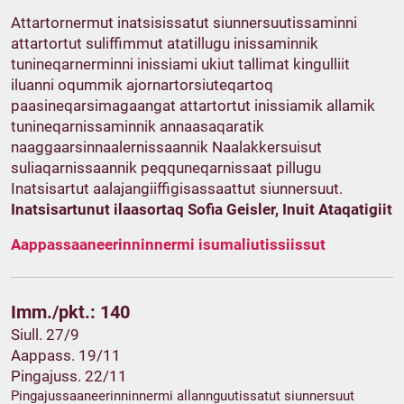
Attartornermut inatsisissatut siunnersuutissaminni
attartortut suliffimmut atatillugu inissaminnik
tunineqarnerminni inissiami ukiut tallimat kingulliit
iluanni oqummik ajornartorsiuteqartoq
paasineqarsimagaangat attartortut inissiamik allamik
tunineqarnissaminnik annaasaqaratik
naaggaarsinnaalernissaannik Naalakkersuisut
suliaqarnissaannik peqquneqarnissaat pillugu
Inatsisartut aalajangiiffigisassaattut siunnersuut.
Inatsisartunut ilaasortaq Sofia Geisler, Inuit Ataqatigiit
Aappassaaneerinninnermi isumaliutissiissut
Imm./pkt.: 140
Siull. 27/9
Aappass. 19/11
Pingajuss. 22/11
Pingajussaaneerinninnermi allannguutissatut siunnersuut