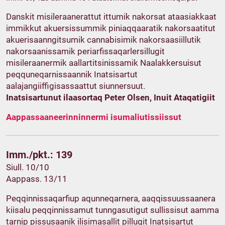
Danskit misileraanerattut ittumik nakorsat ataasiakkaat
immikkut akuersissummik piniaqqaaratik nakorsaatitut
akuerisaanngitsumik cannabisimik nakorsaasiillutik
nakorsaanissamik periarfissaqarlersillugit
misileraanermik aallartitsinissamik Naalakkersuisut
peqquneqarnissaannik Inatsisartut
aalajangiiffigisassaattut siunnersuut.
Inatsisartunut ilaasortaq Peter Olsen, Inuit Ataqatigiit
Aappassaaneerinninnermi isumaliutissiissut
Imm./pkt.: 139
Siull. 10/10
Aappass. 13/11
Peqqinnissaqarfiup aqunneqarnera, aaqqissuussaanera
kiisalu peqqinnissamut tunngasutigut sullissisut aamma
tarnip pissusaanik ilisimasallit pillugit Inatsisartut