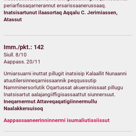
periarfissaqarnerannut ersarissaanerussaaq.
Inatsisartunut ilaasortaq Aqqalu C. Jerimiassen,
Atassut
Imm./pkt.: 142
Siull. 8/10
Aappass. 20/11
Umiarsuarni inuttat pillugit inatsisip Kalaallit Nunaanni
atuutilersinneqarnissaannik peqqussutip
Namminersorlutik Oqartussat akuersinissaat pillugu
Inatsisartut aalajangiiffigisassaattut siunnersuut.
Ineqarnermut Attaveqaqatigiinnermullu
Naalakkersuisoq
Aappassaaneerinninnermi isumaliutissiissut