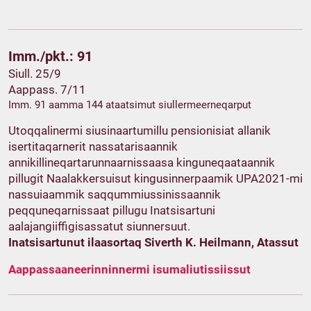
Imm./pkt.: 91
Siull. 25/9
Aappass. 7/11
Imm. 91 aamma 144 ataatsimut siullermeerneqarput
Utoqqalinermi siusinaartumillu pensionisiat allanik
isertitaqarnerit nassatarisaannik
annikillineqartarunnaarnissaasa kinguneqaataannik
pillugit Naalakkersuisut kingusinnerpaamik UPA2021-mi
nassuiaammik saqqummiussinissaannik
peqquneqarnissaat pillugu Inatsisartuni
aalajangiiffigisassatut siunnersuut.
Inatsisartunut ilaasortaq Siverth K. Heilmann, Atassut
Aappassaaneerinninnermi isumaliutissiissut