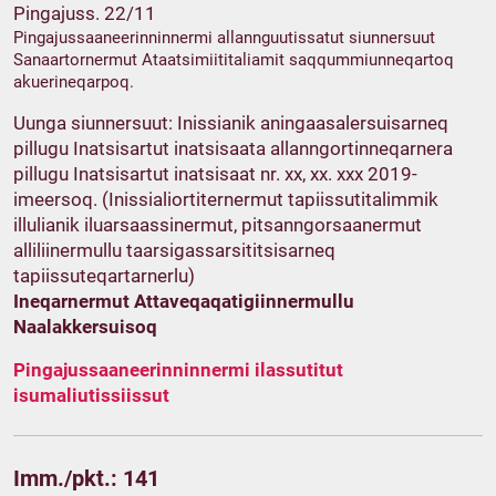
Pingajuss. 22/11
Pingajussaaneerinninnermi allannguutissatut siunnersuut
Sanaartornermut Ataatsimiititaliamit saqqummiunneqartoq
akuerineqarpoq.
Uunga siunnersuut: Inissianik aningaasalersuisarneq
pillugu Inatsisartut inatsisaata allanngortinneqarnera
pillugu Inatsisartut inatsisaat nr. xx, xx. xxx 2019-
imeersoq. (Inissialiortiternermut tapiissutitalimmik
illulianik iluarsaassinermut, pitsanngorsaanermut
alliliinermullu taarsigassarsititsisarneq
tapiissuteqartarnerlu)
Ineqarnermut Attaveqaqatigiinnermullu
Naalakkersuisoq
Pingajussaaneerinninnermi ilassutitut
isumaliutissiissut
Imm./pkt.: 141