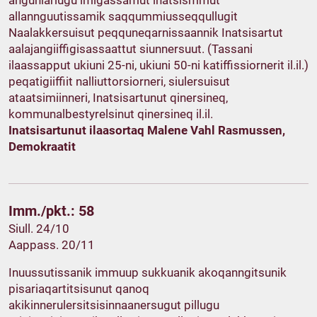
anguniarlugu imigassamut inatsismmut
allannguutissamik saqqummiusseqqullugit
Naalakkersuisut peqquneqarnissaannik Inatsisartut
aalajangiiffigisassaattut siunnersuut. (Tassani
ilaassapput ukiuni 25-ni, ukiuni 50-ni katiffissiornerit il.il.)
peqatigiiffiit nalliuttorsiorneri, siulersuisut
ataatsimiinneri, Inatsisartunut qinersineq,
kommunalbestyrelsinut qinersineq il.il.
Inatsisartunut ilaasortaq Malene Vahl Rasmussen,
Demokraatit
Imm./pkt.: 58
Siull. 24/10
Aappass. 20/11
Inuussutissanik immuup sukkuanik akoqanngitsunik
pisariaqartitsisunut qanoq
akikinnerulersitsisinnaanersugut pillugu