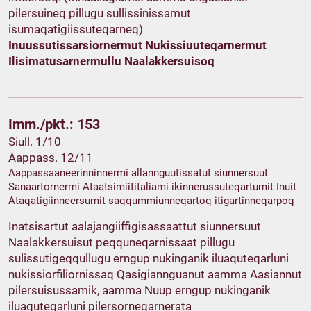
pilersuineq pillugu sullissinissamut
isumaqatigiissuteqarneq)
Inuussutissarsiornermut Nukissiuuteqarnermut
Ilisimatusarnermullu Naalakkersuisoq
Imm./pkt.: 153
Siull. 1/10
Aappass. 12/11
Aappassaaneerinninnermi allannguutissatut siunnersuut
Sanaartornermi Ataatsimiititaliami ikinnerussuteqartumit Inuit
Ataqatigiinneersumit saqqummiunneqartoq itigartinneqarpoq
Inatsisartut aalajangiiffigisassaattut siunnersuut
Naalakkersuisut peqquneqarnissaat pillugu
sulissutigeqqullugu erngup nukinganik iluaquteqarluni
nukissiorfiliornissaq Qasigiannguanut aamma Aasiannut
pilersuisussamik, aamma Nuup erngup nukinganik
iluaquteqarluni pilersorneqarnerata