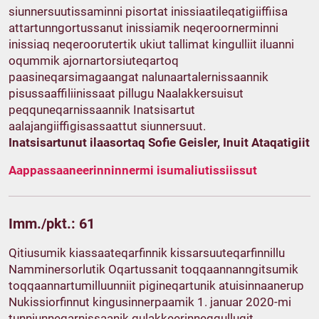
siunnersuutissaminni pisortat inissiaatileqatigiiffiisa
attartunngortussanut inissiamik neqeroornerminni
inissiaq neqeroorutertik ukiut tallimat kingulliit iluanni
oqummik ajornartorsiuteqartoq
paasineqarsimagaangat nalunaartalernissaannik
pisussaaffiliinissaat pillugu Naalakkersuisut
peqquneqarnissaannik Inatsisartut
aalajangiiffigisassaattut siunnersuut.
Inatsisartunut ilaasortaq Sofie Geisler, Inuit Ataqatigiit
Aappassaaneerinninnermi isumaliutissiissut
Imm./pkt.: 61
Qitiusumik kiassaateqarfinnik kissarsuuteqarfinnillu
Namminersorlutik Oqartussanit toqqaannanngitsumik
toqqaannartumilluunniit pigineqartunik atuisinnaanerup
Nukissiorfinnut kingusinnerpaamik 1. januar 2020-mi
tunniunneqarnissaanik qulakkeerinneqqullugit