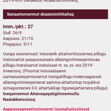
2019-imi Ukiakkut Ataatsimiinneq
Sanaartornermut Ataatsimiititaliaq
Imm./pkt.: 27
Siull. 26/9
Aappass. 21/10
Pingajuss. 5/11
Uunga siunnersuut: Inissianik attartortitsisarneq pillugu
Inatsisartut peqqussutaata allanngortinneqarnissaa
pillugu Inatsisartut inatsisaat nr. xx, xx. xxx 2019-
imeersoq. (Pisortat inissiaataanni
uumasuuteqarnissamut tunngatillugu maleruagassat
allanngortinneqarnerat aamma attartortup toqukkut
qimagunnerani il.il. attartukkap tiguneqartarnera pillugu)
Ineqarnermut Attaveqaqatigiinnermullu
Naalakkersuisoq
Aappassaaneerinninnermi isumaliutissiissut