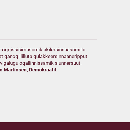
k toqqissisimasumik akilersinnaasamillu
t qanoq ililluta qulakkeersinnaaneripput
vigalugu oqallinnissamik siunnersuut.
Bo Martinsen, Demokraatit