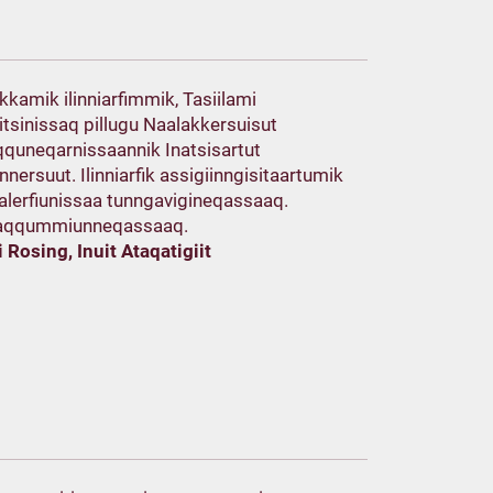
kkamik ilinniarfimmik, Tasiilami
itsinissaq pillugu Naalakkersuisut
quneqarnissaannik Inatsisartut
nnersuut. Ilinniarfik assigiinngisitaartumik
aqalerfiunissaa tunngavigineqassaaq.
saqqummiunneqassaaq.
 Rosing, Inuit Ataqatigiit