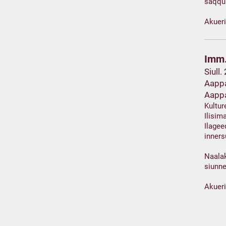
saqqu
Akuer
Imm.
Siull.
Aappa
Aapp
Kultur
Ilisi
Ilagee
inner
Naalak
siunn
Akuer