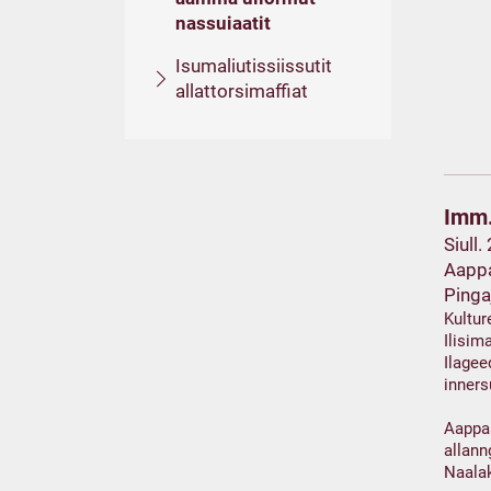
nassuiaatit
Isumaliutissiissutit
allattorsimaffiat
Imm.
Siull.
Aappa
Pinga
Kultur
Ilisi
Ilagee
inner
Aappa
allann
Naalak