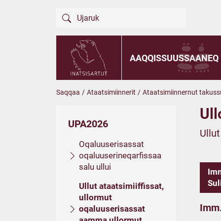
AAQQISSUUSSAANEQ
Saqqaa
/
Ataatsimiinnerit
/
Ataatsimiinnernut takuss
Ull
UPA2026
Ullu
Oqaluuserisassat
oqaluuserineqarfissaa
salu ullui
Imm
Sul
Ullut ataatsimiiffissat,
ullormut
Imm.
oqaluuserisassat
aamma ullormut