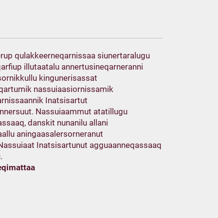
erup qulakkeerneqarnissaa siunertaralugu
qarfiup illutaatalu annertusineqarneranni
sornikkullu kingunerisassat
qartumik nassuiaasiornissamik
nissaannik Inatsisartut
iunnersuut. Nassuiaammut atatillugu
saaq, danskit nunanilu allani
aallu aningaasalersorneranut
 Nassuiaat Inatsisartunut agguaanneqassaaq
.
eqimattaa