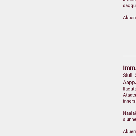
saqqu
Akuer
Imm.
Siull.
Aapp
Ilaqut
Ataats
inner
Naalak
siunn
Akuer