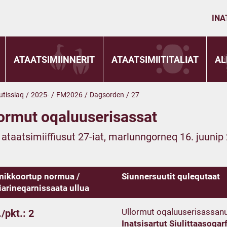
INA
ATAATSIMIINNERIT
ATAATSIMIITITALIAT
AL
utissiaq
/
2025-
/
FM2026
/
Dagsorden
/
27
ormut oqaluuserisassat
t ataatsimiiffiusut 27-iat, marlunngorneq 16. juunip 
ikkoortup normua /
Siunnersuutit qulequtaat
iarineqarnissaata ullua
Ullormut oqaluuserisassanu
/pkt.: 2
Inatsisartut Siulittaasoqarf