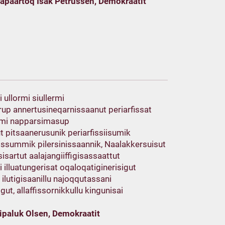
Napaartoq Isak Petrussen, Demokraatit
llormi siullermi
rup annertusineqarnissaanut periarfissat
nami napparsimasup
 pitsaanerusunik periarfissiisumik
issummik pilersinissaannik, Naalakkersuisut
sartut aalajangiiffigisassaattut
 illuatungerisat oqaloqatiginerisigut
ilutigisaanillu najoqqutassani
gut, allaffissornikkullu kingunisai
Pipaluk Olsen, Demokraatit