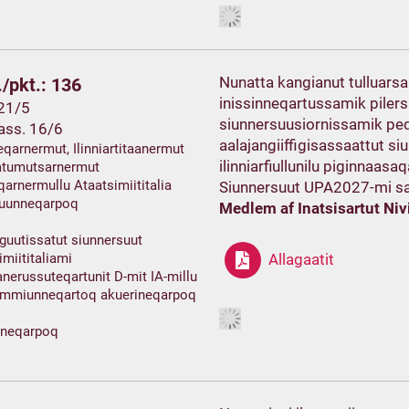
Nunatta kangianut tulluarsa
/pkt.: 136
inissinneqartussamik pilers
 21/5
siunnersuusiornissamik peq
ass. 16/6
aalajangiiffigisassaattut siu
eqarnermut, Ilinniartitaanermut
ilinniarfiullunilu piginnaas
matumutsarnermut
qarnermullu Ataatsimiititalia
Siunnersuut UPA2027-mi 
suunneqarpoq
Medlem af Inatsisartut Nivi
guutissatut siunnersuut
imiititaliami
Allagaatit
nerussuteqartunit D-mit IA-millu
mmiunneqartoq akuerineqarpoq
ineqarpoq