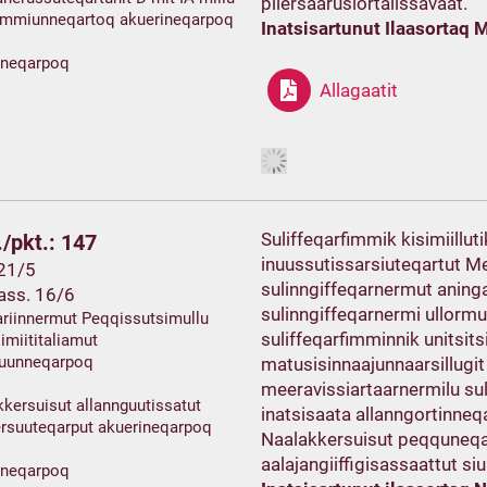
pilersaarusiortalissavaat.
mmiunneqartoq akuerineqarpoq
Inatsisartunut Ilaasortaq M
ineqarpoq
Allagaatit
Suliffeqarfimmik kisimiillut
/pkt.: 147
inuussutissarsiuteqartut Me
 21/5
sulinngiffeqarnermut anin
ass. 16/6
sulinngiffeqarnermi ullormu
ariinnermut Peqqissutsimullu
suliffeqarfimminnik unitsits
imiititaliamut
suunneqarpoq
matusisinnaajunnaarsillugit
meeravissiartaarnermilu sul
kersuisut allannguutissatut
inatsisaata allanngortinneq
ersuuteqarput akuerineqarpoq
Naalakkersuisut peqquneqar
aalajangiiffigisassaattut si
ineqarpoq