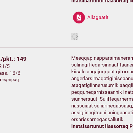
Inatsisartunut ilaasortaq 
Allagaatit
Meeqqap napparsimanerani u
/pkt.: 149
sulinngiffeqarsinnaatitaane
 21/5
kiisalu angajoqqaat qitor
ass. 16/6
angerlarsimaqatiginissaanut
ineqarpoq
ataqatigiinnerusumik aaqqi
peqquneqarnissaannik Inatsi
siunnersuut. Suliffeqarnermi
nassuiaat suliarineqassaaq, 
assigiinngitsuni aningaasati
ersarissarneqassallutik.
Inatsisartunut ilaasortaq 