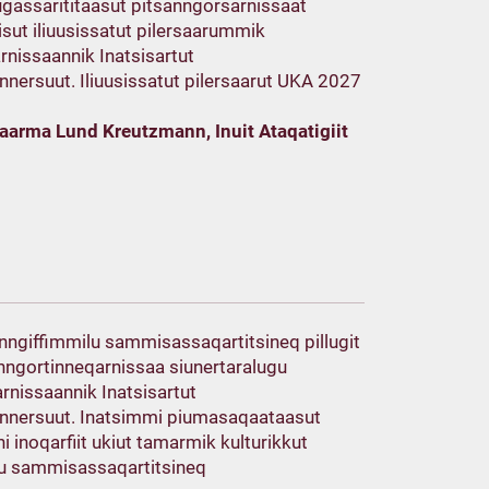
tugassarititaasut pitsanngorsarnissaat
sut iliuusissatut pilersaarummik
rnissaannik Inatsisartut
unnersuut. Iliuusissatut pilersaarut UKA 2027
Paarma Lund Kreutzmann, Inuit Ataqatigiit
unngiffimmilu sammisassaqartitsineq pillugit
lanngortinneqarnissaa siunertaralugu
nissaannik Inatsisartut
siunnersuut. Inatsimmi piumasaqaataasut
 inoqarfiit ukiut tamarmik kulturikkut
lu sammisassaqartitsineq