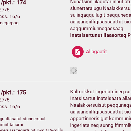
Nunatsinni ilaqutariinnut a
/pkt.: 174
siunertaralugu Naalakkersui
 27/5
suliaqaqqullugit peqquneqa
ass. 16/6
aalajangiiffigisassaattut si
ineqarpoq
saqqummiunneqassaaq.
Inatsisartunut ilaasortaq 
Allagaatit
Kulturikkut ingerlatsineq s
/pkt.: 175
Inatsisartut inatsisaata al
 27/5
Naalakkersuisut peqquneqar
ass. 16/6
aalajangiiffigisassaattut 
appartinnerisigut kommunini
guutissatut siunnersuut
imiititaliami
ingerlatsineq sunngiffimmi
nerussuteqartunit D-mit IA-millu