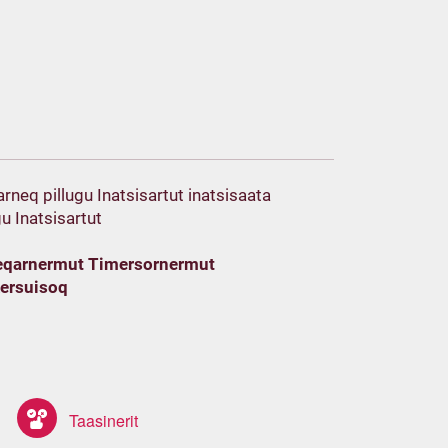
rneq pillugu Inatsisartut inatsisaata
u Inatsisartut
ureqarnermut Timersornermut
kersuisoq