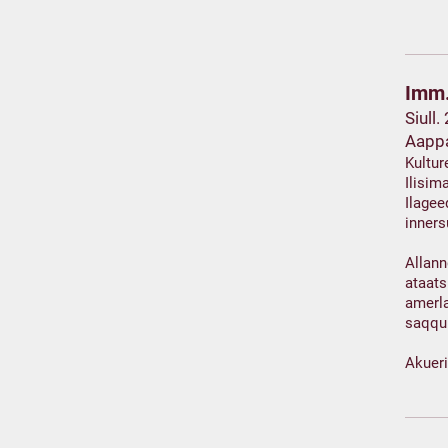
Imm.
Siull.
Aapp
Kultur
Ilisi
Ilagee
inner
Allann
ataats
amerla
saqqu
Akuer