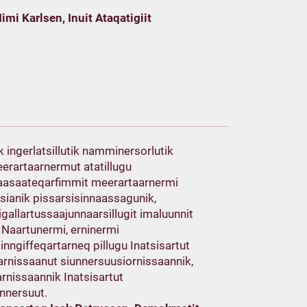
imi Karlsen, Inuit Ataqatigiit
ik ingerlatsillutik namminersorlutik
erartaarnermut atatillugu
gaasaateqarfimmit meerartaarnermi
sianik pissarsisinnaassagunik,
igallartussaajunnaarsillugit imaluunnit
 Naartunermi, erninermi
inngiffeqartarneq pillugu Inatsisartut
arnissaanut siunnersuusiornissaannik,
nissaannik Inatsisartut
unnersuut.