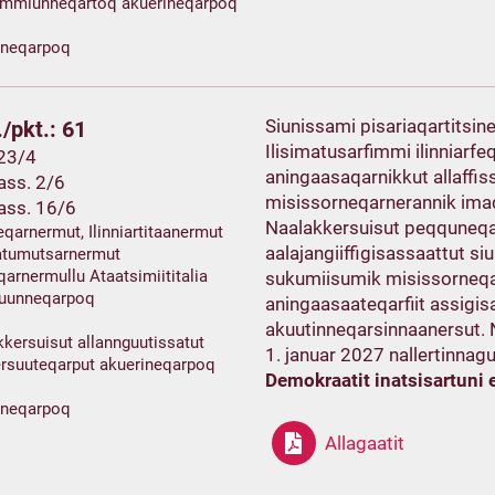
mmiunneqartoq akuerineqarpoq
ineqarpoq
Siunissami pisariaqartitsin
/pkt.: 61
Ilisimatusarfimmi ilinniarfe
 23/4
aningaasaqarnikkut allaffis
ss. 2/6
misissorneqarnerannik ima
ass. 16/6
Naalakkersuisut peqquneqar
eqarnermut, Ilinniartitaanermut
aalajangiiffigisassaattut s
matumutsarnermut
qarnermullu Ataatsimiititalia
sukumiisumik misissorneqas
suunneqarpoq
aningaasaateqarfiit assigis
akuutinneqarsinnaanersut.
kersuisut allannguutissatut
1. januar 2027 nallertinnagu
ersuuteqarput akuerineqarpoq
Demokraatit inatsisartuni 
ineqarpoq
Allagaatit