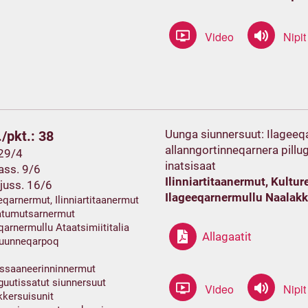
Uunga siunnersuut: Ilageeqa
/pkt.: 38
allanngortinneqarnera pillug
 29/4
inatsisaat
ss. 9/6
Ilinniartitaanermut, Kult
juss. 16/6
Ilageeqarnermullu Naalak
eqarnermut, Ilinniartitaanermut
matumutsarnermut
qarnermullu Ataatsimiititalia
Allagaatit
suunneqarpoq
ssaaneerinninnermut
guutissatut siunnersuut
kersuisunit