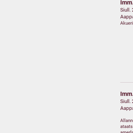
Imm.
Siull.
Aapp
Akuer
Imm.
Siull.
Aapp
Allann
ataats
amerla