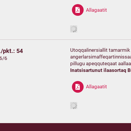
Allagaatit
Utoqqalinersiallit tamarmi
/pkt.: 54
angerlarsimaffeqartinnissaa
16/6
pillugu apeqquteqaat aallaa
Inatsisartunut ilaasortaq 
Allagaatit