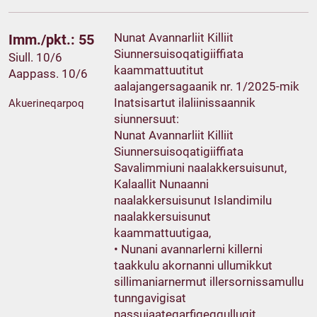
Nunat Avannarliit Killiit
Imm./pkt.: 55
Siunnersuisoqatigiiffiata
Siull. 10/6
kaammattuutitut
Aappass. 10/6
aalajangersagaanik nr. 1/2025-mik
Inatsisartut ilaliinissaannik
Akuerineqarpoq
siunnersuut:
Nunat Avannarliit Killiit
Siunnersuisoqatigiiffiata
Savalimmiuni naalakkersuisunut,
Kalaallit Nunaanni
naalakkersuisunut Islandimilu
naalakkersuisunut
kaammattuutigaa,
• Nunani avannarlerni killerni
taakkulu akornanni ullumikkut
sillimaniarnermut illersornissamullu
tunngavigisat
nassuiaateqarfigeqqullugit,