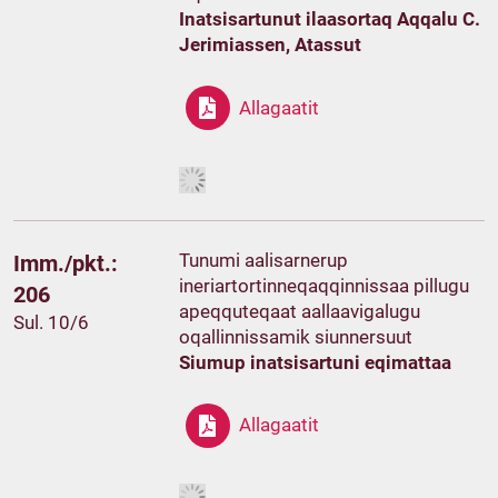
Inatsisartunut ilaasortaq Aqqalu C.
Jerimiassen, Atassut
Allagaatit
Tunumi aalisarnerup
Imm./pkt.:
ineriartortinneqaqqinnissaa pillugu
206
apeqquteqaat aallaavigalugu
Sul. 10/6
oqallinnissamik siunnersuut
Siumup inatsisartuni eqimattaa
Allagaatit