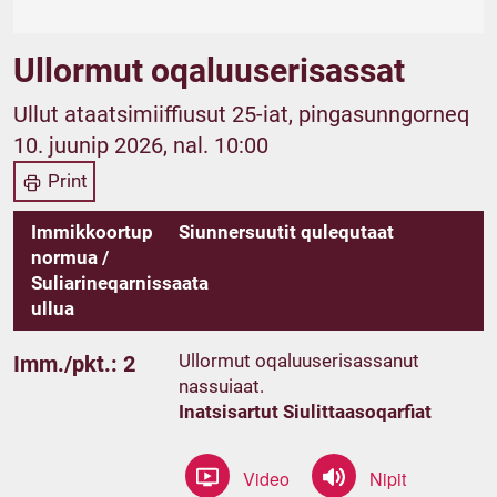
Ullormut oqaluuserisassat
Ullut ataatsimiiffiusut 25-iat, pingasunngorneq
10. juunip 2026, nal. 10:00
Print
Immikkoortup
Siunnersuutit qulequtaat
normua /
Suliarineqarnissaata
ullua
Ullormut oqaluuserisassanut
Imm./pkt.: 2
nassuiaat.
Inatsisartut Siulittaasoqarfiat