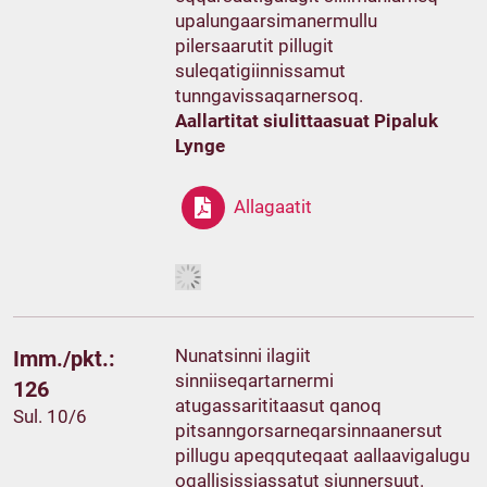
upalungaarsimanermullu
pilersaarutit pillugit
suleqatigiinnissamut
tunngavissaqarnersoq.
Aallartitat siulittaasuat Pipaluk
Lynge
Allagaatit
Nunatsinni ilagiit
Imm./pkt.:
sinniiseqartarnermi
126
atugassarititaasut qanoq
Sul. 10/6
pitsanngorsarneqarsinnaanersut
pillugu apeqquteqaat aallaavigalugu
oqallisissiassatut siunnersuut.