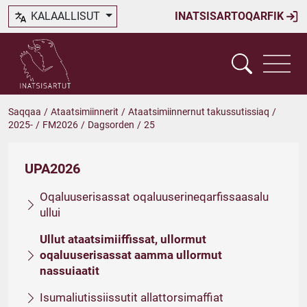
KALAALLISUT
INATSISARTOQARFIK
Saqqaa
/
Ataatsimiinnerit
/
Ataatsimiinnernut takussutissiaq
/
2025-
/
FM2026
/
Dagsorden
/
25
UPA2026
Oqaluuserisassat oqaluuserineqarfissaasalu
ullui
Ullut ataatsimiiffissat, ullormut
oqaluuserisassat aamma ullormut
nassuiaatit
Isumaliutissiissutit allattorsimaffiat