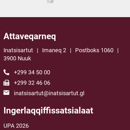
Attaveqarneq
Inatsisartut
|
Imaneq 2
|
Postboks 1060
|
3900 Nuuk
+299 34 50 00
+299 32 46 06
inatsisartut@inatsisartut.gl
Ingerlaqqiffissatsialaat
UPA 2026