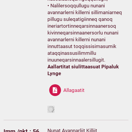
• Nalilersoqqullugu nunani
avannarlerni killerni sillimaniarneq
pillugu suleqatigiinneq qanoq
ineriartortinneqarsinnaanersoq
kivinneqarsinnaanersorlu nunani
avannarlerni killerni nunani
innuttaasut toqqissisimasumik
ataqqinassusilimmillu
inuuneqarsinnaalersillugit.
Aallartitat siulittaasuat Pipaluk
Lynge
Allagaatit
Nunat Avannarliit Killiit
Imm./pkt.: 56