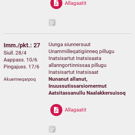
Allagaatit
Uunga siunnersuut
Imm./pkt.: 27
Unammilleqatigiinneq pillugu
Siull. 28/4
Inatsisartut Inatsisaata
Aappass. 10/6
allanngortinnissaa pillugu
Pingajuss. 17/6
Inatsisartut Inatsisaat
Nunanut allanut,
Akuerineqarpoq
Inuussutissarsiornermut
Aatsitassanullu Naalakkersuisoq
Allagaatit