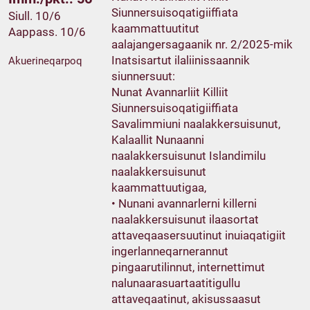
Siunnersuisoqatigiiffiata
Siull. 10/6
kaammattuutitut
Aappass. 10/6
aalajangersagaanik nr. 2/2025-mik
Inatsisartut ilaliinissaannik
Akuerineqarpoq
siunnersuut:
Nunat Avannarliit Killiit
Siunnersuisoqatigiiffiata
Savalimmiuni naalakkersuisunut,
Kalaallit Nunaanni
naalakkersuisunut Islandimilu
naalakkersuisunut
kaammattuutigaa,
• Nunani avannarlerni killerni
naalakkersuisunut ilaasortat
attaveqaasersuutinut inuiaqatigiit
ingerlanneqarnerannut
pingaarutilinnut, internettimut
nalunaarasuartaatitigullu
attaveqaatinut, akisussaasut