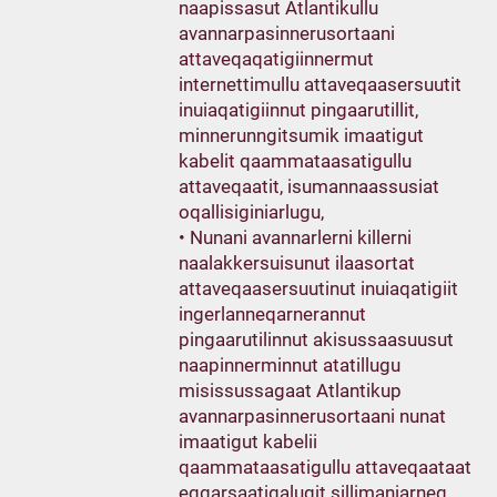
naapissasut Atlantikullu
avannarpasinnerusortaani
attaveqaqatigiinnermut
internettimullu attaveqaasersuutit
inuiaqatigiinnut pingaarutillit,
minnerunngitsumik imaatigut
kabelit qaammataasatigullu
attaveqaatit, isumannaassusiat
oqallisiginiarlugu,
• Nunani avannarlerni killerni
naalakkersuisunut ilaasortat
attaveqaasersuutinut inuiaqatigiit
ingerlanneqarnerannut
pingaarutilinnut akisussaasuusut
naapinnerminnut atatillugu
misissussagaat Atlantikup
avannarpasinnerusortaani nunat
imaatigut kabelii
qaammataasatigullu attaveqaataat
eqqarsaatigalugit sillimaniarneq