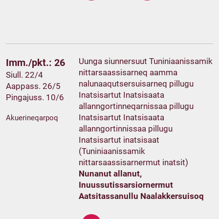
Uunga siunnersuut Tuniniaanissamik
Imm./pkt.: 26
nittarsaassisarneq aamma
Siull. 22/4
nalunaaqutsersuisarneq pillugu
Aappass. 26/5
Inatsisartut Inatsisaata
Pingajuss. 10/6
allanngortinneqarnissaa pillugu
Inatsisartut Inatsisaata
Akuerineqarpoq
allanngortinnissaa pillugu
Inatsisartut inatsisaat
(Tuniniaanissamik
nittarsaassisarnermut inatsit)
Nunanut allanut,
Inuussutissarsiornermut
Aatsitassanullu Naalakkersuisoq