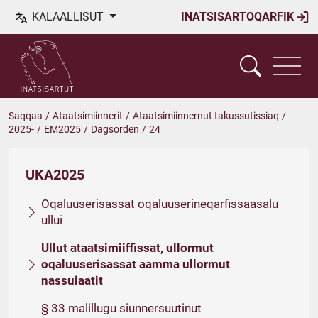
KALAALLISUT
INATSISARTOQARFIK
Saqqaa
/
Ataatsimiinnerit
/
Ataatsimiinnernut takussutissiaq
/
2025-
/
EM2025
/
Dagsorden
/
24
UKA2025
Oqaluuserisassat oqaluuserineqarfissaasalu
ullui
Ullut ataatsimiiffissat, ullormut
oqaluuserisassat aamma ullormut
nassuiaatit
§ 33 malillugu siunnersuutinut