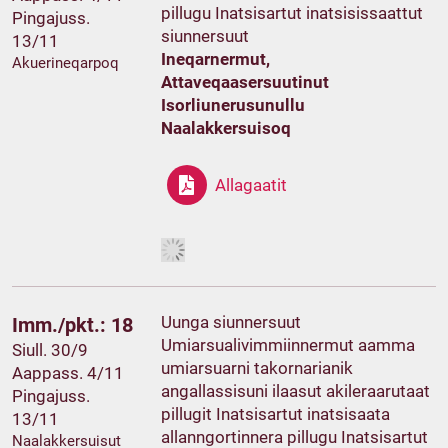
pillugu Inatsisartut inatsisissaattut
Pingajuss.
siunnersuut
13/11
Ineqarnermut,
Akuerineqarpoq
Attaveqaasersuutinut
Isorliunerusunullu
Naalakkersuisoq
Allagaatit
Uunga siunnersuut
Imm./pkt.: 18
Umiarsualivimmiinnermut aamma
Siull. 30/9
umiarsuarni takornarianik
Aappass. 4/11
angallassisuni ilaasut akileraarutaat
Pingajuss.
pillugit Inatsisartut inatsisaata
13/11
allanngortinnera pillugu Inatsisartut
Naalakkersuisut