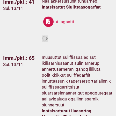
Naalakkersuisunit tunuarneq.
Imm./pkt.: 41
Inatsisartut Siulittaasoqarfiat
Sul. 13/11
Allagaatit
Inuusuttut suliffissaaleqisut
Imm./pkt.: 65
ikilisarnissaanut suliniarnerup
Sul. 13/11
annertusarnerani qanoq ililluta
politikkikkut suliffeqarfiit
innuttaasunik tapersersortarialinnik
suliffissaqartitsisut
siuarsarsinnaanerigut apeqquteqaat
aallavigalugu oqallinnissamik
siunnersuut
Inatsisartunut ilaasortaq