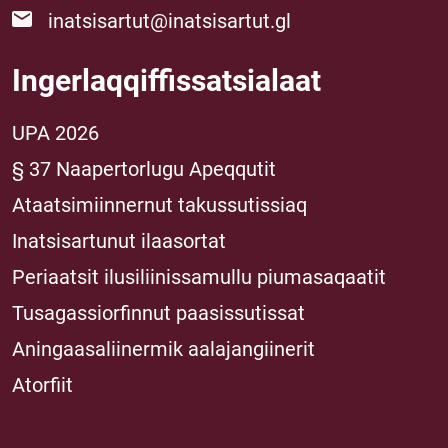
inatsisartut@inatsisartut.gl
Ingerlaqqiffissatsialaat
UPA 2026
§ 37 Naapertorlugu Apeqqutit
Ataatsimiinnernut takussutissiaq
Inatsisartunut ilaasortat
Periaatsit ilusiliinissamullu piumasaqaatit
Tusagassiorfinnut paasissutissat
Aningaasaliinermik aalajangiinerit
Atorfiit