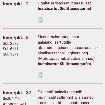
Oqaluuserisassanut nassuiaat.
Imm./pkt.: 2
Inatsisartut Siulittaasoqarfiat
Siunnersuisoqatigiinnut
Imm./pkt.: 5
aalajangiisartutullu
Sul. 23/9
ataatsimiititalianut ilaasortassanik
Sul. 6/11
sinniisussaannillu qinersineq.
Sul. 13/11
(Matoqqasumik ataatsimiinneq)
Inatsisartut Siulittaasoqarfiat
Pigisanik aalaakkaasunik
Imm./pkt.: 37
piginnaatitaaffimmik pisisarneq
Siull. 1/10
imaluunniit atuisinnaatitaaneq
Aappass. 4/11