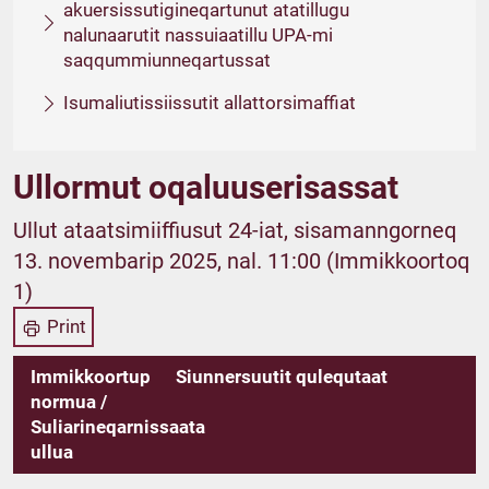
akuersissutigineqartunut atatillugu
nalunaarutit nassuiaatillu UPA-mi
saqqummiunneqartussat
Isumaliutissiissutit allattorsimaffiat
Ullormut oqaluuserisassat
Ullut ataatsimiiffiusut 24-iat, sisamanngorneq
13. novembarip 2025, nal. 11:00 (Immikkoortoq
1)
Print
Immikkoortup
Siunnersuutit qulequtaat
normua /
Suliarineqarnissaata
ullua