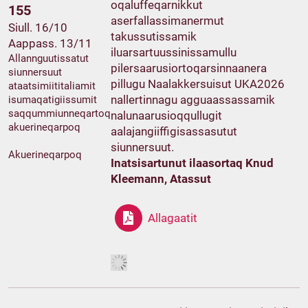
oqaluffeqarnikkut
155
aserfallassimanermut
Siull. 16/10
takussutissamik
Aappass. 13/11
iluarsartuussinissamullu
Allannguutissatut
pilersaarusiortoqarsinnaanera
siunnersuut
pillugu Naalakkersuisut UKA2026
ataatsimiititaliamit
nallertinnagu agguaassassamik
isumaqatigiissumit
saqqummiunneqartoq
nalunaarusioqqullugit
akuerineqarpoq
aalajangiiffigisassasutut
siunnersuut.
Akuerineqarpoq
Inatsisartunut ilaasortaq Knud
Kleemann, Atassut
Allagaatit