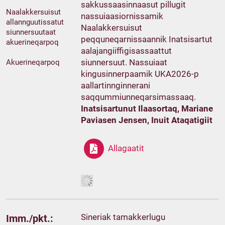
sakkussaasinnaasut pillugit
Naalakkersuisut
nassuiaasiornissamik
allannguutissatut
Naalakkersuisut
siunnersuutaat
peqquneqarnissaannik Inatsisartut
akuerineqarpoq
aalajangiiffigisassaattut
siunnersuut. Nassuiaat
Akuerineqarpoq
kingusinnerpaamik UKA2026-p
aallartinnginnerani
saqqummiunneqarsimassaaq.
Inatsisartunut Ilaasortaq, Mariane
Paviasen Jensen, Inuit Ataqatigiit
Allagaatit
Sineriak tamakkerlugu
Imm./pkt.: