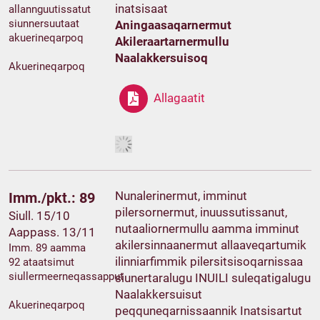
inatsisaat
allannguutissatut
siunnersuutaat
Aningaasaqarnermut
akuerineqarpoq
Akileraartarnermullu
Naalakkersuisoq
Akuerineqarpoq
Allagaatit
Nunalerinermut, imminut
Imm./pkt.: 89
pilersornermut, inuussutissanut,
Siull. 15/10
nutaaliornermullu aamma imminut
Aappass. 13/11
akilersinnaanermut allaaveqartumik
Imm. 89 aamma
ilinniarfimmik pilersitsisoqarnissaa
92 ataatsimut
siullermeerneqassapput
siunertaralugu INUILI suleqatigalugu
Naalakkersuisut
Akuerineqarpoq
peqquneqarnissaannik Inatsisartut