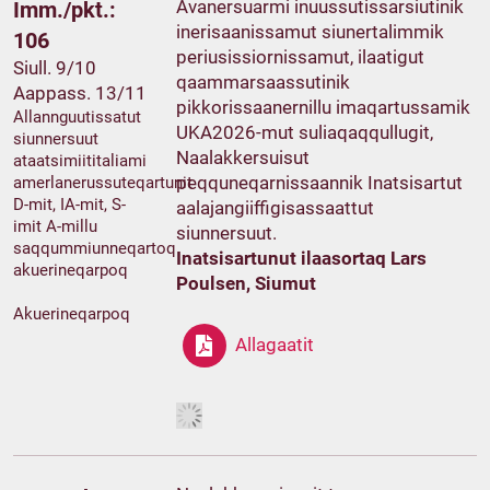
Avanersuarmi inuussutissarsiutinik
Imm./pkt.:
inerisaanissamut siunertalimmik
106
periusissiornissamut, ilaatigut
Siull. 9/10
qaammarsaassutinik
Aappass. 13/11
pikkorissaanernillu imaqartussamik
Allannguutissatut
UKA2026-mut suliaqaqqullugit,
siunnersuut
Naalakkersuisut
ataatsimiititaliami
peqquneqarnissaannik Inatsisartut
amerlanerussuteqartunit
D-mit, IA-mit, S-
aalajangiiffigisassaattut
imit A-millu
siunnersuut.
saqqummiunneqartoq
Inatsisartunut ilaasortaq Lars
akuerineqarpoq
Poulsen, Siumut
Akuerineqarpoq
Allagaatit