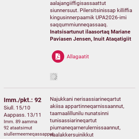
aalajangiiffigisassaattut
siunnersuut. Pilersitsinissap killiffia
kingusinnerpaamik UPA2026-imi
saqqummiunneqassaaq.
Inatsisartunut ilaasortaq Mariane
Paviasen Jensen, Inuit Ataqatigiit
Allagaatit
Najukkani nerisassiarineqartut
Imm./pkt.: 92
akiisa appartinneqarnissaannut,
Siull. 15/10
taamaalillunilu nunatsinni
Aappass. 13/11
tunisassiarineqartut
Imm. 89 aamma
piumaneqarnerulernissaannut,
92 ataatsimut
siullermeerneqassapput
naalakkersuinikkut