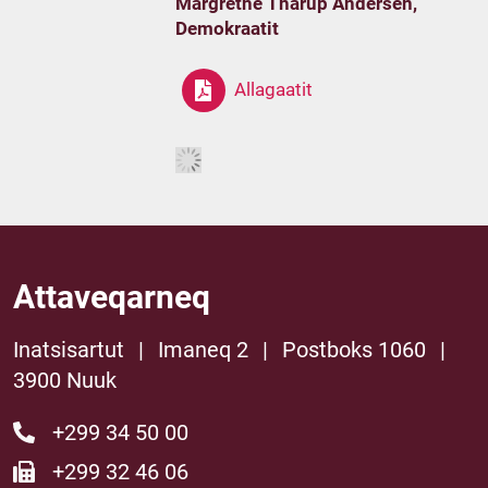
Margrethe Thårup Andersen,
Demokraatit
Allagaatit
Attaveqarneq
Inatsisartut
|
Imaneq 2
|
Postboks 1060
|
3900 Nuuk
+299 34 50 00
+299 32 46 06