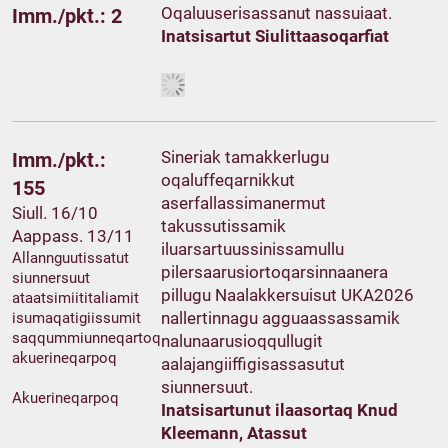
Oqaluuserisassanut nassuiaat.
Imm./pkt.: 2
Inatsisartut Siulittaasoqarfiat
Sineriak tamakkerlugu
Imm./pkt.:
oqaluffeqarnikkut
155
aserfallassimanermut
Siull. 16/10
takussutissamik
Aappass. 13/11
iluarsartuussinissamullu
Allannguutissatut
pilersaarusiortoqarsinnaanera
siunnersuut
pillugu Naalakkersuisut UKA2026
ataatsimiititaliamit
nallertinnagu agguaassassamik
isumaqatigiissumit
saqqummiunneqartoq
nalunaarusioqqullugit
akuerineqarpoq
aalajangiiffigisassasutut
siunnersuut.
Akuerineqarpoq
Inatsisartunut ilaasortaq Knud
Kleemann, Atassut