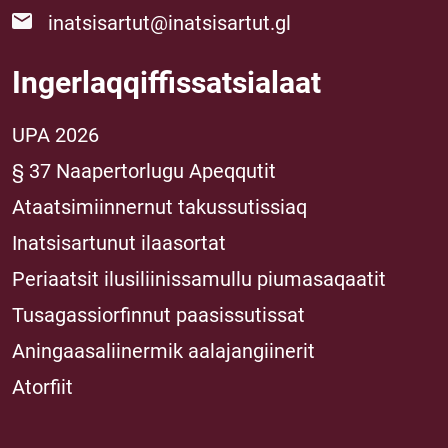
inatsisartut@inatsisartut.gl
Ingerlaqqiffissatsialaat
UPA 2026
§ 37 Naapertorlugu Apeqqutit
Ataatsimiinnernut takussutissiaq
Inatsisartunut ilaasortat
Periaatsit ilusiliinissamullu piumasaqaatit
Tusagassiorfinnut paasissutissat
Aningaasaliinermik aalajangiinerit
Atorfiit