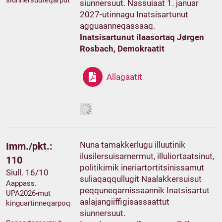
siunnersuuteqarput
siunnersuut. Nassuiaat 1. januar
2027-utinnagu Inatsisartunut
agguaanneqassaaq.
Inatsisartunut ilaasortaq Jørgen
Rosbach, Demokraatit
Allagaatit
Nuna tamakkerlugu illuutinik
Imm./pkt.:
ilusilersuisarnermut, illuliortaatsinut,
110
politikimik ineriartortitsinissamut
Siull. 16/10
suliaqaqqullugit Naalakkersuisut
Aappass.
peqquneqarnissaannik Inatsisartut
UPA2026-mut
aalajangiiffigisassaattut
kinguartinneqarpoq
siunnersuut.