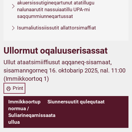
akuersissutigineqartunut atatillugu
nalunaarutit nassuiaatillu UPA-mi
saqqummiunneqartussat
Isumaliutissiissutit allattorsimaffiat
Ullormut oqaluuserisassat
Ullut ataatsimiiffiusut aqqaneq-sisamaat,
sisamanngorneq 16. oktobarip 2025, nal. 11:00
(Immikkoortoq 1)
Print
Immikkoortup
Siunnersuutit qulequtaat
normua /
Suliarineqarnissaata
ullua