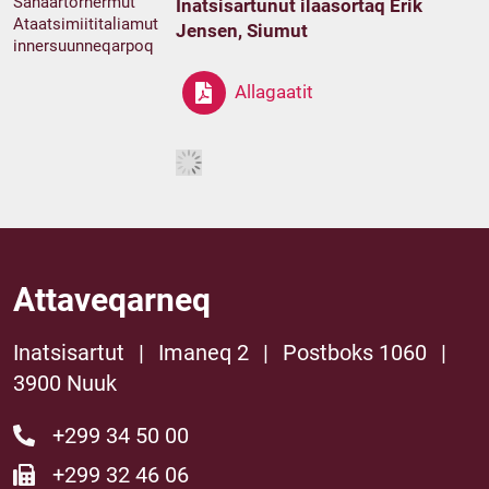
Sanaartornermut
Inatsisartunut ilaasortaq Erik
Ataatsimiititaliamut
Jensen, Siumut
innersuunneqarpoq
Allagaatit
Attaveqarneq
Inatsisartut
|
Imaneq 2
|
Postboks 1060
|
3900 Nuuk
+299 34 50 00
+299 32 46 06