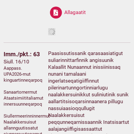
Allagaatit
Paasissutissanik qarasaasiatigut
Imm./pkt.: 63
suliarinnittarfinnik angisuunik
Siull. 16/10
Kalaallit Nunaannut inissiinissaq
Aappass.
nunani tamalaani
UPA2026-mut
kinguartinneqarpoq
ingerlatseqatigiiffinnut
pilerinartunngortinniarlugu
Sanaartornermut
naalakkersuinikkut suliniutinik sunik
Ataatsimiititaliamut
aallartitsisoqarsinnaanera pillugu
innersuunneqarpoq
nassuiaasioqqullugit
Naalakkersuisut
Siullermeerinninnermut
peqqunneqarnissaannik Inatsisartut
Naalakkersuisut
allannguutissatut
aalajangiiffigisassaattut