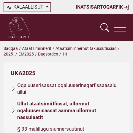
KALAALLISUT
INATSISARTOQARFIK
Saqqaa
/
Ataatsimiinnerit
/
Ataatsimiinnernut takussutissiaq
/
2025-
/
EM2025
/
Dagsorden
/
14
UKA2025
Oqaluuserisassat oqaluuserineqarfissaasalu
ullui
Ullut ataatsimiiffissat, ullormut
oqaluuserisassat aamma ullormut
nassuiaatit
§ 33 malillugu siunnersuutinut