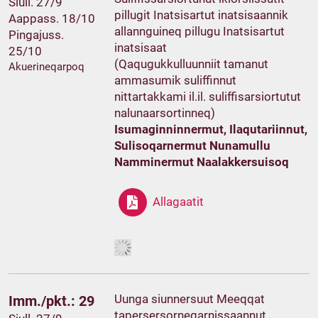
Siull. 27/9
pillugit Inatsisartut inatsisaannik
Aappass. 18/10
allannguineq pillugu Inatsisartut
Pingajuss.
inatsisaat
25/10
(Qaqugukkulluunniit tamanut
Akuerineqarpoq
ammasumik suliffinnut
nittartakkami il.il. suliffisarsiortutut
nalunaarsortinneq)
Isumaginninnermut, Ilaqutariinnut,
Sulisoqarnermut Nunamullu
Namminermut Naalakkersuisoq
Allagaatit
Uunga siunnersuut Meeqqat
Imm./pkt.: 29
tapersersorneqarnissaannut