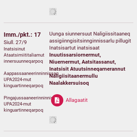
Uunga siunnersuut Naligiissitaaneq
Imm./pkt.: 17
assigiinngisitsinnginnissarlu pillugit
Siull. 27/9
Inatsisartut inatsisaat
Inatsisinut
Inuutissarsiornermut,
Ataatsimiititaliamut
innersuunneqarpoq
Niuernermut, Aatsitassanut,
Inatsisit Atuutsinneqarnerannut
Aappassaaneerinninnissaq
Naligiisitaanermullu
UPA2024-mut
Naalakkersuisoq
kinguartinneqarpoq
Pingajussaaneerinninnissaq
Allagaatit
UPA2024-mut
kinguartinneqarpoq