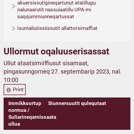
akuersissutigineqartunut atatillugu
nalunaarutit nassuiaatillu UPA-mi
saqqummiunneqartussat
Isumaliutissiissutit allattorsimaffiat
Ullormut oqaluuserisassat
Ullut ataatsimiiffiusut sisamaat,
pingasunngorneq 27. septembarip 2023, nal.
10:00
Print
Immikkoortup
Siunnersuutit qulequtaat
normua /
Suliarineqarnissaata
ullua