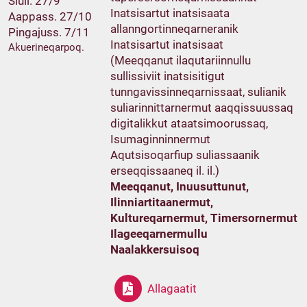
Siull. 27/9
Inatsisartut inatsisaata
Aappass. 27/10
allanngortinneqarneranik
Pingajuss. 7/11
Inatsisartut inatsisaat
Akuerineqarpoq.
(Meeqqanut ilaqutariinnullu
sullissiviit inatsisitigut
tunngavissinneqarnissaat, sulianik
suliarinnittarnermut aaqqissuussaq
digitalikkut ataatsimoorussaq,
Isumaginninnermut
Aqutsisoqarfiup suliassaanik
erseqqissaaneq il. il.)
Meeqqanut, Inuusuttunut,
Ilinniartitaanermut,
Kultureqarnermut, Timersornermut
Ilageeqarnermullu
Naalakkersuisoq
Allagaatit