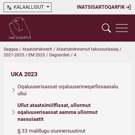
KALAALLISUT
INATSISARTOQARFIK
Saqqaa
/
Ataatsimiinnerit
/
Ataatsimiinnernut takussutissiaq
/
2021-2025
/
EM 2023
/
Dagsorden
/
4
UKA 2023
Oqaluuserisassat oqaluuserineqarfissaasalu
ullui
Ullut ataatsimiiffissat, ullormut
oqaluuserisassat aamma ullormut
nassuiaatit
§ 33 malillugu siunnersuutinut