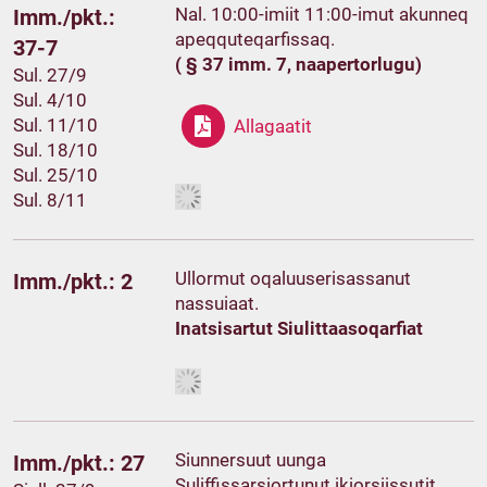
Nal. 10:00-imiit 11:00-imut akunneq
Imm./pkt.:
apeqquteqarfissaq.
37-7
( § 37 imm. 7, naapertorlugu)
Sul. 27/9
Sul. 4/10
Sul. 11/10
Allagaatit
Sul. 18/10
Sul. 25/10
Sul. 8/11
Ullormut oqaluuserisassanut
Imm./pkt.: 2
nassuiaat.
Inatsisartut Siulittaasoqarfiat
Siunnersuut uunga
Imm./pkt.: 27
Suliffissarsiortunut ikiorsiissutit