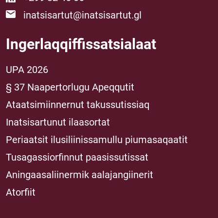
inatsisartut@inatsisartut.gl
Ingerlaqqiffissatsialaat
UPA 2026
§ 37 Naapertorlugu Apeqqutit
Ataatsimiinnernut takussutissiaq
Inatsisartunut ilaasortat
Periaatsit ilusiliinissamullu piumasaqaatit
Tusagassiorfinnut paasissutissat
Aningaasaliinermik aalajangiinerit
Atorfiit