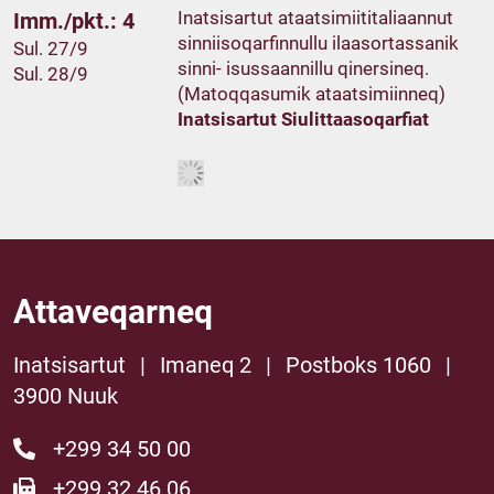
Inatsisartut ataatsimiititaliaannut
Imm./pkt.: 4
sinniisoqarfinnullu ilaasortassanik
Sul. 27/9
sinni- isussaannillu qinersineq.
Sul. 28/9
(Matoqqasumik ataatsimiinneq)
Inatsisartut Siulittaasoqarfiat
Attaveqarneq
Inatsisartut
|
Imaneq 2
|
Postboks 1060
|
3900 Nuuk
+299 34 50 00
+299 32 46 06