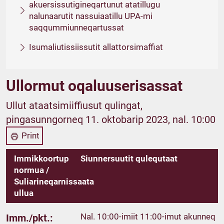
akuersissutigineqartunut atatillugu
nalunaarutit nassuiaatillu UPA-mi
saqqummiunneqartussat
Isumaliutissiissutit allattorsimaffiat
Ullormut oqaluuserisassat
Ullut ataatsimiiffiusut qulingat,
pingasunngorneq 11. oktobarip 2023, nal. 10:00
Print
Immikkoortup
Siunnersuutit qulequtaat
normua /
Suliarineqarnissaata
ullua
Nal. 10:00-imiit 11:00-imut akunneq
Imm./pkt.: