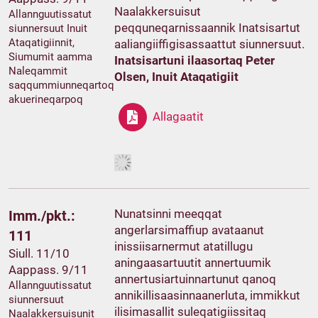
Naalakkersuisut
Allannguutissatut
peqquneqarnissaannik Inatsisartut
siunnersuut Inuit
Ataqatigiinnit,
aaliangiiffigisassaattut siunnersuut.
Siumumit aamma
Inatsisartuni ilaasortaq Peter
Naleqammit
Olsen, Inuit Ataqatigiit
saqqummiunneqartoq
akuerineqarpoq
Allagaatit
Nunatsinni meeqqat
Imm./pkt.:
angerlarsimaffiup avataanut
111
inissiisarnermut atatillugu
Siull. 11/10
aningaasartuutit annertuumik
Aappass. 9/11
annertusiartuinnartunut qanoq
Allannguutissatut
annikillisaasinnaanerluta, immikkut
siunnersuut
ilisimasallit suleqatigiissitaq
Naalakkersuisunit