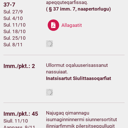
apeqquteqarfissaq.
37-7
( § 37 imm. 7, naapertorlugu)
Sul. 27/9
Sul. 4/10
Sul. 11/10
Allagaatit
Sul. 18/10
Sul. 25/10
Sul. 8/11
Ullormut oqaluuserisassanut
Imm./pkt.: 2
nassuiaat.
Inatsisartut Siulittaasoqarfiat
Najugaq qimannagu
Imm./pkt.: 45
isumaginninnermi siunnersortitut
Siull. 11/10
ilinniarfimmik pilersitseqqullugit
Aappass. 9/11