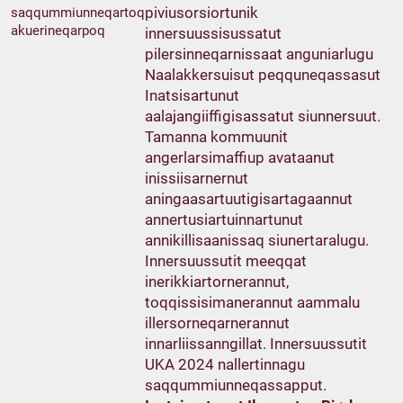
piviusorsiortunik
saqqummiunneqartoq
akuerineqarpoq
innersuussisussatut
pilersinneqarnissaat anguniarlugu
Naalakkersuisut peqquneqassasut
Inatsisartunut
aalajangiiffigisassatut siunnersuut.
Tamanna kommuunit
angerlarsimaffiup avataanut
inissiisarnernut
aningaasartuutigisartagaannut
annertusiartuinnartunut
annikillisaanissaq siunertaralugu.
Innersuussutit meeqqat
inerikkiartornerannut,
toqqissisimanerannut aammalu
illersorneqarnerannut
innarliissanngillat. Innersuussutit
UKA 2024 nallertinnagu
saqqummiunneqassapput.