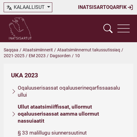
KALAALLISUT
INATSISARTOQARFIK
Saqqaa
/
Ataatsimiinnerit
/
Ataatsimiinnernut takussutissiaq
/
2021-2025
/
EM 2023
/
Dagsorden
/
10
UKA 2023
Oqaluuserisassat oqaluuserineqarfissaasalu
ullui
Ullut ataatsimiiffissat, ullormut
oqaluuserisassat aamma ullormut
nassuiaatit
§ 33 malillugu siunnersuutinut