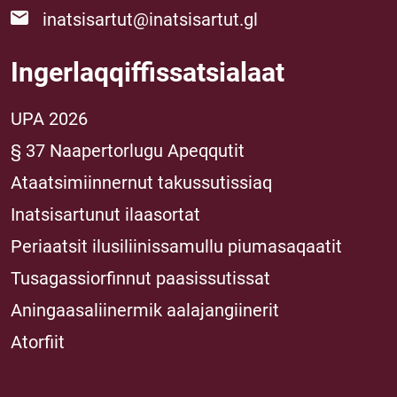
inatsisartut@inatsisartut.gl
Ingerlaqqiffissatsialaat
UPA 2026
§ 37 Naapertorlugu Apeqqutit
Ataatsimiinnernut takussutissiaq
Inatsisartunut ilaasortat
Periaatsit ilusiliinissamullu piumasaqaatit
Tusagassiorfinnut paasissutissat
Aningaasaliinermik aalajangiinerit
Atorfiit