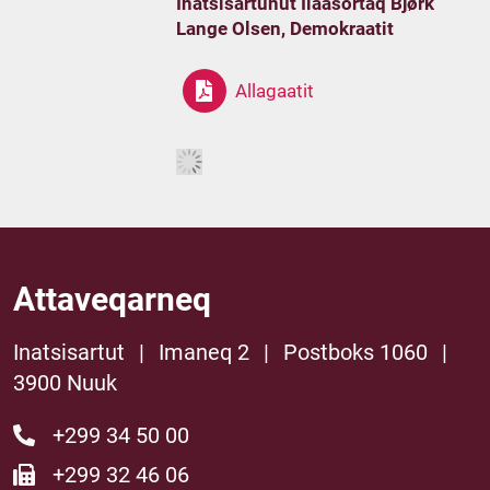
Inatsisartunut Ilaasortaq Bjørk
Lange Olsen, Demokraatit
Allagaatit
Attaveqarneq
Inatsisartut
|
Imaneq 2
|
Postboks 1060
|
3900 Nuuk
+299 34 50 00
+299 32 46 06