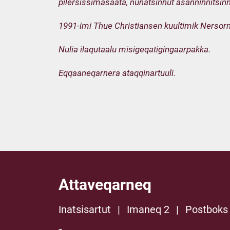
pilersissimasaata, nunatsinnut asanninnitsinn
1991-imi Thue Christiansen kuultimik Nerso
Nulia ilaqutaalu misigeqatigingaarpakka.
Eqqaaneqarnera ataqqinartuuli.
Attaveqarneq
Inatsisartut
|
Imaneq 2
|
Postboks