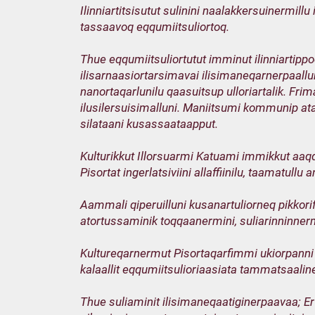
Ilinniartitsisutut sulinini naalakkersuinermil
tassaavoq eqqumiitsuliortoq.
Thue eqqumiitsuliortutut imminut ilinniartippoq.
ilisarnaasiortarsimavai ilisimaneqarnerpaallu
nanortaqarlunilu qaasuitsup ulloriartalik. Frim
ilusilersuisimalluni. Maniitsumi kommunip 
silataani kusassaataapput.
Kulturikkut Illorsuarmi Katuami immikkut aaqq
Pisortat ingerlatsiviini allaffiinilu, taamatullu
Aammali qiperuilluni kusanartuliorneq pikkorif
atortussaminik toqqaanermini, suliarinninner
Kultureqarnermut Pisortaqarfimmi ukiorpanni at
kalaallit eqqumiitsulioriaasiata tammatsaali
Thue suliaminit ilisimaneqaatiginerpaavaa; Erf