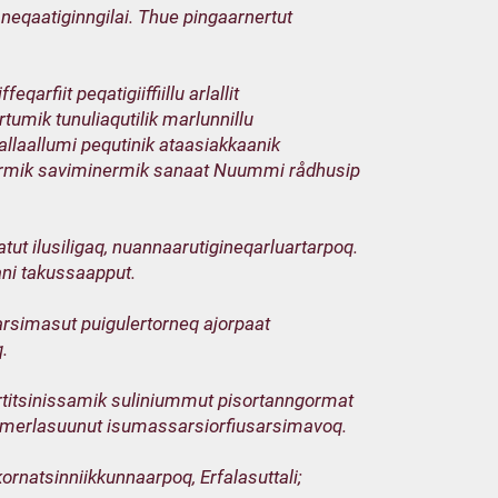
aneqaatiginngilai. Thue pingaarnertut
arfiit peqatigiiffiillu arlallit
umik tunuliaqutilik marlunnillu
 allaallumi pequtinik ataasiakkaanik
marmik saviminermik sanaat Nuummi rådhusip
tut ilusiligaq, nuannaarutigineqarluartarpoq.
kani takussaapput.
iarsimasut puigulertorneq ajorpaat
.
tortitsinissamik suliniummut pisortanngormat
a amerlasuunut isumassarsiorfiusarsimavoq.
ornatsinniikkunnaarpoq, Erfalasuttali;