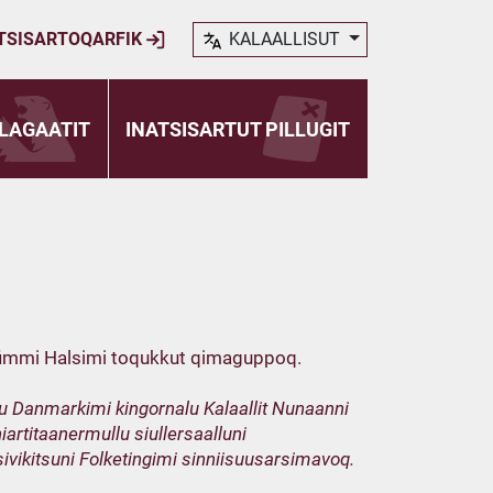
TSISARTOQARFIK
KALAALLISUT
LAGAATIT
INATSISARTUT PILLUGIT
qarfimmi Halsimi toqukkut qimaguppoq.
u Danmarkimi kingornalu Kalaallit Nunaanni
rtitaanermullu siullersaalluni
sivikitsuni Folketingimi sinniisuusarsimavoq.