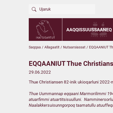
AAQQISSUUSSAANEQ
Saqqaa
/
Allagaatit
/
Nutaarsiassat
/
EQQAANIUT Thu
EQQAANIUT Thue Christians
29.06.2022
Thue Christiansen 82-inik ukioqarluni 2022-
Thue Uummannap eqqaani Marmorilimmi 1940-mi 
atuarfimmi atuartitsisuulluni. Namminersorlu
Naalakkersuisunngorpoq taamatullu atuuffeqarl