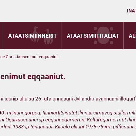
INA
ATAATSIMIINNERIT
ATAATSIMIITITALIAT
AL
e Christiansenimut eqqaaniut.
enimut eqqaaniut.
mi juunip ulluisa 26.-ata unnuaani Jyllandip avannaani illo
inunngorpoq. Ilinniartitsisutut ilinniarsimavoq siullermill
ni Oqartussaanerup eqqunneqarnerani Kultureqarnermut Ilinnia
uni 1983-ip tungaanut. Kiisalu ukiuni 1975-76-imi piffissani 