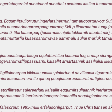
lu ingerlataqarnini nunatsinni nunattalu avataani kisiisa tusaam
 Eqqumiitsuliortutut ingerlatsinermini tamatigoortuuvoq: Suliffeq
nilu nuannarineqarnerpaagunarpoq KNI-p ilisarnaataa tungujort
ærkinik titartaasarpoq (juullimullu nipitittakkamik ataatsimik),
ataatsimiittarfia kusassarsimavaa aammalu suliai marluk ta
issuussisoqartillugu oqaluttarfiliaa kusanartoq, umiap siornga
 angerlarsimaffippassuarni, kalaallit arnartaannik assilialiai iik
figilluinnarpaa kikkulluunniillu piniartunut saviliaanik tigumm
mini kusassarnerinilu qanoq peqqissaarussisarsimatiginersoq
orfilittatut sulereerluni kalaallit eqqumiitsuliaannik ineriar
neqarnissaanik ineriartortinneqarnissaanillu soqutiginninner
alasorput, 1985-imilli erfalasoriligarput. Thue Christiansen ak