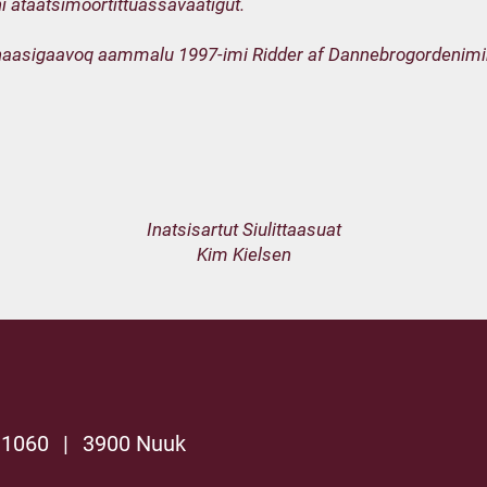
i ataatsimoortittuassavaatigut.
rnaasigaavoq aammalu 1997-imi Ridder af Dannebrogordenimik
Inatsisartut Siulittaasuat
Kim Kielsen
 1060
|
3900 Nuuk