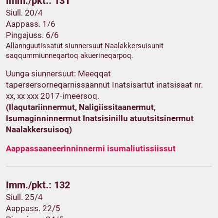
Imm./pkt.: 131
Siull. 20/4
Aappass. 1/6
Pingajuss. 6/6
Allannguutissatut siunnersuut Naalakkersuisunit
saqqummiunneqartoq akuerineqarpoq.
Uunga siunnersuut: Meeqqat
tapersersorneqarnissaannut Inatsisartut inatsisaat nr.
xx, xx xxx 2017-imeersoq.
(Ilaqutariinnermut, Naligiissitaanermut,
Isumaginninnermut Inatsisinillu atuutsitsinermut
Naalakkersuisoq)
Aappassaaneerinninnermi isumaliutissiissut
Imm./pkt.: 132
Siull. 25/4
Aappass. 22/5