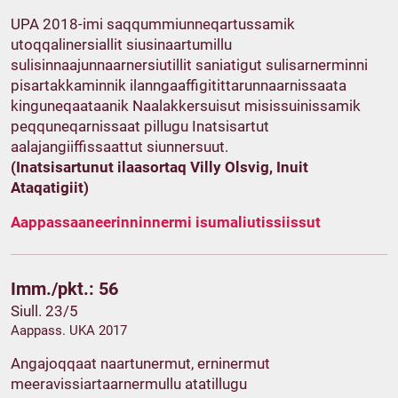
UPA 2018-imi saqqummiunneqartussamik
utoqqalinersiallit siusinaartumillu
sulisinnaajunnaarnersiutillit saniatigut sulisarnerminni
pisartakkaminnik ilanngaaffigitittarunnaarnissaata
kinguneqaataanik Naalakkersuisut misissuinissamik
peqquneqarnissaat pillugu Inatsisartut
aalajangiiffissaattut siunnersuut.
(Inatsisartunut ilaasortaq Villy Olsvig, Inuit
Ataqatigiit)
Aappassaaneerinninnermi isumaliutissiissut
Imm./pkt.: 56
Siull. 23/5
Aappass. UKA 2017
Angajoqqaat naartunermut, erninermut
meeravissiartaarnermullu atatillugu