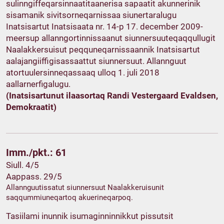
sulinngiffeqarsinnaatitaanerisa sapaatit akunnerinik
sisamanik sivitsorneqarnissaa siunertaralugu
Inatsisartut Inatsisaata nr. 14-p 17. december 2009-
meersup allanngortinnissaanut siunnersuuteqaqqullugit
Naalakkersuisut peqquneqarnissaannik Inatsisartut
aalajangiiffigisassaattut siunnersuut. Allannguut
atortuulersinneqassaaq ulloq 1. juli 2018
aallarnerfigalugu.
(Inatsisartunut ilaasortaq Randi Vestergaard Evaldsen,
Demokraatit)
Imm./pkt.: 61
Siull. 4/5
Aappass. 29/5
Allannguutissatut siunnersuut Naalakkeruisunit
saqqummiuneqartoq akuerineqarpoq.
Tasiilami inunnik isumaginninnikkut pissutsit