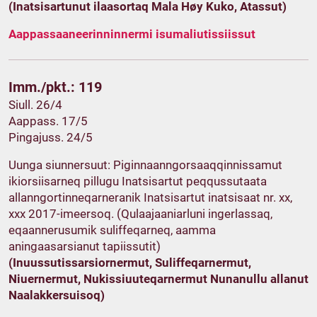
(Inatsisartunut ilaasortaq Mala Høy Kuko, Atassut)
Aappassaaneerinninnermi isumaliutissiissut
Imm./pkt.: 119
Siull. 26/4
Aappass. 17/5
Pingajuss. 24/5
Uunga siunnersuut: Piginnaanngorsaaqqinnissamut
ikiorsiisarneq pillugu Inatsisartut peqqussutaata
allanngortinneqarneranik Inatsisartut inatsisaat nr. xx,
xxx 2017-imeersoq. (Qulaajaaniarluni ingerlassaq,
eqaannerusumik suliffeqarneq, aamma
aningaasarsianut tapiissutit)
(Inuussutissarsiornermut, Suliffeqarnermut,
Niuernermut, Nukissiuuteqarnermut Nunanullu allanut
Naalakkersuisoq)