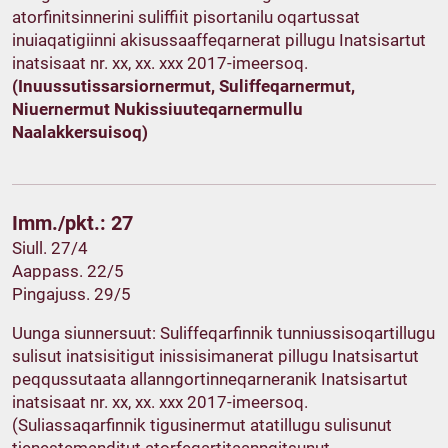
atorfinitsinnerini suliffiit pisortanilu oqartussat
inuiaqatigiinni akisussaaffeqarnerat pillugu Inatsisartut
inatsisaat nr. xx, xx. xxx 2017-imeersoq.
(Inuussutissarsiornermut, Suliffeqarnermut,
Niuernermut Nukissiuuteqarnermullu
Naalakkersuisoq)
Imm./pkt.: 27
Siull. 27/4
Aappass. 22/5
Pingajuss. 29/5
Uunga siunnersuut: Suliffeqarfinnik tunniussisoqartillugu
sulisut inatsisitigut inissisimanerat pillugu Inatsisartut
peqqussutaata allanngortinneqarneranik Inatsisartut
inatsisaat nr. xx, xx. xxx 2017-imeersoq.
(Suliassaqarfinnik tigusinermut atatillugu sulisunut