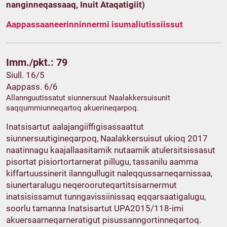
nanginneqassaaq, Inuit Ataqatigiit)
Aappassaaneerinninnermi isumaliutissiissut
Imm./pkt.: 79
Siull. 16/5
Aappass. 6/6
Allannguutissatut siunnersuut Naalakkersuisunit
saqqummiunneqartoq akuerineqarpoq.
Inatsisartut aalajangiiffigisassaattut
siunnersuutigineqarpoq, Naalakkersuisut ukioq 2017
naatinnagu kaajallaasitamik nutaamik atulersitsissasut
pisortat pisiortortarnerat pillugu, tassanilu aamma
kiffartuussinerit ilanngullugit naleqqussarneqarnissaa,
siunertaralugu neqerooruteqartitsisarnermut
inatsisissamut tunngavissiinissaq eqqarsaatigalugu,
soorlu tamanna Inatsisartut UPA2015/118-imi
akuersaarneqarneratigut pisussanngortinneqartoq.