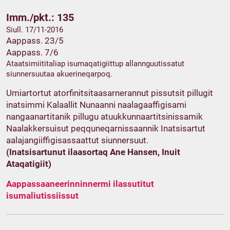
Imm./pkt.: 135
Siull. 17/11-2016
Aappass. 23/5
Aappass. 7/6
Ataatsimiititaliap isumaqatigiittup allannguutissatut
siunnersuutaa akuerineqarpoq.
Umiartortut atorfinitsitaasarnerannut pissutsit pillugit
inatsimmi Kalaallit Nunaanni naalagaaffigisami
nangaanartitanik pillugu atuukkunnaartitsinissamik
Naalakkersuisut peqquneqarnissaannik Inatsisartut
aalajangiiffigisassaattut siunnersuut.
(Inatsisartunut ilaasortaq Ane Hansen, Inuit
Ataqatigiit)
Aappassaaneerinninnermi ilassutitut
isumaliutissiissut