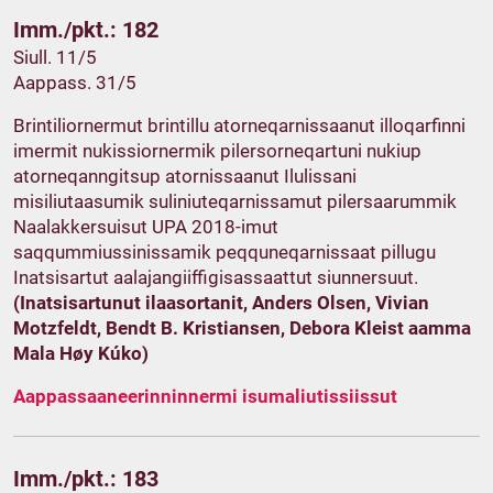
Imm./pkt.: 182
Siull. 11/5
Aappass. 31/5
Brintiliornermut brintillu atorneqarnissaanut illoqarfinni
imermit nukissiornermik pilersorneqartuni nukiup
atorneqanngitsup atornissaanut Ilulissani
misiliutaasumik suliniuteqarnissamut pilersaarummik
Naalakkersuisut UPA 2018-imut
saqqummiussinissamik peqquneqarnissaat pillugu
Inatsisartut aalajangiiffigisassaattut siunnersuut.
(Inatsisartunut ilaasortanit, Anders Olsen, Vivian
Motzfeldt, Bendt B. Kristiansen, Debora Kleist aamma
Mala Høy Kúko)
Aappassaaneerinninnermi isumaliutissiissut
Imm./pkt.: 183