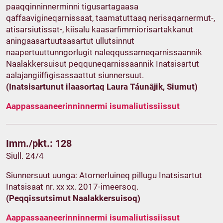
paaqqinninnerminni tigusartagaasa
qaffaavigineqarnissaat, taamatuttaaq nerisaqarnermut-,
atisarsiutissat-, kiisalu kaasarfimmiorisartakkanut
aningaasartuutaasartut ullutsinnut
naapertuuttunngorlugit naleqqussarneqarnissaannik
Naalakkersuisut peqquneqarnissaannik Inatsisartut
aalajangiiffigisassaattut siunnersuut.
(Inatsisartunut ilaasortaq Laura Táunâjik, Siumut)
Aappassaaneerinninnermi isumaliutissiissut
Imm./pkt.: 128
Siull. 24/4
Siunnersuut uunga: Atornerluineq pillugu Inatsisartut
Inatsisaat nr. xx xx. 2017-imeersoq.
(Peqqissutsimut Naalakkersuisoq)
Aappassaaneerinninnermi isumaliutissiissut