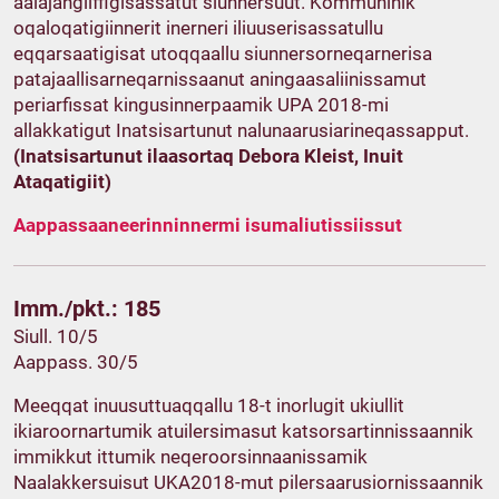
aalajangiiffigisassatut siunnersuut. Kommuninik
oqaloqatigiinnerit inerneri iliuuserisassatullu
eqqarsaatigisat utoqqaallu siunnersorneqarnerisa
patajaallisarneqarnissaanut aningaasaliinissamut
periarfissat kingusinnerpaamik UPA 2018-mi
allakkatigut Inatsisartunut nalunaarusiarineqassapput.
(Inatsisartunut ilaasortaq Debora Kleist, Inuit
Ataqatigiit)
Aappassaaneerinninnermi isumaliutissiissut
Imm./pkt.: 185
Siull. 10/5
Aappass. 30/5
Meeqqat inuusuttuaqqallu 18-t inorlugit ukiullit
ikiaroornartumik atuilersimasut katsorsartinnissaannik
immikkut ittumik neqeroorsinnaanissamik
Naalakkersuisut UKA2018-mut pilersaarusiornissaannik