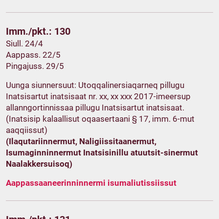
Imm./pkt.: 130
Siull. 24/4
Aappass. 22/5
Pingajuss. 29/5
Uunga siunnersuut: Utoqqalinersiaqarneq pillugu
Inatsisartut inatsisaat nr. xx, xx xxx 2017-imeersup
allanngortinnissaa pillugu Inatsisartut inatsisaat.
(Inatsisip kalaallisut oqaasertaani § 17, imm. 6-mut
aaqqiissut)
(Ilaqutariinnermut, Naligiissitaanermut,
Isumaginninnermut Inatsisinillu atuutsit-sinermut
Naalakkersuisoq)
Aappassaaneerinninnermi isumaliutissiissut