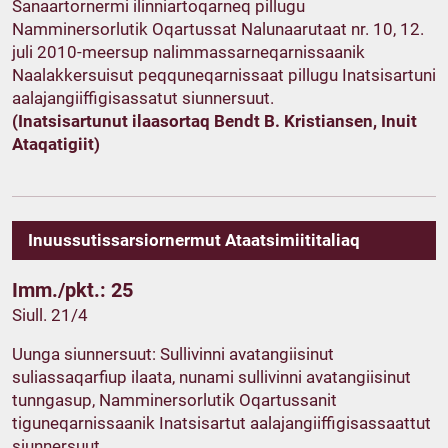
Sanaartornermi ilinniartoqarneq pillugu
Namminersorlutik Oqartussat Nalunaarutaat nr. 10, 12.
juli 2010-meersup nalimmassarneqarnissaanik
Naalakkersuisut peqquneqarnissaat pillugu Inatsisartuni
aalajangiiffigisassatut siunnersuut.
(Inatsisartunut ilaasortaq Bendt B. Kristiansen, Inuit
Ataqatigiit)
Inuussutissarsiornermut Ataatsimiititaliaq
Imm./pkt.: 25
Siull. 21/4
Uunga siunnersuut: Sullivinni avatangiisinut
suliassaqarfiup ilaata, nunami sullivinni avatangiisinut
tunngasup, Namminersorlutik Oqartussanit
tiguneqarnissaanik Inatsisartut aalajangiiffigisassaattut
siunnersuut.