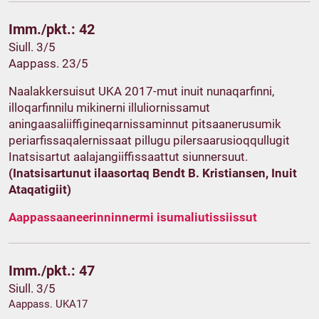
Imm./pkt.: 42
Siull. 3/5
Aappass. 23/5
Naalakkersuisut UKA 2017-mut inuit nunaqarfinni,
illoqarfinnilu mikinerni illuliornissamut
aningaasaliiffigineqarnissaminnut pitsaanerusumik
periarfissaqalernissaat pillugu pilersaarusioqqullugit
Inatsisartut aalajangiiffissaattut siunnersuut.
(Inatsisartunut ilaasortaq Bendt B. Kristiansen, Inuit
Ataqatigiit)
Aappassaaneerinninnermi isumaliutissiissut
Imm./pkt.: 47
Siull. 3/5
Aappass. UKA17