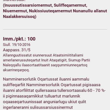
(Inuussutissarsiornermut, Suliffeqarnermut,
Niuernermut, Nukissiuuteqarnermut Nunanullu allanut
Naalakkersuisoq)
Imm./pkt.: 100
Siull. 19/10-2016
Aappass. 31/5
Allannguutissatut siunnersuut Ataatsimiititaliami
amerlanerussuteqartut Inuit Ataqatigiit, Siumup Partii
Naleqqallu ilaasortaatitaanit saqqummiunneqartoq
akuerineqarpoq.
Namminersorlutik Oqartussat iluanni aammalu
suliffeqarfiit Namminersorlutik Oqartussat pigisaasa
iluanni atorfilittat qullersaasa tullersortaasalu 60 - 70 %-
ii piginnaasaqarnikkut tulluartut marlunnik
oqaaseqartuunissaat anguniarlugu ukiut qulit
ingerlaneranni sulisussarsiussinermut