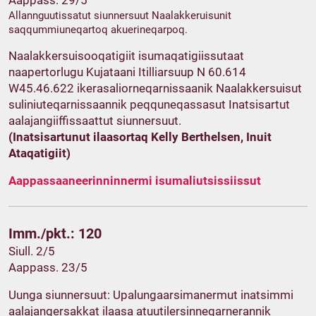
Aappass. 29/5
Allannguutissatut siunnersuut Naalakkeruisunit
saqqummiuneqartoq akuerineqarpoq.
Naalakkersuisooqatigiit isumaqatigiissutaat
naapertorlugu Kujataani Itilliarsuup N 60.614
W45.46.622 ikerasaliorneqarnissaanik Naalakkersuisut
suliniuteqarnissaannik peqquneqassasut Inatsisartut
aalajangiiffissaattut siunnersuut.
(Inatsisartunut ilaasortaq Kelly Berthelsen, Inuit
Ataqatigiit)
Aappassaaneerinninnermi isumaliutsissiissut
Imm./pkt.: 120
Siull. 2/5
Aappass. 23/5
Uunga siunnersuut: Upalungaarsimanermut inatsimmi
aalajangersakkat ilaasa atuutilersinneqarnerannik