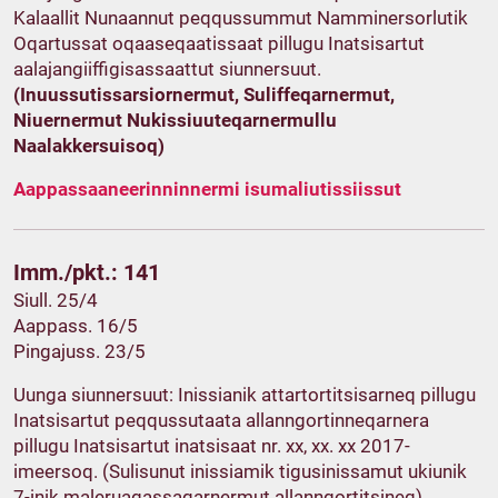
Kalaallit Nunaannut peqqussummut Namminersorlutik
Oqartussat oqaaseqaatissaat pillugu Inatsisartut
aalajangiiffigisassaattut siunnersuut.
(Inuussutissarsiornermut, Suliffeqarnermut,
Niuernermut Nukissiuuteqarnermullu
Naalakkersuisoq)
Aappassaaneerinninnermi isumaliutissiissut
Imm./pkt.: 141
Siull. 25/4
Aappass. 16/5
Pingajuss. 23/5
Uunga siunnersuut: Inissianik attartortitsisarneq pillugu
Inatsisartut peqqussutaata allanngortinneqarnera
pillugu Inatsisartut inatsisaat nr. xx, xx. xx 2017-
imeersoq. (Sulisunut inissiamik tigusinissamut ukiunik
7-inik maleruagassaqarnermut allanngortitsineq)