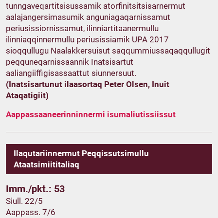
tunngaveqartitsisussamik atorfinitsitsisarnermut
aalajangersimasumik anguniagaqarnissamut
periusissiornissamut, ilinniartitaanermullu
ilinniaqqinnermullu periusissiamik UPA 2017
sioqqullugu Naalakkersuisut saqqummiussaqaqqullugit
peqquneqarnissaannik Inatsisartut
aaliangiiffigisassaattut siunnersuut.
(Inatsisartunut ilaasortaq Peter Olsen, Inuit
Ataqatigiit)
Aappassaaneerinninnermi isumaliutissiissut
Ilaqutariinnermut Peqqissutsimullu
Ataatsimiititaliaq
Imm./pkt.: 53
Siull. 22/5
Aappass. 7/6