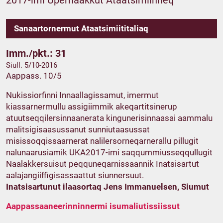
2017-imi Upernaakkut Ataatsimiinneq
Sanaartornermut Ataatsimiititaliaq
Imm./pkt.: 31
Siull. 5/10-2016
Aappass. 10/5
Nukissiorfinni Innaallagissamut, imermut
kiassarnermullu assigiimmik akeqartitsinerup
atuutseqqilersinnaanerata kingunerisinnaasai aammalu
malitsigisaasussanut sunniutaasussat
misissoqqissaarnerat nalilersorneqarnerallu pillugit
nalunaarusiamik UKA2017-imi saqqummiusseqqullugit
Naalakkersuisut peqquneqarnissaannik Inatsisartut
aalajangiiffigisassaattut siunnersuut.
Inatsisartunut ilaasortaq Jens Immanuelsen, Siumut
Aappassaaneerinninnermi isumaliutissiissut