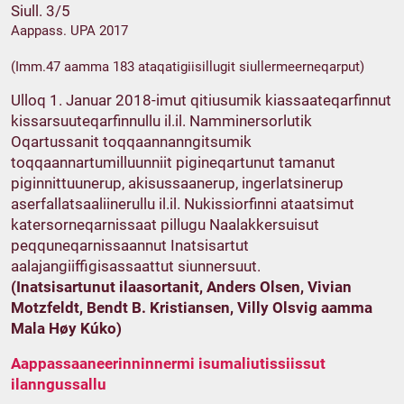
Siull. 3/5
Aappass. UPA 2017
(Imm.47 aamma 183 ataqatigiisillugit siullermeerneqarput)
Ulloq 1. Januar 2018-imut qitiusumik kiassaateqarfinnut
kissarsuuteqarfinnullu il.il. Namminersorlutik
Oqartussanit toqqaannanngitsumik
toqqaannartumilluunniit pigineqartunut tamanut
piginnittuunerup, akisussaanerup, ingerlatsinerup
aserfallatsaaliinerullu il.il. Nukissiorfinni ataatsimut
katersorneqarnissaat pillugu Naalakkersuisut
peqquneqarnissaannut Inatsisartut
aalajangiiffigisassaattut siunnersuut.
(Inatsisartunut ilaasortanit, Anders Olsen, Vivian
Motzfeldt, Bendt B. Kristiansen, Villy Olsvig aamma
Mala Høy Kúko)
Aappassaaneerinninnermi isumaliutissiissut
ilanngussallu