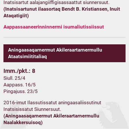
Inatsisartut aalajangiiffigisassaattut siunnersuut.
(Inatsisartunut ilaasortaq Bendt B. Kristiansen, Inuit
Ataqatigiit)
Aappassaaneerinninnermi isumaliutissiissut
Aningaasaqarnermut Akileraartarnermullu
Ataatsimiititaliaq
Imm./pkt.: 8
Siull. 25/4
Aappass. 16/5
Pingajuss. 23/5
2016-imut Ilassutissatut aningaasaliissutinut
Inatsisissatut Siunnersuut.
(Aningaasaqarnermut Akileraartarnermullu
Naalakkersuisoq)