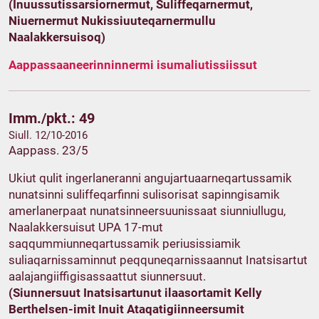
(Inuussutissarsiornermut, Suliffeqarnermut,
Niuernermut Nukissiuuteqarnermullu
Naalakkersuisoq)
Aappassaaneerinninnermi isumaliutissiissut
Imm./pkt.: 49
Siull. 12/10-2016
Aappass. 23/5
Ukiut qulit ingerlaneranni angujartuaarneqartussamik
nunatsinni suliffeqarfinni sulisorisat sapinngisamik
amerlanerpaat nunatsinneersuunissaat siunniullugu,
Naalakkersuisut UPA 17-mut
saqqummiunneqartussamik periusissiamik
suliaqarnissaminnut peqquneqarnissaannut Inatsisartut
aalajangiiffigisassaattut siunnersuut.
(Siunnersuut Inatsisartunut ilaasortamit Kelly
Berthelsen-imit Inuit Ataqatigiinneersumit