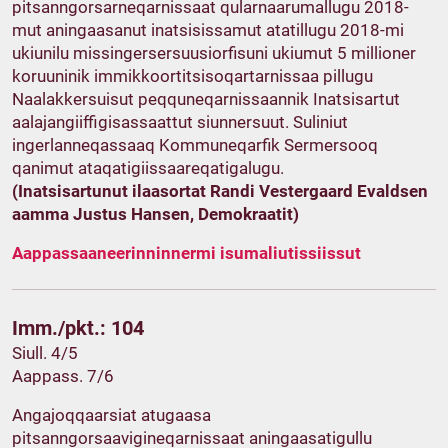
pitsanngorsarneqarnissaat qularnaarumallugu 2018-
mut aningaasanut inatsisissamut atatillugu 2018-mi
ukiunilu missingersersuusiorfisuni ukiumut 5 millioner
koruuninik immikkoortitsisoqartarnissaa pillugu
Naalakkersuisut peqquneqarnissaannik Inatsisartut
aalajangiiffigisassaattut siunnersuut. Suliniut
ingerlanneqassaaq Kommuneqarfik Sermersooq
qanimut ataqatigiissaareqatigalugu.
(Inatsisartunut ilaasortat Randi Vestergaard Evaldsen
aamma Justus Hansen, Demokraatit)
Aappassaaneerinninnermi isumaliutissiissut
Imm./pkt.: 104
Siull. 4/5
Aappass. 7/6
Angajoqqaarsiat atugaasa
pitsanngorsaavigineqarnissaat aningaasatigullu