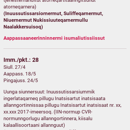
tjenestemanditut atorfeqartitaanngitsunut
atorneqarnera)
(Inuussutissarsiornermut, Suliffeqarnermut,
Niuernermut Nukissiuuteqarnermullu
Naalakkersuisoq)
Aappassaaneerinninnermi isumaliutissiissut
Imm./pkt.: 28
Siull. 27/4
Aappass. 18/5
Pingajuss. 24/5
Uunga siunnersuut: Inuussutissarsiummik
ingerlataqarneq pillugu Inatsisartut inatsisaata
allanngortinnissaa pillugu Inatsisartut inatsisaat nr. xx,
xx.xxx 2017-imeersoq. (IIN-normup CVR-
normunngorlugu allanngortinnera, kiisalu
kalaallisoortaani allannguut)