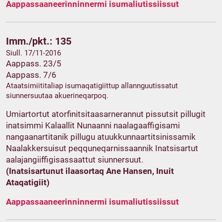
Aappassaaneerinninnermi isumaliutissiissut
Imm./pkt.: 135
Siull. 17/11-2016
Aappass. 23/5
Aappass. 7/6
Ataatsimiititaliap isumaqatigiittup allannguutissatut
siunnersuutaa akuerineqarpoq.
Umiartortut atorfinitsitaasarnerannut pissutsit pillugit
inatsimmi Kalaallit Nunaanni naalagaaffigisami
nangaanartitanik pillugu atuukkunnaartitsinissamik
Naalakkersuisut peqquneqarnissaannik Inatsisartut
aalajangiiffigisassaattut siunnersuut.
(Inatsisartunut ilaasortaq Ane Hansen, Inuit
Ataqatigiit)
Aappassaaneerinninnermi isumaliutissiissut