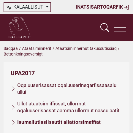
KALAALLISUT
INATSISARTOQARFIK
Saqqaa
/
Ataatsimiinnerit
/
Ataatsimiinnernut takussutissiaq
/
Betænkningsoversigt
UPA2017
Oqaluuserisassat oqaluuserineqarfissaasalu
ullui
Ullut ataatsimiiffissat, ullormut
oqaluuserisassat aamma ullormut nassuiaatit
Isumaliutissiissutit allattorsimaffiat