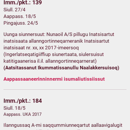
Imm./pkt.: 139
Siull. 27/4
Aappass. 18/5
Pingajuss. 24/5
Uunga siunnersuut: Nunaoil A/S pillugu Inatsisartut
inatsisaata allanngortinneqarneranik Inatsisartut
inatsisaat nr. xx, xx 2017-imeersoq
(Ingerlatseqatigiiffiup siunertaata, siulersuisut
katitigaanerisa il.il. allanngortinneqarnerat)
(Aatsitassanut Ikummatissanullu Naalakkersuisoq)
Aappassaaneerinninnermi isumaliutissiissut
Imm./pkt.: 184
Siull. 18/5
Aappass. UKA 2017
Ilanngussaq A-mi saqqummiunneqartut aallaavigalugit