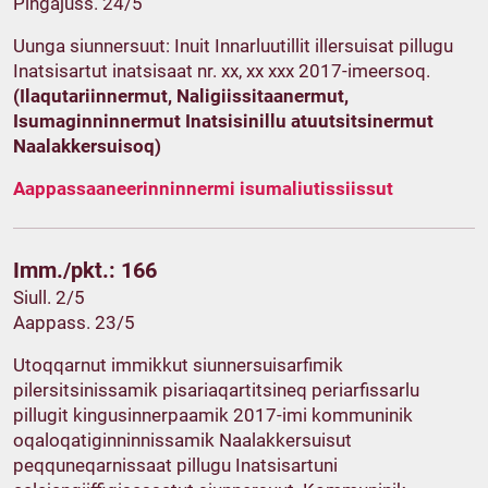
Pingajuss. 24/5
Uunga siunnersuut: Inuit Innarluutillit illersuisat pillugu
Inatsisartut inatsisaat nr. xx, xx xxx 2017-imeersoq.
(Ilaqutariinnermut, Naligiissitaanermut,
Isumaginninnermut Inatsisinillu atuutsitsinermut
Naalakkersuisoq)
Aappassaaneerinninnermi isumaliutissiissut
Imm./pkt.: 166
Siull. 2/5
Aappass. 23/5
Utoqqarnut immikkut siunnersuisarfimik
pilersitsinissamik pisariaqartitsineq periarfissarlu
pillugit kingusinnerpaamik 2017-imi kommuninik
oqaloqatiginninnissamik Naalakkersuisut
peqquneqarnissaat pillugu Inatsisartuni