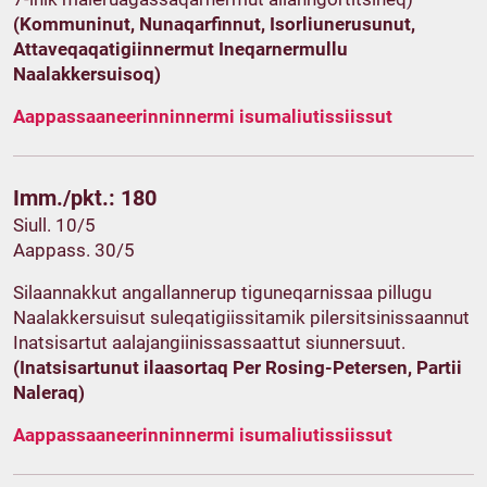
(Kommuninut, Nunaqarfinnut, Isorliunerusunut,
Attaveqaqatigiinnermut Ineqarnermullu
Naalakkersuisoq)
Aappassaaneerinninnermi isumaliutissiissut
Imm./pkt.: 180
Siull. 10/5
Aappass. 30/5
Silaannakkut angallannerup tiguneqarnissaa pillugu
Naalakkersuisut suleqatigiissitamik pilersitsinissaannut
Inatsisartut aalajangiinissassaattut siunnersuut.
(Inatsisartunut ilaasortaq Per Rosing-Petersen, Partii
Naleraq)
Aappassaaneerinninnermi isumaliutissiissut