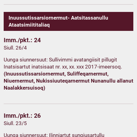
Inuussutissarsiornermut- Aatsitassanullu
Ataatsimiititaliaq
Imm./pkt.: 24
Siull. 26/4
Uunga siunnersuut: Sullivimmi avatangiisit pillugit
Inatsisartut inatsisaat nr. xx, xx. xxx 2017-imeersoq.
(Inuussutissarsiornermut, Suliffeqarnermut,
Niuernermut, Nukissiuuteqarnermut Nunanullu allanut
Naalakkersuisoq)
Imm./pkt.: 26
Siull. 23/5
Uunga siunnersuut: Ilinniartut sungiusartullu