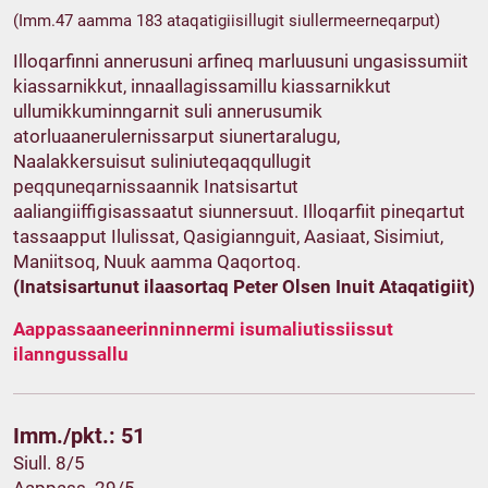
(Imm.47 aamma 183 ataqatigiisillugit siullermeerneqarput)
Illoqarfinni annerusuni arfineq marluusuni ungasissumiit
kiassarnikkut, innaallagissamillu kiassarnikkut
ullumikkuminngarnit suli annerusumik
atorluaanerulernissarput siunertaralugu,
Naalakkersuisut suliniuteqaqqullugit
peqquneqarnissaannik Inatsisartut
aaliangiiffigisassaatut siunnersuut. Illoqarfiit pineqartut
tassaapput Ilulissat, Qasigiannguit, Aasiaat, Sisimiut,
Maniitsoq, Nuuk aamma Qaqortoq.
(Inatsisartunut ilaasortaq Peter Olsen Inuit Ataqatigiit)
Aappassaaneerinninnermi isumaliutissiissut
ilanngussallu
Imm./pkt.: 51
Siull. 8/5