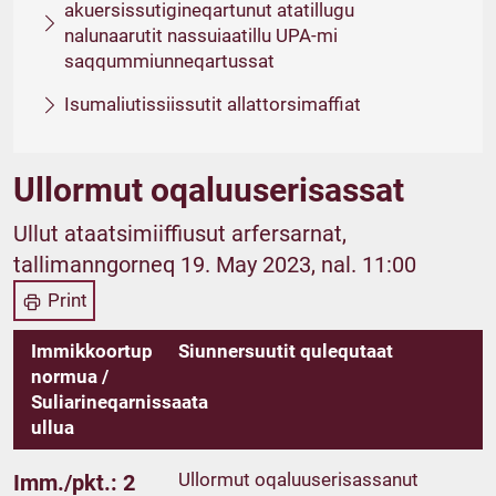
akuersissutigineqartunut atatillugu
nalunaarutit nassuiaatillu UPA-mi
saqqummiunneqartussat
Isumaliutissiissutit allattorsimaffiat
Ullormut oqaluuserisassat
Ullut ataatsimiiffiusut arfersarnat,
tallimanngorneq 19. May 2023, nal. 11:00
Print
Immikkoortup
Siunnersuutit qulequtaat
normua /
Suliarineqarnissaata
ullua
Ullormut oqaluuserisassanut
Imm./pkt.: 2