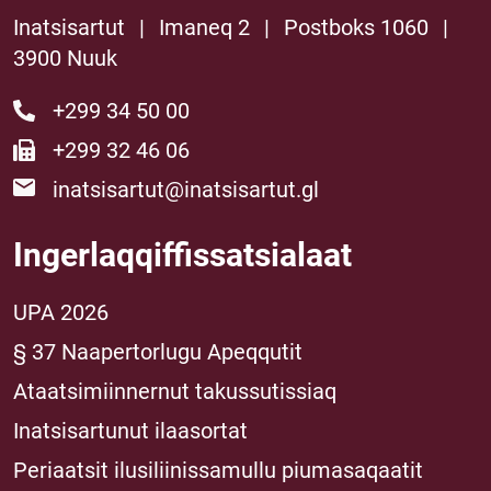
Inatsisartut
|
Imaneq 2
|
Postboks 1060
|
3900 Nuuk
+299 34 50 00
+299 32 46 06
inatsisartut@inatsisartut.gl
Ingerlaqqiffissatsialaat
UPA 2026
§ 37 Naapertorlugu Apeqqutit
Ataatsimiinnernut takussutissiaq
Inatsisartunut ilaasortat
Periaatsit ilusiliinissamullu piumasaqaatit