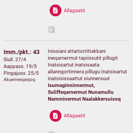
Allagaatit
Inissiani attartortittakkani
Imm./pkt.: 43
ineqarnermut tapiissutit pillugit
Siull. 27/4
Inatsisartut inatsisaata
Aappass. 19/5
allanngortinnera pillugu Inatsisartut
Pingajuss. 25/5
inatsisissaattut siunnersuut
Akuerineqarpoq
Isumaginninnermut,
Suliffeqarnermut Nunamullu
Namminermut Naalakkersuisoq
Allagaatit