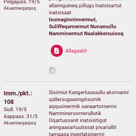
Pingajuss. 19/5
allannguineq pillugu Inatsisartut
Akuerineqarpoq
inatsisaat
Isumaginninnermut,
Suliffeqarnermut Nunamullu
Namminermut Naalakkersuisoq
Allagaatit
Sisimiut Kangerlussuullu akornanni
Imm./pkt.:
qallersugaanngitsumik
108
aqqusinermik sanaartornermi
Siull. 19/5
Namminersornerullutik
Aappass. 31/5
Oqartussanit inatsisitigut
Akuerineqarpoq
aningaasartuutissat pisariallit
tamaasa ingerlatsinermi