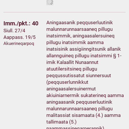
Aningaasanik peqquserluutinik
Imm./pkt.: 40
malunnarunnaarsaaneq pillugu
Siull. 27/4
inatsimmik, aningaasalersuineq
Aappass. 19/5
pillugu inatsimmik aamma
Akuerineqarpoq
inatsisinik assigiinngitsunik allanik
allannguineq pillugu inatsimmi § 1-
imik Kalaallit Nunaannut
atuutilersitsineq pillugu
peqqussutissatut siunnersuut
(peqquserlunnikkut
aningaasalersuinermut
akiuiniarnermik sukaterineq aamma
aningaasanik peqquserluutinik
malunnarunnaarsaaneq pillugu
malitassiat sisamaata (4.) aamma
tallimaata (5.)
naammassineqarnerannik)