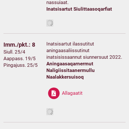
nassuiaat.
Inatsisartut Siulittaasoqarfiat
Inatsisartut ilassutitut
Imm./pkt.: 8
aningaasaliissutinut
Siull. 25/4
inatsisissaannut siunnersuut 2022.
Aappass. 19/5
Aningaasaqarnermut
Pingajuss. 25/5
Naligiissitaanermullu
Naalakkersuisoq
Allagaatit