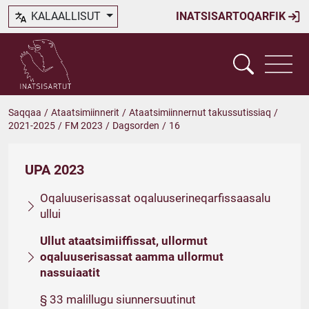
KALAALLISUT
INATSISARTOQARFIK
Saqqaa
/
Ataatsimiinnerit
/
Ataatsimiinnernut takussutissiaq
/
2021-2025
/
FM 2023
/
Dagsorden
/
16
UPA 2023
Oqaluuserisassat oqaluuserineqarfissaasalu
ullui
Ullut ataatsimiiffissat, ullormut
oqaluuserisassat aamma ullormut
nassuiaatit
§ 33 malillugu siunnersuutinut