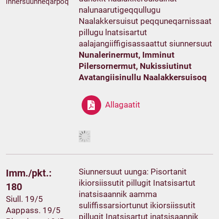
innersuunneqarpoq
nalunaarutigeqqullugu
Naalakkersuisut peqquneqarnissaat
pillugu lnatsisartut
aalajangiiffigisassaattut siunnersuut
Nunalerinermut, Imminut
Pilersornermut, Nukissiutinut
Avatangiisinullu Naalakkersuisoq
Allagaatit
Siunnersuut uunga: Pisortanit
Imm./pkt.:
ikiorsiissutit pillugit Inatsisartut
180
inatsisaannik aamma
Siull. 19/5
suliffissarsiortunut ikiorsiissutit
Aappass. 19/5
pillugit Inatsisartut inatsisaannik