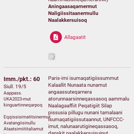
Aningaasaqarnermut
Naligiissitaanermullu
Naalakkersuisoq
Allagaatit
Paris-imi isumaqatigiissummut
Imm./pkt.: 60
Kalaallit Nunaata nunamut
Siull. 19/5
angaassuteqarnera
Aappass.
atorunnaarsinneqassasoq aammalu
UKA2023-mut
kinguartinneqarpoq
Naalagaaffiit Peqatigiit Silap
pissusia pillugu nunani tamalaani
Eqqissisimatitsinermut
isumaqatigiissutaannut, UNFCCC-
Avatangiisinullu
imut, nalunaarutigineqassasoq,
Ataatsimiititaliamut
danskit naalakkersuisuinut