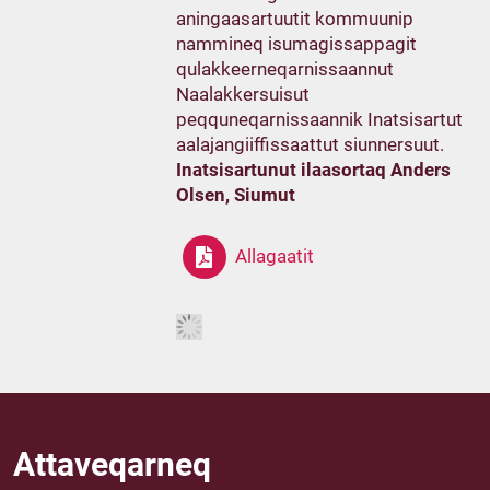
aningaasartuutit kommuunip
nammineq isumagissappagit
qulakkeerneqarnissaannut
Naalakkersuisut
peqquneqarnissaannik Inatsisartut
aalajangiiffissaattut siunnersuut.
Inatsisartunut ilaasortaq Anders
Olsen, Siumut
Allagaatit
Attaveqarneq