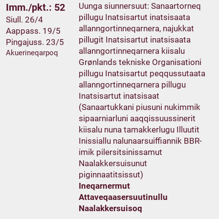
Uunga siunnersuut: Sanaartorneq
Imm./pkt.: 52
pillugu Inatsisartut inatsisaata
Siull. 26/4
allanngortinneqarnera, najukkat
Aappass. 19/5
pillugit Inatsisartut inatsisaata
Pingajuss. 23/5
allanngortinneqarnera kiisalu
Akuerineqarpoq
Grønlands tekniske Organisationi
pillugu Inatsisartut peqqussutaata
allanngortinneqarnera pillugu
Inatsisartut inatsisaat
(Sanaartukkani piusuni nukimmik
sipaarniarluni aaqqissuussinerit
kiisalu nuna tamakkerlugu Illuutit
Inissiallu nalunaarsuiffiannik BBR-
imik pilersitsinissamut
Naalakkersuisunut
piginnaatitsissut)
Ineqarnermut
Attaveqaasersuutinullu
Naalakkersuisoq