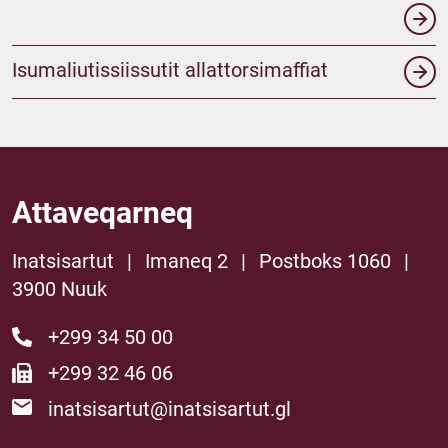
Isumaliutissiissutit allattorsimaffiat
Attaveqarneq
Inatsisartut
|
Imaneq 2
|
Postboks 1060
|
3900 Nuuk
+299 34 50 00
+299 32 46 06
inatsisartut@inatsisartut.gl