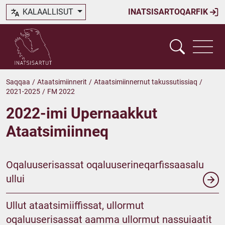
KALAALLISUT
INATSISARTOQARFIK
Saqqaa
/
Ataatsimiinnerit
/
Ataatsimiinnernut takussutissiaq
/
2021-2025
/
FM 2022
2022-imi Upernaakkut
Ataatsimiinneq
Oqaluuserisassat oqaluuserineqarfissaasalu
ullui
Ullut ataatsimiiffissat, ullormut
oqaluuserisassat aamma ullormut nassuiaatit