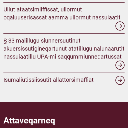
Ullut ataatsimiiffissat, ullormut
oqaluuserisassat aamma ullormut nassuiaatit
§ 33 malillugu siunnersuutinut
akuersissutigineqartunut atatillugu nalunaarutit
nassuiaatillu UPA-mi saqqummiunneqartussat
Isumaliutissiissutit allattorsimaffiat
Attaveqarneq