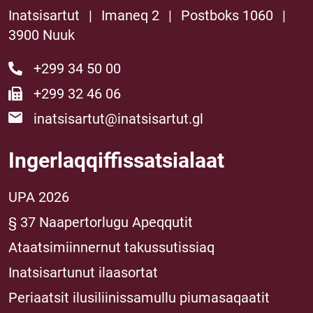
Inatsisartut
|
Imaneq 2
|
Postboks 1060
|
3900 Nuuk
+299 34 50 00
+299 32 46 06
inatsisartut@inatsisartut.gl
Ingerlaqqiffissatsialaat
UPA 2026
§ 37 Naapertorlugu Apeqqutit
Ataatsimiinnernut takussutissiaq
Inatsisartunut ilaasortat
Periaatsit ilusiliinissamullu piumasaqaatit