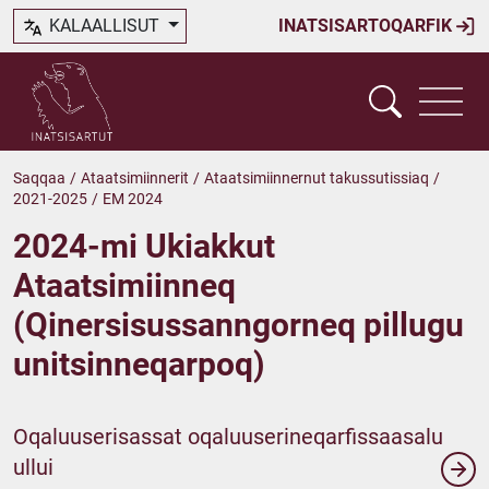
KALAALLISUT
INATSISARTOQARFIK
Saqqaa
/
Ataatsimiinnerit
/
Ataatsimiinnernut takussutissiaq
/
2021-2025
/
EM 2024
2024-mi Ukiakkut
Ataatsimiinneq
(Qinersisussanngorneq pillugu
unitsinneqarpoq)
Oqaluuserisassat oqaluuserineqarfissaasalu
ullui