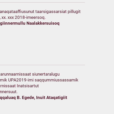
anaqataaffiusunut taarsigassarsiat pillugit
x, xx. xxx 2018-imeersoq.
igiinnermullu Naalakkersuisoq
asarunnaarnissaat siunertaralugu
siamik UPA2019-imi saqqummiussassamik
nissaat Inatsisartut
unnersuut.
qqaluaq B. Egede, Inuit Ataqatigiit