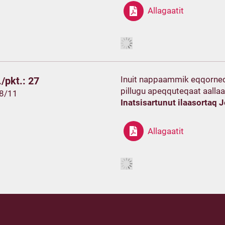
Allagaatit
Inuit nappaammik eqqorneq
/pkt.: 27
pillugu apeqquteqaat aallaa
28/11
Inatsisartunut ilaasortaq 
Allagaatit