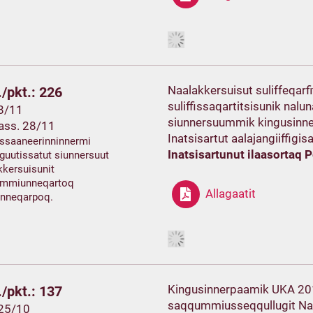
Naalakkersuisut suliffeqarfi
/pkt.: 226
suliffissaqartitsisunik nalu
 8/11
siunnersuummik kingusin
ass. 28/11
Inatsisartut aalajangiiffigi
ssaaneerinninnermi
Inatsisartunut ilaasortaq Pe
guutissatut siunnersuut
kersuisunit
mmiunneqartoq
Allagaatit
tinneqarpoq.
Kingusinnerpaamik UKA 2019
/pkt.: 137
saqqummiusseqqullugit Na
 25/10