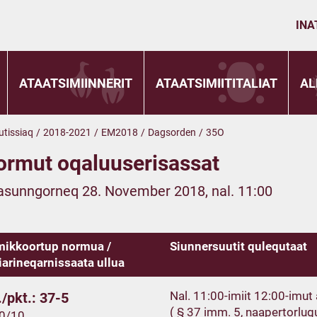
INA
ATAATSIMIINNERIT
ATAATSIMIITITALIAT
AL
utissiaq
/
2018-2021
/
EM2018
/
Dagsorden
/
35O
ormut oqaluuserisassat
asunngorneq 28. November 2018, nal. 11:00
ikkoortup normua /
Siunnersuutit qulequtaat
iarineqarnissaata ullua
Nal. 11:00-imiit 12:00-imu
/pkt.: 37-5
( § 37 imm. 5, naapertorlug
10/10