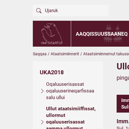
AAQQISSUUSSAANEQ
Saqqaa
/
Ataatsimiinnerit
/
Ataatsimiinnernut takuss
Ull
UKA2018
ping
Oqaluuserisassat
oqaluuserineqarfissaa
salu ullui
Imm
Sul
Ullut ataatsimiiffissat,
ullormut
Imm.
oqaluuserisassat
aamma ullormut
Sul. 