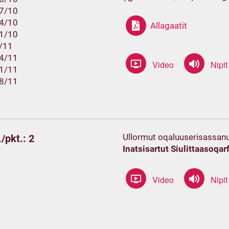
17/10
24/10
Allagaatit
31/10
7/11
14/11
21/11
28/11
Ullormut oqaluuserisassanu
/pkt.: 2
Inatsisartut Siulittaasoqarf