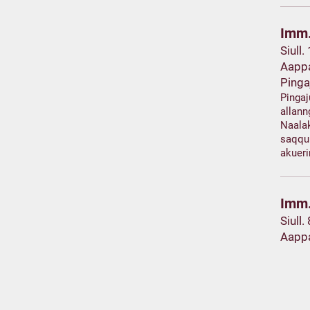
Imm.
Siull.
Aapp
Pinga
Pinga
allann
Naalak
saqqu
akuer
Imm.
Siull.
Aapp