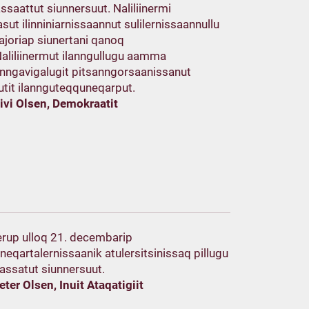
assaattut siunnersuut. Naliliinermi
ut ilinniniarnissaannut sulilernissaannullu
joriap siunertani qanoq
aliliinermut ilanngullugu aamma
nngavigalugit pitsanngorsaanissanut
utit ilannguteqquneqarput.
Nivi Olsen, Demokraatit
erup ulloq 21. decembarip
neqartalernissaanik atulersitsinissaq pillugu
isassatut siunnersuut.
ter Olsen, Inuit Ataqatigiit