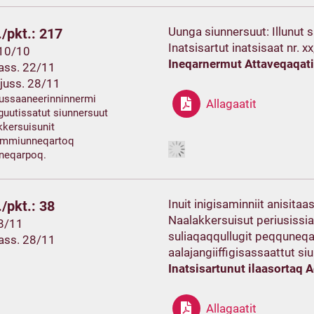
Uunga siunnersuut: Illunut s
/pkt.: 217
Inatsisartut inatsisaat nr. x
 10/10
Ineqarnermut Attaveqaqat
ass. 22/11
juss. 28/11
jussaaneerinninnermi
Allagaatit
guutissatut siunnersuut
kersuisunit
mmiunneqartoq
ineqarpoq.
Inuit inigisaminniit anisita
/pkt.: 38
Naalakkersuisut periusis
 8/11
suliaqaqqullugit peqquneqar
ass. 28/11
aalajangiiffigisassaattut si
Inatsisartunut ilaasortaq A
Allagaatit