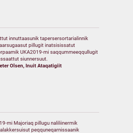
ttut innuttaasunik tapersersortarialinnik
naarsugaasut pillugit inatsisissatut
nerpaamik UKA2019-mi saqqummeeqqullugit
sassaattut siunnersuut.
ter Olsen, Inuit Ataqatigiit
-mi Majoriaq pillugu naliliinermik
alakkersuisut peqquneqarnissaanik