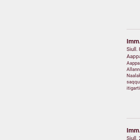
Imm.
Siull.
Aapp
Aappa
Allann
Naalak
saqqu
itigar
Imm.
Siull.