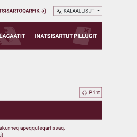
TSISARTOQARFIK
KALAALLISUT
LAGAATIT
INATSISARTUT PILLUGIT
Print
t akunneq apeqquteqarfissaq.
u)