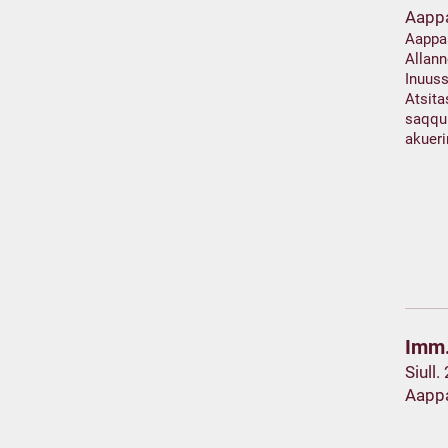
Aapp
Aappa
Allann
Inuuss
Atsita
saqqu
akuer
Imm.
Siull.
Aapp