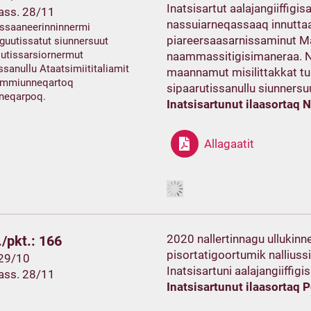
Inatsisartut aalajangiiffigis
ass. 28/11
nassuiarneqassaaq innuttaas
ssaaneerinninnermi
piareersaasarnissaminut Ma
guutissatut siunnersuut
utissarsiornermut
naammassitigisimaneraa. N
ssanullu Ataatsimiititaliamit
maannamut misilittakkat tu
mmiunneqartoq
sipaarutissanullu siunnersu
ineqarpoq.
Inatsisartunut ilaasortaq 
Allagaatit
2020 nallertinnagu ullukinn
/pkt.: 166
pisortatigoortumik nalliussi
 29/10
Inatsisartuni aalajangiiffig
ass. 28/11
Inatsisartunut ilaasortaq Pe