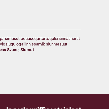
arsimasut oqaaseqartartoqalersinnaanerat
vigalugu oqallinnissamik siunnersuut.
Jess Svane, Siumut