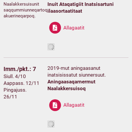
Inuit Ataqatigiit Inatsisartuni
Naalakkersuisunit
saqqummiunneqartoq
ilaasortaatitaat
akuerineqarpoq.
Allagaatit
2019-mut aningaasanut
Imm./pkt.: 7
inatsisissatut siunnersuut.
Siull. 4/10
Aningaasaqarnermut
Aappass. 12/11
Naalakkersuisoq
Pingajuss.
26/11
Allagaatit