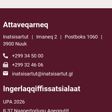
Attaveqarneq
Inatsisartut
|
Imaneq 2
|
Postboks 1060
|
3900 Nuuk
+299 34 50 00
+299 32 46 06
inatsisartut@inatsisartut.gl
Ingerlaqqiffissatsialaat
UPA 2026
§ 37 Naapertorlugu Apeqqutit