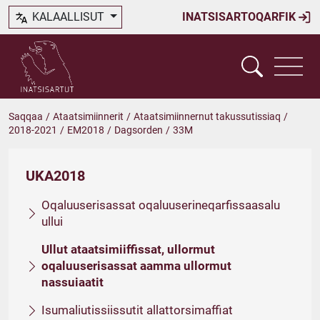
KALAALLISUT
INATSISARTOQARFIK
Saqqaa
/
Ataatsimiinnerit
/
Ataatsimiinnernut takussutissiaq
/
2018-2021
/
EM2018
/
Dagsorden
/
33M
UKA2018
Oqaluuserisassat oqaluuserineqarfissaasalu
ullui
Ullut ataatsimiiffissat, ullormut
oqaluuserisassat aamma ullormut
nassuiaatit
Isumaliutissiissutit allattorsimaffiat