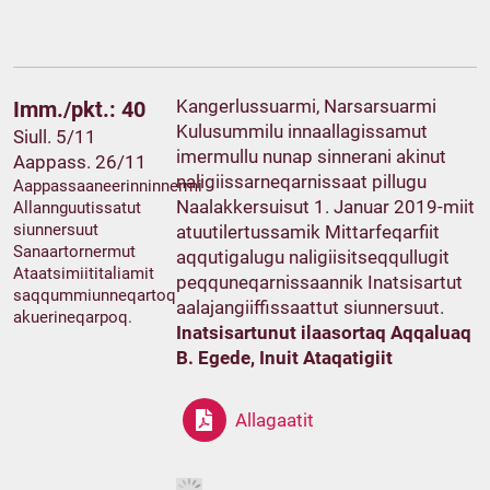
Kangerlussuarmi, Narsarsuarmi
Imm./pkt.: 40
Kulusummilu innaallagissamut
Siull. 5/11
imermullu nunap sinnerani akinut
Aappass. 26/11
naligiissarneqarnissaat pillugu
Aappassaaneerinninnermi
Naalakkersuisut 1. Januar 2019-miit
Allannguutissatut
siunnersuut
atuutilertussamik Mittarfeqarfiit
Sanaartornermut
aqqutigalugu naligiisitseqqullugit
Ataatsimiititaliamit
peqquneqarnissaannik Inatsisartut
saqqummiunneqartoq
aalajangiiffissaattut siunnersuut.
akuerineqarpoq.
Inatsisartunut ilaasortaq Aqqaluaq
B. Egede, Inuit Ataqatigiit
Allagaatit