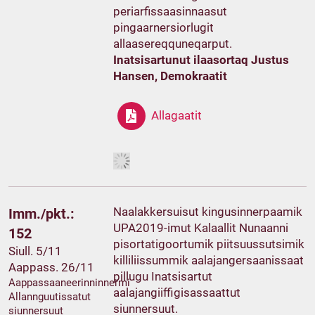
periarfissaasinnaasut
pingaarnersiorlugit
allaasereqquneqarput.
Inatsisartunut ilaasortaq Justus
Hansen, Demokraatit
Allagaatit
Naalakkersuisut kingusinnerpaamik
Imm./pkt.:
UPA2019-imut Kalaallit Nunaanni
152
pisortatigoortumik piitsuussutsimik
Siull. 5/11
killiliissummik aalajangersaanissaat
Aappass. 26/11
pillugu Inatsisartut
Aappassaaneerinninnermi
aalajangiiffigisassaattut
Allannguutissatut
siunnersuut.
siunnersuut