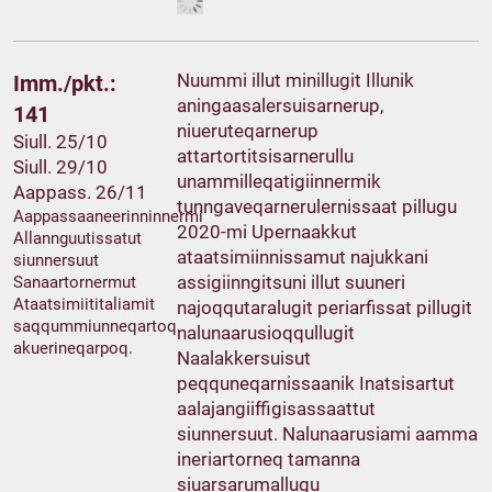
Nuummi illut minillugit Illunik
Imm./pkt.:
aningaasalersuisarnerup,
141
niueruteqarnerup
Siull. 25/10
attartortitsisarnerullu
Siull. 29/10
unammilleqatigiinnermik
Aappass. 26/11
tunngaveqarnerulernissaat pillugu
Aappassaaneerinninnermi
2020-mi Upernaakkut
Allannguutissatut
ataatsimiinnissamut najukkani
siunnersuut
assigiinngitsuni illut suuneri
Sanaartornermut
Ataatsimiititaliamit
najoqqutaralugit periarfissat pillugit
saqqummiunneqartoq
nalunaarusioqqullugit
akuerineqarpoq.
Naalakkersuisut
peqquneqarnissaanik Inatsisartut
aalajangiiffigisassaattut
siunnersuut. Nalunaarusiami aamma
ineriartorneq tamanna
siuarsarumallugu