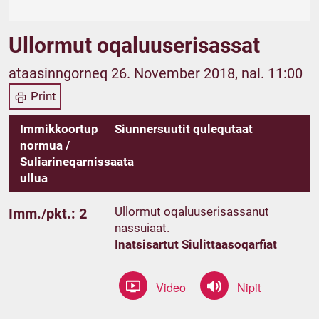
Ullormut oqaluuserisassat
ataasinngorneq 26. November 2018, nal. 11:00
Print
Immikkoortup
Siunnersuutit qulequtaat
normua /
Suliarineqarnissaata
ullua
Ullormut oqaluuserisassanut
Imm./pkt.: 2
nassuiaat.
Inatsisartut Siulittaasoqarfiat