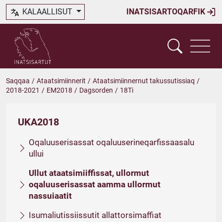
KALAALLISUT
INATSISARTOQARFIK
Saqqaa
/
Ataatsimiinnerit
/
Ataatsimiinnernut takussutissiaq
/
2018-2021
/
EM2018
/
Dagsorden
/
18Ti
UKA2018
Oqaluuserisassat oqaluuserineqarfissaasalu
ullui
Ullut ataatsimiiffissat, ullormut
oqaluuserisassat aamma ullormut
nassuiaatit
Isumaliutissiissutit allattorsimaffiat