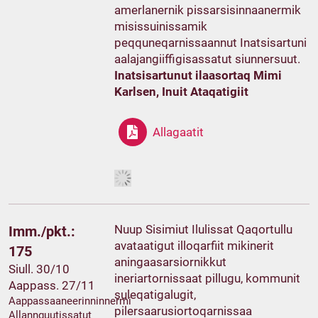
amerlanernik pissarsisinnaanermik
misissuinissamik
peqquneqarnissaannut Inatsisartuni
aalajangiiffigisassatut siunnersuut.
Inatsisartunut ilaasortaq Mimi
Karlsen, Inuit Ataqatigiit
Allagaatit
Nuup Sisimiut Ilulissat Qaqortullu
Imm./pkt.:
avataatigut illoqarfiit mikinerit
175
aningaasarsiornikkut
Siull. 30/10
ineriartornissaat pillugu, kommunit
Aappass. 27/11
suleqatigalugit,
Aappassaaneerinninnermi
pilersaarusiortoqarnissaa
Allannguutissatut