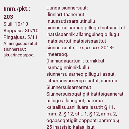
Uunga siunnersuut:
Imm./pkt.:
Ilinniartitaanernut
203
Inuussutissarsiutinullu
Siull. 10/10
siunnersuisarneq pillugu Inatsisartut
Aappass. 30/10
inatsisaannik allannguineq pillugu
Pingajuss. 5/11
Inatsisartut inatsisissaattut
Allannguutissatut
siunnersuut nr. xx, xx. xxx 2018-
siunnersuut
imeersoq.
akuerineqarpoq.
(Ilinniagaqartunik tarnikkut
isumaginninnikkullu
siunnersuisarneq pillugu ilassut,
ilitsersuisarnerup ilaatut, aamma
Siunnersuisarnermut
Siunnersuisoqatigiit katitsigaanerat
pillugu allannguut, aamma
kalaallisuuani iluarsiissutit § 11,
imm. 2, § 12, stk. 1, § 12, imm. 2,
oqaaseqatigiit aappaat, aamma §
25 inatsisip kalaallisut