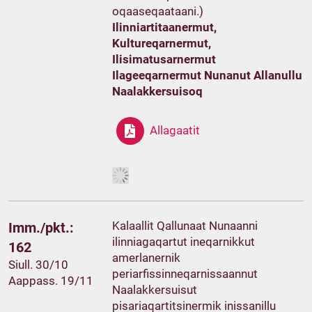
oqaaseqaataani.)
Ilinniartitaanermut,
Kultureqarnermut,
Ilisimatusarnermut
Ilageeqarnermut Nunanut Allanullu
Naalakkersuisoq
Allagaatit
Kalaallit Qallunaat Nunaanni
Imm./pkt.:
ilinniagaqartut ineqarnikkut
162
amerlanernik
Siull. 30/10
periarfissinneqarnissaannut
Aappass. 19/11
Naalakkersuisut
pisariaqartitsinermik inissanillu