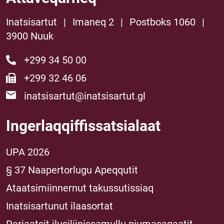
Inatsisartut
|
Imaneq 2
|
Postboks 1060
|
3900 Nuuk
+299 34 50 00
+299 32 46 06
inatsisartut@inatsisartut.gl
Ingerlaqqiffissatsialaat
UPA 2026
§ 37 Naapertorlugu Apeqqutit
Ataatsimiinnernut takussutissiaq
Inatsisartunut ilaasortat