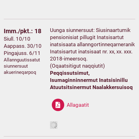
Uunga siunnersuut: Siusinaartumik
Imm./pkt.: 18
pensionisiat pillugit Inatsisartut
Siull. 10/10
inatsisaata allanngortinneqarneranik
Aappass. 30/10
Inatsisartut inatsisaat nr. xx, xx. xxx.
Pingajuss. 6/11
2018-imeersoq.
Allannguutissatut
(Oqaatsitigut naqqiutit)
siunnersuut
akuerineqarpoq
Peqqissutsimut,
Isumaginninnermut Inatsisinillu
Atuutsitsinermut Naalakkersuisoq
Allagaatit