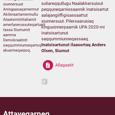
suliareqqullugu Naalakkersuisut
siunnersuut
peqquneqarnissaannik Inatsisartut
Aningaasaqarnermut
Akileraartarnermullu
aalajangiiffigisassaattut
Ataatsimiititaliamit
siunnersuut. Pilersaarusiaq
amerlanerussuteqartunit
kingusinnerpaamik UPA 2020-mi
tassa Siumumit
Inatsisartunut
aamma
saqqummiunneqassaaq.
Demokraatinit
Inatsisartunut ilaasortaq Anders
saqqummiunneqartoq
akuerineqarpoq.
Olsen, Siumut
Allagaatit
Attaveqarneq