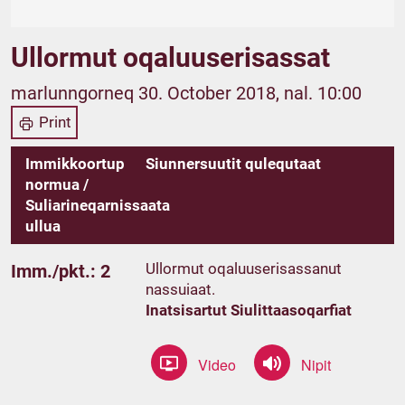
Ullormut oqaluuserisassat
marlunngorneq 30. October 2018, nal. 10:00
Print
Immikkoortup
Siunnersuutit qulequtaat
normua /
Suliarineqarnissaata
ullua
Ullormut oqaluuserisassanut
Imm./pkt.: 2
nassuiaat.
Inatsisartut Siulittaasoqarfiat