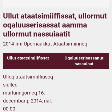
Ullut ataatsimiiffissat, ullormut
oqaluuserisassat aamma
ullormut nassuiaatit
2014-imi Upernaakkut Ataatsimiinneq
Ullut ataatsimiiffissat
Oqaluuserisassanut
nassuiaat
Ulloq ataatsimiiffiusoq
siulleq,
marlunngorneq 16.
decembarip 2014, nal.
00:00