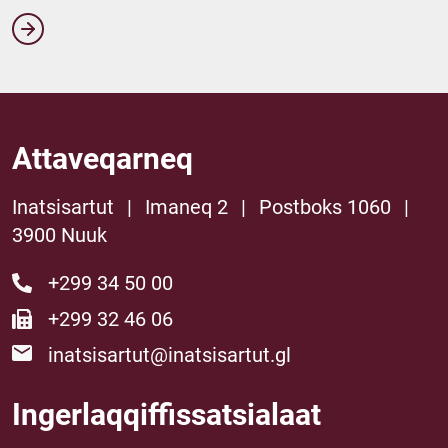
Attaveqarneq
Inatsisartut
|
Imaneq 2
|
Postboks 1060
|
3900 Nuuk
+299 34 50 00
+299 32 46 06
inatsisartut@inatsisartut.gl
Ingerlaqqiffissatsialaat