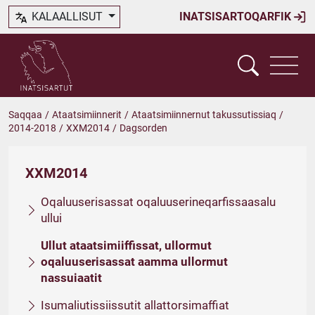
KALAALLISUT
INATSISARTOQARFIK
Saqqaa
/
Ataatsimiinnerit
/
Ataatsimiinnernut takussutissiaq
/
2014-2018
/
XXM2014
/
Dagsorden
XXM2014
Oqaluuserisassat oqaluuserineqarfissaasalu
ullui
Ullut ataatsimiiffissat, ullormut
oqaluuserisassat aamma ullormut
nassuiaatit
Isumaliutissiissutit allattorsimaffiat