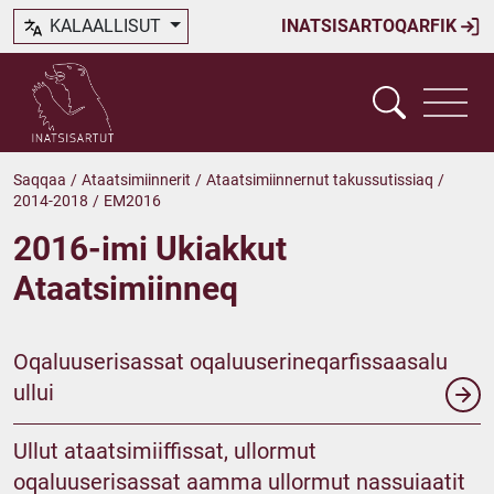
KALAALLISUT
INATSISARTOQARFIK
Saqqaa
/
Ataatsimiinnerit
/
Ataatsimiinnernut takussutissiaq
/
2014-2018
/
EM2016
2016-imi Ukiakkut
Ataatsimiinneq
Oqaluuserisassat oqaluuserineqarfissaasalu
ullui
Ullut ataatsimiiffissat, ullormut
oqaluuserisassat aamma ullormut nassuiaatit