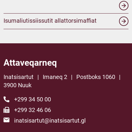
Isumaliutissiissutit allattorsimaffiat
Attaveqarneq
Inatsisartut
|
Imaneq 2
|
Postboks 1060
|
3900 Nuuk
+299 34 50 00
+299 32 46 06
inatsisartut@inatsisartut.gl