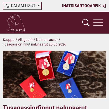
KALAALLISUT
INATSISARTOQARFIK
Saqqaa
/
Allagaatit
/
Nutaarsiassat
/
Tusagassiorfinnut nalunaarut 25.06.2026
Tusagassiorfinnut nalunaarut