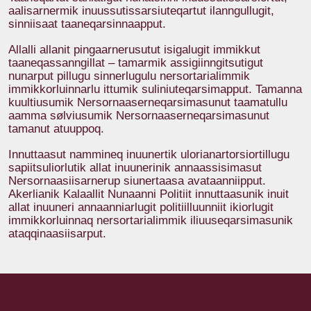
aalisarnermik inuussutissarsiuteqartut ilanngullugit,
sinniisaat taaneqarsinnaapput.
Allalli allanit pingaarnerusutut isigalugit immikkut
taaneqassanngillat – tamarmik assigiinngitsutigut
nunarput pillugu sinnerlugulu nersortarialimmik
immikkorluinnarlu ittumik suliniuteqarsimapput. Tamanna
kuultiusumik Nersornaaserneqarsimasunut taamatullu
aamma sølviusumik Nersornaaserneqarsimasunut
tamanut atuuppoq.
Innuttaasut nammineq inuunertik ulorianartorsiortillugu
sapiitsuliorlutik allat inuunerinik annaassisimasut
Nersornaasiisarnerup siunertaasa avataanniipput.
Akerlianik Kalaallit Nunaanni Politiit innuttaasunik inuit
allat inuuneri annaanniarlugit politiilluunniit ikiorlugit
immikkorluinnaq nersortarialimmik iliuuseqarsimasunik
ataqqinaasiisarput.