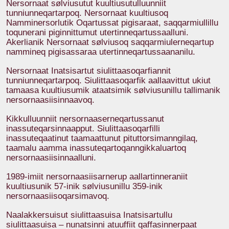
Nersornaat sølviusutut kuultiusutulluunniit
tunniunneqartarpoq. Nersornaat kuultiusoq
Namminersorlutik Oqartussat pigisaraat, saqqarmiullillu
toqunerani piginnittumut utertinneqartussaalluni.
Akerlianik Nersornaat sølviusoq saqqarmiulerneqartup
nammineq pigisassaraa utertinneqartussaananilu.
Nersornaat Inatsisartut siulittaasoqarfiannit
tunniunneqartarpoq. Siulittaasoqarfik aallaavittut ukiut
tamaasa kuultiusumik ataatsimik sølviusunillu tallimanik
nersornaasiisinnaavoq.
Kikkulluunniit nersornaaserneqartussanut
inassuteqarsinnaapput. Siulittaasoqarfilli
inassuteqaatinut taamaattunut pituttorsimanngilaq,
taamalu aamma inassuteqartoqanngikkaluartoq
nersornaasiisinnaalluni.
1989-imiit nersornaasiisarnerup aallartinneraniit
kuultiusunik 57-inik sølviusunillu 359-inik
nersornaasiisoqarsimavoq.
Naalakkersuisut siulittaasuisa Inatsisartullu
siulittaasuisa – nunatsinni atuuffiit qaffasinnerpaat