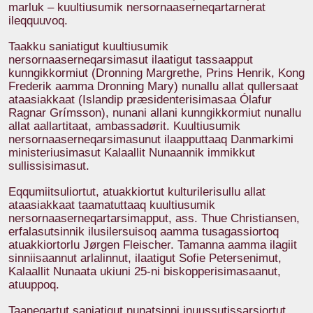
marluk – kuultiusumik nersornaaserneqartarnerat
ileqquuvoq.
Taakku saniatigut kuultiusumik
nersornaaserneqarsimasut ilaatigut tassaapput
kunngikkormiut (Dronning Margrethe, Prins Henrik, Kong
Frederik aamma Dronning Mary) nunallu allat qullersaat
ataasiakkaat (Islandip præsidenterisimasaa Ólafur
Ragnar Grímsson), nunani allani kunngikkormiut nunallu
allat aallartitaat, ambassadørit. Kuultiusumik
nersornaaserneqarsimasunut ilaapputtaaq Danmarkimi
ministeriusimasut Kalaallit Nunaannik immikkut
sullissisimasut.
Eqqumiitsuliortut, atuakkiortut kulturilerisullu allat
ataasiakkaat taamatuttaaq kuultiusumik
nersornaaserneqartarsimapput, ass. Thue Christiansen,
erfalasutsinnik ilusilersuisoq aamma tusagassiortoq
atuakkiortorlu Jørgen Fleischer. Tamanna aamma ilagiit
sinniisaannut arlalinnut, ilaatigut Sofie Petersenimut,
Kalaallit Nunaata ukiuni 25-ni biskopperisimasaanut,
atuuppoq.
Taaneqartut saniatigut nunatsinni inuussutissarsiortut,