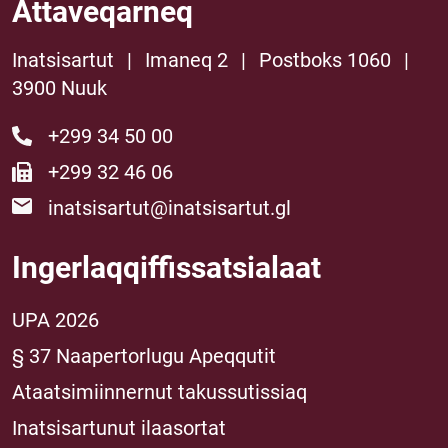
Attaveqarneq
Inatsisartut
|
Imaneq 2
|
Postboks 1060
|
3900 Nuuk
+299 34 50 00
+299 32 46 06
inatsisartut@inatsisartut.gl
Ingerlaqqiffissatsialaat
UPA 2026
§ 37 Naapertorlugu Apeqqutit
Ataatsimiinnernut takussutissiaq
Inatsisartunut ilaasortat