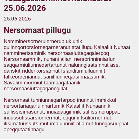
25.06.2026
25.06.2026
Nersornaat pillugu
Namminersornerulernerup ukiunik
qulinngortorsiorneqarneranut atatillugu Kalaallit Nunaat
namminerisaminik nersornaasiuttagaqalerpoq
Nersornaammik, nunani allani nersorinninniarluni
saqqarmiuliunneqartartunut nalunngisatsinnut ass.
danskit ridderkorsiannut Islandiumiulluunniit
falkeordeniannut sanilliunneqarsinnaasumik.
Savalimmiormiut taamaaqataanik
nersornaasiuttagaqanngillat.
Nersornaat tunniunneqartarpoq inunnut immikkut
nersortariaqarluinnartumik Kalaallit Nunaannik
sullissisimasunut, inuiaqatigiinnik sullissineruppat,
inuussutissarsiornermut, eqqumiitsuliornermut,
ilisimatuussutsimut imaluunniit allamut tunngasuuppat
apeqqutaatinnagu.