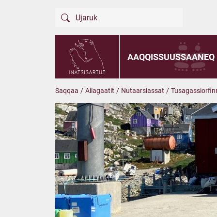
AAQQISSUUSSAANEQ
Saqqaa
/
Allagaatit
/
Nutaarsiassat
/
Tusagassiorfin