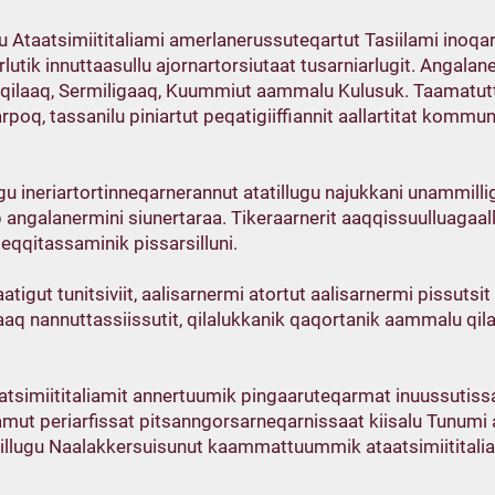
 Ataatsimiititaliami amerlanerussuteqartut Tasiilami inoqarf
tik innuttaasullu ajornartorsiutaat tusarniarlugit. Angalane
niteqilaaq, Sermiligaaq, Kuummiut aammalu Kulusuk. Taamatut
arpoq, tassanilu piniartut peqatigiiffiannit aallartitat komm
ugu ineriartortinneqarnerannut atatillugu najukkani unammill
p angalanermini siunertaraa. Tikeraarnerit aaqqissuulluagaa
geqqitassaminik pissarsilluni.
aatigut tunitsiviit, aalisarnermi atortut aalisarnermi pissutsi
aq nannuttassiissutit, qilalukkanik qaqortanik aammalu qilal
atsimiititaliamit annertuumik pingaaruteqarmat inuussutiss
mut periarfissat pitsanngorsarneqarnissaat kiisalu Tunumi a
a pillugu Naalakkersuisunut kaammattuummik ataatsimiitita