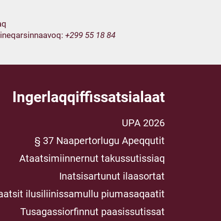
aq
gineqarsinnaavoq:
+299 55 18 84
Ingerlaqqiffissatsialaat
UPA 2026
§ 37 Naapertorlugu Apeqqutit
Ataatsimiinnernut takussutissiaq
Inatsisartunut ilaasortat
aatsit ilusiliinissamullu piumasaqaatit
Tusagassiorfinnut paasissutissat