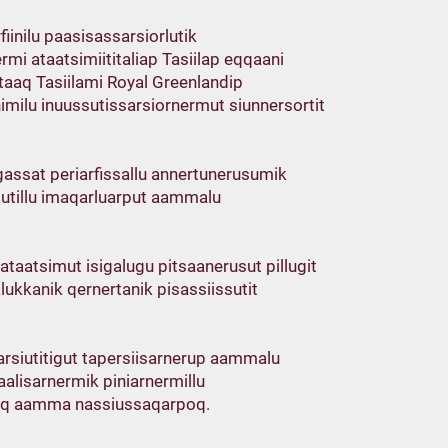
iinilu paasisassarsiorlutik
rmi ataatsimiititaliap Tasiilap eqqaani
taaq Tasiilami Royal Greenlandip
unimilu inuussutissarsiornermut siunnersortit
igassat periarfissallu annertunerusumik
llutillu imaqarluarput aammalu
t ataatsimut isigalugu pitsaanerusut pillugit
ukkanik qernertanik pisassiissutit
arsiutitigut tapersiisarnerup aammalu
alisarnermik piniarnermillu
liaq aamma nassiussaqarpoq.