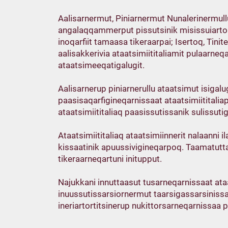
Aalisarnermut, Piniarnermut Nunalerinermullu
angalaqqammerput pissutsinik misissuiartorlu
inoqarfiit tamaasa tikeraarpai; Isertoq, Ti
aalisakkerivia ataatsimiititaliamit pulaarneq
ataatsimeeqatigalugit.
Aalisarnerup piniarnerullu ataatsimut isigal
paasisaqarfigineqarnissaat ataatsimiititalia
ataatsimiititaliaq paasissutissanik sulissuti
Ataatsimiititaliaq ataatsimiinnerit nalaanni il
kissaatinik apuussivigineqarpoq. Taamatutta
tikeraarneqartuni initupput.
Najukkani innuttaasut tusarneqarnissaat ata
inuussutissarsiornermut taarsigassarsinissa
ineriartortitsinerup nukittorsarneqarnissa