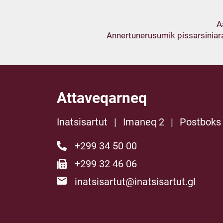
A
Annertunerusumik pissarsiniara
Attaveqarneq
Inatsisartut
|
Imaneq 2
|
Postboks
+299 34 50 00
+299 32 46 06
inatsisartut@inatsisartut.gl