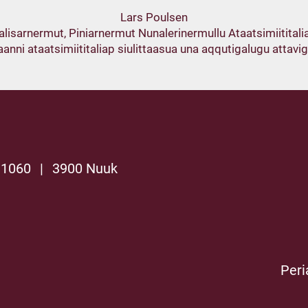
Lars Poulsen
alisarnermut, Piniarnermut Nunalerinermullu Ataatsimiititali
anni ataatsimiititaliap siulittaasua una aqqutigalugu attavi
 1060
|
3900 Nuuk
Peri