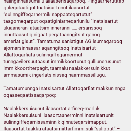
nalinginnaasumillu allaaserisaqarpoq. Pingaarnerutitap
qulequtaatigut Inatsisartunut ilaasortat
”sulinngiffeqarnermik nappaateqartutut”
taagorneqarput oqaatiginiarneqarlunilu ”Inatsisartut
ukiaanerani ataatsimiinneranni ….. ersarissoq
innuttaasut qinigaat peqataanngitsut qanoq
amerlatigisut”. Tamatuma saniatigut AG isumaqarpoq
ajornarsinnaasariaqanngitsoq Inatsisartut
Allattoqarfiata sulinngiffeqarnermut
tunngavilersuutaasut immikkoortunut qulliunerusunut
immikkoortiterpagit, taamalu naalakkersuinikkut
ammasumik ingerlatsinissaq naammassillugu.
Tamatumunnga Inatsisartut Allattoqarfiat makkuninnga
oqaaseqaatissaqarpoq:
Naalakkersuisunut ilaasortat arfineq-marluk
Naalakkersuisuni ilaasortaanerminni Inatsisartunit
sulinngiffeqarnissaminnik qinnuteqarsimapput.
Ilaasortat taakku ataatsimiittarfimmi suli ”sulipput” –