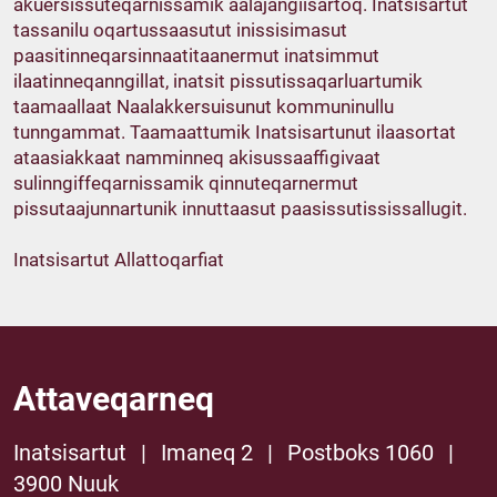
akuersissuteqarnissamik aalajangiisartoq. Inatsisartut
tassanilu oqartussaasutut inissisimasut
paasitinneqarsinnaatitaanermut inatsimmut
ilaatinneqanngillat, inatsit pissutissaqarluartumik
taamaallaat Naalakkersuisunut kommuninullu
tunngammat. Taamaattumik Inatsisartunut ilaasortat
ataasiakkaat namminneq akisussaaffigivaat
sulinngiffeqarnissamik qinnuteqarnermut
pissutaajunnartunik innuttaasut paasissutississallugit.
Inatsisartut Allattoqarfiat
Attaveqarneq
Inatsisartut
|
Imaneq 2
|
Postboks 1060
|
3900 Nuuk