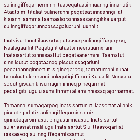
sulinngiffeqarnerminni taaseqataasinnaanngiinnarlutik.
Ataatsimiititaliat sulineranni peqataasinnaanngillat –
kisianni aamma taamaaliorsinnaassanngikkaluarput
sulinngiffeqarunnaassagaluarunilluunniit.
Inatsisartunut ilaasortaq ataaseq sulinngiffeqarpoq,
Naalagaaffiit Peqatigiit ataatsimeersuarnerani
Inatsisartut sinniisaattut peqataanermini. Taamatut
sinniisutut peqataaneq pissutissaqarluni
peqataannginnertut isigineqarpoq, tamatumani nunat
tamalaat akornanni suleqatigiiffimmi Kalaallit Nunaata
soqutigisaanik isumaginninneq pineqarmat,
peqatigitillugulu sumiiffimmi allamiinnissaq ajornarmat.
Tamanna isumaqarpoq Inatsisartunut ilaasortat allanik
pissuteqarlutik sulinngiffeqarnissamik
qinnuteqarsimasut pingasuinnaasut. Inatsisartut
suleriaasiat malillugu Inatsisartut Siulittaasoqarfiat
tassaavoq sulinngiffeqarnissamut