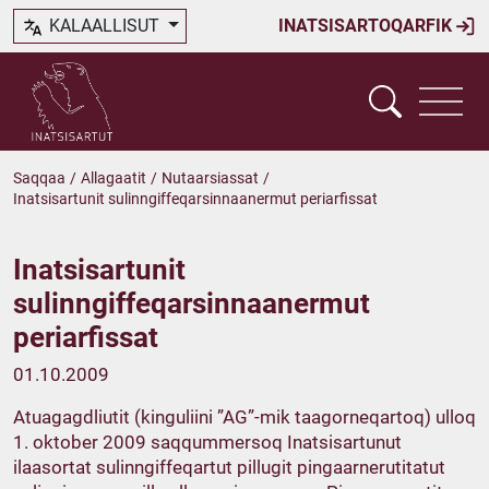
KALAALLISUT
INATSISARTOQARFIK
Saqqaa
/
Allagaatit
/
Nutaarsiassat
/
Inatsisartunit sulinngiffeqarsinnaanermut periarfissat
Inatsisartunit
sulinngiffeqarsinnaanermut
periarfissat
01.10.2009
Atuagagdliutit (kinguliini ”AG”-mik taagorneqartoq) ulloq
1. oktober 2009 saqqummersoq Inatsisartunut
ilaasortat sulinngiffeqartut pillugit pingaarnerutitatut