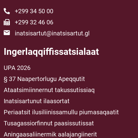
+299 34 50 00
+299 32 46 06
inatsisartut@inatsisartut.gl
Ingerlaqqiffissatsialaat
UPA 2026
§ 37 Naapertorlugu Apeqqutit
Ataatsimiinnernut takussutissiaq
Inatsisartunut ilaasortat
Periaatsit ilusiliinissamullu piumasaqaatit
Tusagassiorfinnut paasissutissat
Aningaasaliinermik aalajangiinerit