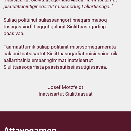
pisuutitsiniutigineqartut misissorlugit allartissagai
.”
Suliaq politiinut suliassanngortinneqarsimasoq
tusagassiorfiit aqqutigalugit Siulittaasoqarfiup
paasivaa.
Taamaattumik suliap politiinit misissorneqarnerata
nalaani Inatsisartut Siulittaasoqarfiat misissuinernik
aallartitsinialersaanngimmat Inatsisartut
Siulittaasoqarfiata paasissutissiissutigissavaa.
Josef Motzfeldt
Inatsisartut Siulittaasuat
Attaveqarneq