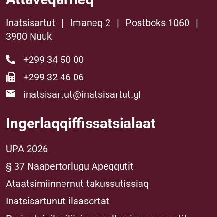
Inatsisartut
|
Imaneq 2
|
Postboks 1060
|
3900 Nuuk
+299 34 50 00
+299 32 46 06
inatsisartut@inatsisartut.gl
Ingerlaqqiffissatsialaat
UPA 2026
§ 37 Naapertorlugu Apeqqutit
Ataatsimiinnernut takussutissiaq
Inatsisartunut ilaasortat