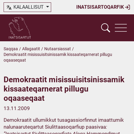
KALAALLISUT
INATSISARTOQARFIK
Saqqaa
/
Allagaatit
/
Nutaarsiassat
/
Demokraatit misissuisitsinissamik kissaateqarnerat pillugu
oqaaseqaat
Demokraatit misissuisitsinissamik
kissaateqarnerat pillugu
oqaaseqaat
13.11.2009
Demokraatit ullumikkut tusagassiorfinnut imaattumik
nalunaaruteqartut Siulittaasoqarfiup paasivaa
:
”
Inatsisartut Siulittaasoqarfiata Aleqa Hammondimut