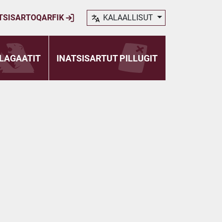
TSISARTOQARFIK
KALAALLISUT
LAGAATIT
INATSISARTUT PILLUGIT