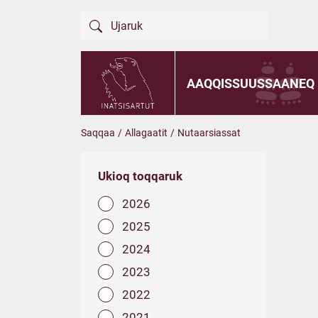
AAQQISSUUSSAANEQ
Saqqaa
/
Allagaatit
/
Nutaarsiassat
Ukioq toqqaruk
2026
2025
2024
2023
2022
2021