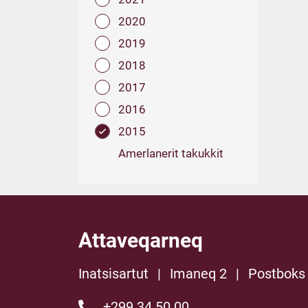
2020
2019
2018
2017
2016
2015
Amerlanerit takukkit
Attaveqarneq
Inatsisartut
|
Imaneq 2
|
Postboks
+299 34 50 00