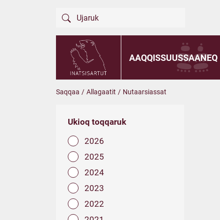
AAQQISSUUSSAANEQ
Saqqaa
/
Allagaatit
/
Nutaarsiassat
Ukioq toqqaruk
2026
2025
2024
2023
2022
2021