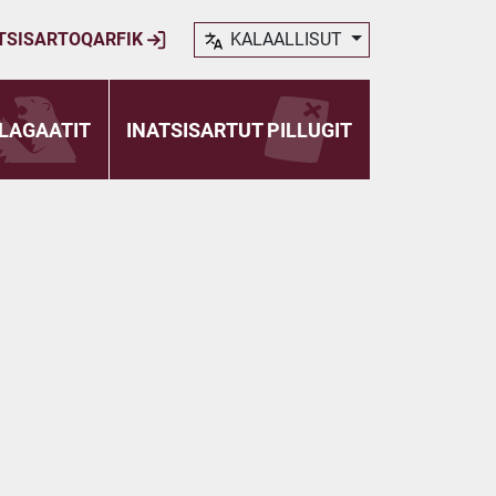
TSISARTOQARFIK
KALAALLISUT
LAGAATIT
INATSISARTUT PILLUGIT