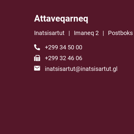
Attaveqarneq
Inatsisartut
|
Imaneq 2
|
Postboks
+299 34 50 00
+299 32 46 06
inatsisartut@inatsisartut.gl