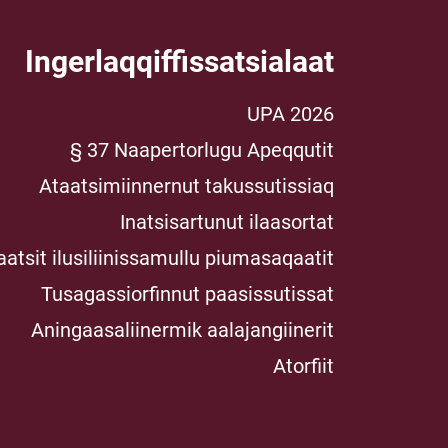
Ingerlaqqiffissatsialaat
UPA 2026
§ 37 Naapertorlugu Apeqqutit
Ataatsimiinnernut takussutissiaq
Inatsisartunut ilaasortat
aatsit ilusiliinissamullu piumasaqaatit
Tusagassiorfinnut paasissutissat
Aningaasaliinermik aalajangiinerit
Atorfiit