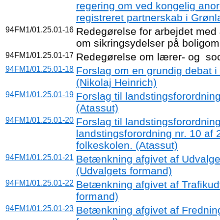
regering om ved kongelig anord
registreret partnerskab i Grønl
94FM1/01.25.01-16
Redegørelse for arbejdet med æ
om sikringsydelser på boligom
94FM1/01.25.01-17
Redegørelse om lærer- og
so
94FM1/01.25.01-18
Forslag om en grundig debat i
(Nikolaj Heinrich)
94FM1/01.25.01-19
Forslag til landstingsforordni
(Atassut)
94FM1/01.25.01-20
Forslag til landstingsforordni
landstingsforordning nr. 10 af
folkeskolen. (Atassut)
94FM1/01.25.01-21
Betænkning afgivet af Udvalge
(Udvalgets formand)
94FM1/01.25.01-22
Betænkning afgivet af Trafikud
formand)
94FM1/01.25.01-23
Betænkning afgivet af Frednin