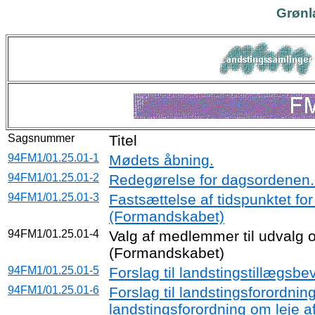
Grønl
Sagsnummer
Titel
94FM1/01.25.01-1
Mødets åbning.
94FM1/01.25.01-2
Redegørelse for dagsordenen
94FM1/01.25.01-3
Fastsættelse af tidspunktet fo
(Formandskabet)
94FM1/01.25.01-4
Valg af medlemmer til udvalg 
(Formandskabet)
94FM1/01.25.01-5
Forslag til landstingstillægsbev
94FM1/01.25.01-6
Forslag til landstingsforordni
landstingsforordning om leje af