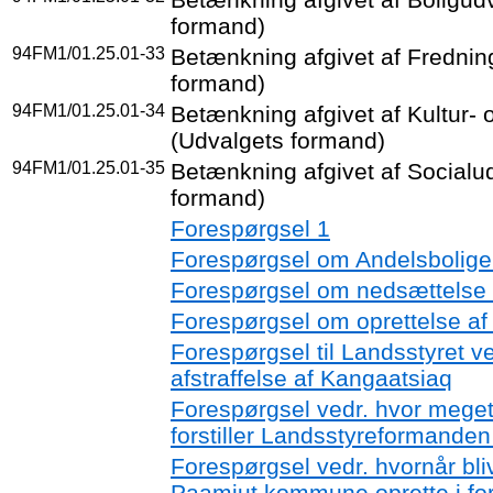
formand)
94FM1/01.25.01-33
Betænkning afgivet af Frednin
formand)
94FM1/01.25.01-34
Betænkning afgivet af Kultur-
(Udvalgets formand)
94FM1/01.25.01-35
Betænkning afgivet af Socialu
formand)
Forespørgsel 1
Forespørgsel om Andelsbolige
Forespørgsel om nedsættelse a
Forespørgsel om oprettelse af
Forespørgsel til Landsstyret ve
afstraffelse af Kangaatsiaq
Forespørgsel vedr. hvor meget 
forstiller Landsstyreformanden s
Forespørgsel vedr. hvornår bli
Paamiut kommune oprette i fo